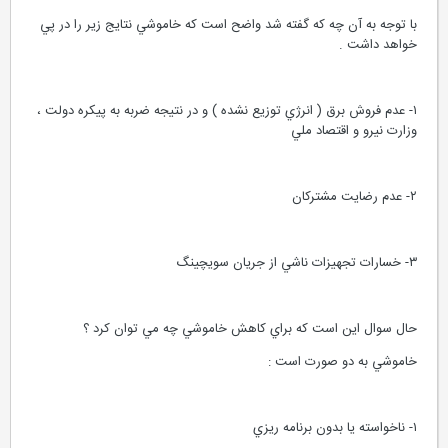
با توجه به آن چه كه گفته شد واضح است كه خاموشي نتايج زير را در پي
خواهد داشت .
١- عدم فروش برق ( انرژي توزيع نشده ) و در نتيجه ضربه به پيكره دولت ،
وزارت نيرو و اقتصاد ملي
٢- عدم رضايت مشتركان
٣- خسارات تجهيزات ناشي از جريان سويچينگ
حال سوال اين است كه براي كاهش خاموشي چه مي توان كرد ؟
خاموشي به دو صورت است :
١- ناخواسته يا بدون برنامه ريزي