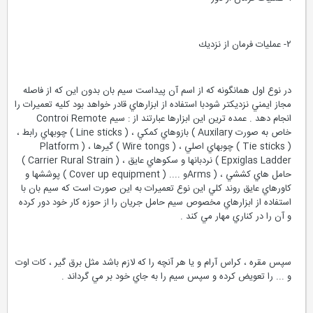
٢- عمليات فرمان از نزديك
در نوع اول همانگونه كه از اسم آن پيداست سيم بان بدون اين كه از فاصله
مجاز ايمني نزديكتر شودبا استفاده از ابزارهاي قادر خواهد بود كليه تعميرات را
انجام دهد . عمده ترين اين ابزارها عبارتند از : سيم Controi Remote
خاص به صورت Auxilary ) بازوهاي كمكي ، ( Line sticks ) چوبهاي رابط ،
( Tie sticks ) چوبهاي اصلي ، ( Wire tongs ) گيرها ، ( Platform
Epxiglas Ladder ) نردبانها و سكوهاي عايق ، ( Carrier Rural Strain )
حامل هاي كششي ، ( Armsو .... ( Cover up equipment ) پوششها و
كاورهاي عايق روند كلي اين نوع تعميرات به اين صورت است كه سيم بان با
استفاده از ابزارهاي مخصوص سيم حامل جريان را از حوزه كار خود دور كرده
و آن را در كناري مهار مي كند .
سپس مقره ، كراس آرام و يا هر آنچه را كه لازم باشد مثل برق گير ، كات اوت
و ... را تعويض كرده و سپس سيم را به جاي خود بر مي گرداند .