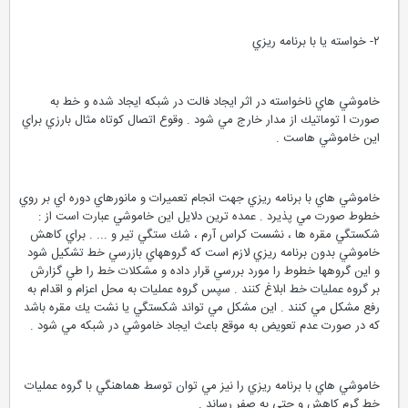
٢- خواسته يا با برنامه ريزي
خاموشي هاي ناخواسته در اثر ايجاد فالت در شبكه ايجاد شده و خط به
صورت ا توماتيك از مدار خارج مي شود . وقوع اتصال كوتاه مثال بارزي براي
اين خاموشي هاست .
خاموشي هاي با برنامه ريزي جهت انجام تعميرات و مانورهاي دوره اي بر روي
خطوط صورت مي پذيرد . عمده ترين دلايل اين خاموشي عبارت است از :
شكستگي مقره ها ، نشست كراس آرم ، شك ستگي تير و ... . براي كاهش
خاموشي بدون برنامه ريزي لازم است كه گروههاي بازرسي خط تشكيل شود
و اين گروهها خطوط را مورد بررسي قرار داده و مشكلات خط را طي گزارش
بر گروه عمليات خط ابلاغ كنند . سپس گروه عمليات به محل اعزام و اقدام به
رفع مشكل مي كنند . اين مشكل مي تواند شكستگي يا نشت يك مقره باشد
كه در صورت عدم تعويض به موقع باعث ايجاد خاموشي در شبكه مي شود .
خاموشي هاي با برنامه ريزي را نيز مي توان توسط هماهنگي با گروه عمليات
خط گرم كاهش و حتي به صفر رساند .