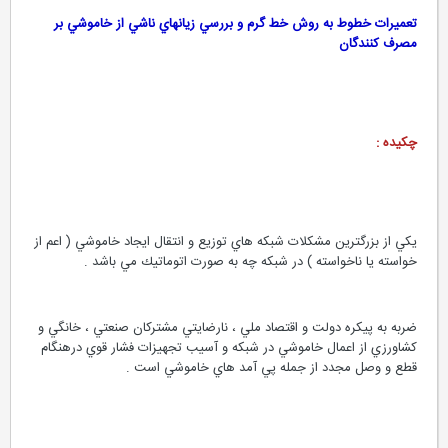
تعميرات خطوط به روش خط گرم و بررسي زيانهاي ناشي از خاموشي بر
مصرف كنندگان
چكيده :
يكي از بزرگترين مشكلات شبكه هاي توزيع و انتقال ايجاد خاموشي ( اعم از
خواسته يا ناخواسته ) در شبكه چه به صورت اتوماتيك مي باشد .
ضربه به پيكره دولت و اقتصاد ملي ، نارضايتي مشتركان صنعتي ، خانگي و
كشاورزي از اعمال خاموشي در شبكه و آسيب تجهيزات فشار قوي درهنگام
قطع و وصل مجدد از جمله پي آمد هاي خاموشي است .