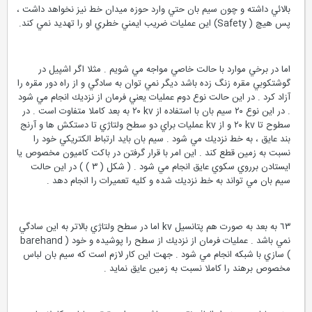
بالائي داشته و چون سيم بان حتي وارد حوزه ميدان خط نيز نخواهد داشت ،
پس هيچ ( Safety) اين عمليات ضريب ايمني خطري او را تهديد نمي كند.
اما در برخي موارد با حالت خاصي مواجه مي شويم . مثلا اگر اشپيل در
گوشتكوبي مقره زنگ زده باشد ديگر نمي توان به سادگي و از راه دور مقره را
آزاد كرد . در اين حالت نوع دوم عمليات يعني فرمان از نزديك انجام مي شود
. در اين نوع ٢٠ سيم بان با استفاده از kv ٢٠ به بعد كاملا متفاوت است . در
سطوح تا kv ٢٠ و از kv عمليات براي دو سطح ولتاژي تا دستكش ها و آرنج
بند عايق ، به خط نزديك مي شود . سيم بان بايد ارتباط الكتريكي خود را
نسبت به زمين قطع كند . اين امر با قرار گرفتن در باكت كاميون مخصوص يا
ايستادن برروي سكوي عايق انجام مي شود . ( شكل ( ٣ ) ) در اين حالت
سيم بان مي تواند به خط نزديك شده و كليه تعميرات را انجام دهد .
٦٣ به بعد به صورت هم پتانسيل kv اما در سطح ولتاژي بالاتر به اين سادگي
نمي باشد . عمليات فرمان از نزديك از سطح را پوشيده و خود ( barehand
) سازي با شبكه انجام مي شود . جهت اين كار لازم است كه سيم بان لباس
مخصوص برهند را كاملا نسبت به زمين عايق نمايد .