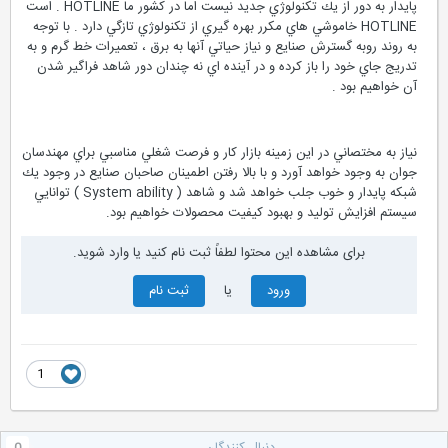
پايدار به دور از يك تكنولوژي جديد نيست اما در كشور ما HOTLINE . است
HOTLINE خاموشي هاي مكرر بهره گيري از تكنولوژي تازگي دارد . با توجه
به روند روبه گسترش صنايع و نياز حياتي آنها به برق ، تعميرات خط گرم و به
تدريج جاي خود را باز كرده و در آينده اي نه چندان دور شاهد فراگير شدن
آن خواهيم بود .
نياز به مختصاني در اين زمينه بازار كار و فرصت شغلي مناسبي براي مهندسان
جوان به وجود خواهد آورد و با بالا رفتن اطمينان صاحبان صنايع در وجود يك
شبكه پايدار و خوب جلب خواهد شد و شاهد ( System ability ) توانايي
سيستم افزايش توليد و بهبود كيفيت محصولات خواهيم بود.
برای مشاهده این محتوا لطفاً ثبت نام کنید یا وارد شوید.
ورود
یا
ثبت نام
1