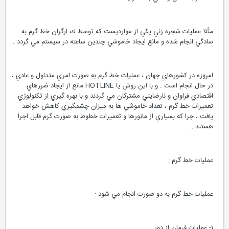
مثًلا عمليات شجره زني يكي از موارديست كه توسط ك ارگران خط گرم به
سادگي انجام شده و مانع ايجاد خاموشي چندين ساعته در سيستم مي گردد .
امروزه در كشورهاي جهان ، عمليات خط گرم به صورت امري متداول و عادي ،
در حال انجام است . و با اين روش يا HOTLINE مانع از ايجاد ضررهاي
اقتصادي فراوان و نارضايتي مشتركان مي گردند و با بهره گيري از تكنولوژي
تعميرات خط گرم ، تعداد خاموشي ها به ميزان چشمگيري كاهش خواهد
يافت ، چرا كه بسياري از مانورها و تعميرات خطوط به صورت گرم قابل اجرا
هستند .
عمليات خط گرم :
عمليات خط گرم به دو صورت انجام مي شود :
١- عمليات فرمان از دور