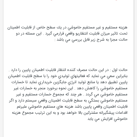
هزينه مستقيم و غير مستقيم خاموشي در يك سطح خاص از قابليت اطمينان
تحت تاثير ميزان قابليت انتظاريو واقعي قرارمي گيرد . اين مسئله در دو
حالت مجزا به شرح زير قابل بررسي مي باشد :
حالت اول : در اين حالت مصرف كننده انتظار قابليت اطمينان پايين را دارد .
بنابراين سعي مي نمايد كه فعاليتهاي توليدي خود را با سطح قابليت اطمينان
پايين تطبيق دهد يا منابع توليد انرژي جايگزين خريداري نمايد تا خسارات
مستقيم خاموشي را كاهش دهد . اين نحوه برخورد منجر به خسارات غير
مستقيم خاموشي مي گردد . هر چند كه مجموع خسارات مستقيم و غير
مستقيم خاموشي بستگي به سطح قابليت اطمينان واقعي سيستم دارد و اگر
قابليت اطمينان واقعي پايين باشد هزينه هاي مستقيم خاموشي عليرغم
اقدامات پيشگيرانه مشتركين بالا خواهد بود و به اين ترتيب مجموع هزينه
خاموشي افزايش مي يابد