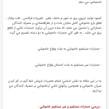
اختصاص مي دهد.
كمبود توليد نيروي برق به صور م ختلف نظير : تغييرات فركانس ، افت ولتاژ ،
قطع بارو خاموشي كامل نمايان شده و از نظراقتصادي بر مصرف كنندگان
خساراتي را تحميل مي نمايد كه ساده ترين آن برآورد خسارات ناشي از قطع
برق مي باشد ، به طور كلي خسارات خاموشي به دو دسته تقسيم مي گردد :
- خسارات مستقيم خاموشي به علت وقوع خاموشي .
- خسارات غير مستقيم به علت احتمال وقوع خاموشي .
ما در اين مقاله به نقش اساسي انجام تعميرات باروش خط گرم در كم كردن
ميزان خاموشي و همچنين زيانهاي ناشي ازخاموشي بر مصرف كنندگان مي
پردازيم .
- بررسي خسارات مستقيم و غير مستقيم خاموشي :