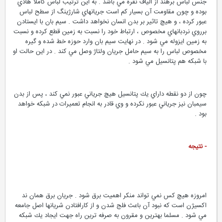
جنس لباس برهند از الياف نقره مي باشد . به اين ترتيب لباس كاملا هادي
بوده و چون مقاومت آن بسيار كم است جريانهاي شارژينگ از سطح لباس
عبور كرده ، و هيچ تاثير بر بدن انسان نخواهد داشت . سيم بان با ايستادن
برروي نردبانهاي مخصوص ، ارتباط خود را نسبت به زمين قطع كرده و نسبت
به زمين ايزوله مي شود . در نهايت سيم بان وارد حوزه خط شده و گيره
مخصوص لباس را به سيم حامل جريان ولتاژ وصل مي كند . در اين حالت او
با شبكه هم پتانسيل مي شود .
چون از دو نقطه داراي يك پتانسيل هيچ جرياني عبور نمي كند ، پس از بدن
سيمبان نيز جرياني عبور نكرده و وي قادر به انجام تعميرات در شبكه خواهد
بود .
- نتيجه
امروزه هيچ كس نمي تواند منكر اهميت برق شود . جريان برق همان ند
اكسيژن است كه نبود آن باعث فلج شدن و از كارافتادن شريانها اصل جامعه
مي شود . مسلما بهترين و مقرون به صرفه ترين راه جهت ايجاد يك شبكه