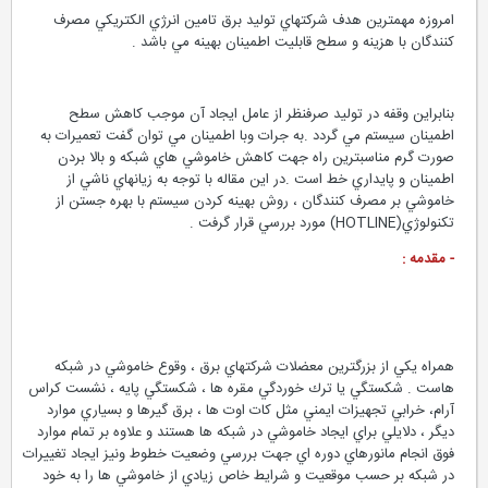
امروزه مهمترين هدف شركتهاي توليد برق تامين انرژي الكتريكي مصرف
كنندگان با هزينه و سطح قابليت اطمينان بهينه مي باشد .
بنابراين وقفه در توليد صرفنظر از عامل ايجاد آن موجب كاهش سطح
اطمينان سيستم مي گردد .به جرات وبا اطمينان مي توان گفت تعميرات به
صورت گرم مناسبترين راه جهت كاهش خاموشي هاي شبكه و بالا بردن
اطمينان و پايداري خط است .در اين مقاله با توجه به زيانهاي ناشي از
خاموشي بر مصرف كنندگان ، روش بهينه كردن سيستم با بهره جستن از
تکنولوژي(HOTLINE) مورد بررسي قرار گرفت .
- مقدمه :
همراه يكي از بزرگترين معضلات شركتهاي برق ، وقوع خاموشي در شبكه
هاست . شكستگي يا ترك خوردگي مقره ها ، شكستگي پايه ، نشست كراس
آرام، خرابي تجهيزات ايمني مثل كات اوت ها ، برق گيرها و بسياري موارد
ديگر ، دلايلي براي ايجاد خاموشي در شبكه ها هستند و علاوه بر تمام موارد
فوق انجام مانورهاي دوره اي جهت بررسي وضعيت خطوط ونيز ايجاد تغييرات
در شبكه بر حسب موقعيت و شرايط خاص زيادي از خاموشي ها را به خود