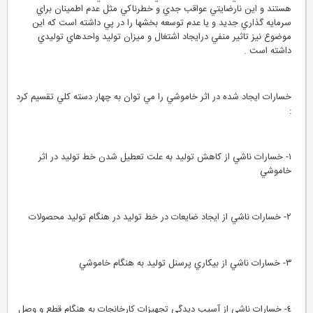
هستند و اين نارضايتي عواقب جدي و خطرناكي مثل عدم اطمينان براي
سرمايه گذاري جديد و يا عدم توسعه بخشها را در پي داشته است كه اين
موضوع نيز تاثير منفي درايجاد اشتغال و ميزان توليد واحدهاي توليدي
داشته است .
خسارات ايجاد شده در اثر خاموشي را مي توان به چهار دسته كلي تقسيم كرد
:
١- خسارات ناشي از كاهش توليد به علت تعطيل شدن خط توليد در اثر
خاموشي
٢- خسارات ناشي از ايجاد ضايعات در خط توليد در هنگام توليد محصولات
٣- خسارات ناشي از بيكاري پرسنل توليد به هنگام خاموشي
٤- خسارات ناشي از آسيب ديدگي تجهيزات كارخانجات به هنگام قطع و وصل