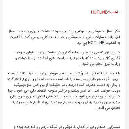
- اهميتHOTLINE
مگر اعمال خاموشي چه عواقبي را در پي خواهد داشت ؟ براي پاسخ به سوال
فوق بايد خسارات ناشي از خاموشي را در سه بعد كلي بررسي كرد تا اهميت
به اهميت HOTLINE پي برد .
همان طور كه مي دانيم ازسرمايه گذاري در صنعت برق به عنوان سرمايه
گذاري كلان ياد شده كه با توجه به سياست هاي اخذ ده توسط دولت و
وزارت نيرو انجام مي شود .
با توجه به اينكه تنها راه برگشت سرمايه ،. فروش برق به مصرف كنند ه است
. پس اگر به هر دليلي ،خواسته يا ناخواسته خطوط انتقال يا توزيع قطع گردد
و برقي به دست مصرف كننده نرسد ، در حقيقت اولين ضرر متوجهپيكره
دولت خواهد شد . اما ضرر بيشتر و بزرگتر متوجه اقتصاد ملي مي شود ، چرا
كه وزارت نيرو ناچار مي شود كسريبودجه را كاهش اعتبارات براي طرح هاي
جديد جبران نمايد به اين ترتيب تاريخ بهره برداري از طرح هاي جديد به
تعويق مي افتد .
مشتركين صنعتي نيز از اعمال خاموشي در شبكه نارضي و گله مند بوده و