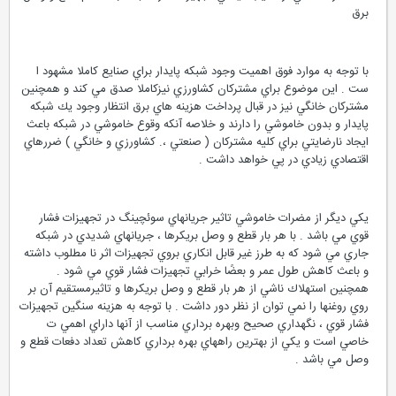
برق
با توجه به موارد فوق اهميت وجود شبكه پايدار براي صنايع كاملا مشهود ا
ست . اين موضوع براي مشتركان كشاورزي نيزكاملا صدق مي كند و همچنين
مشتركان خانگي نيز در قبال پرداخت هزينه هاي برق انتظار وجود يك شبكه
پايدار و بدون خاموشي را دارند و خلاصه آنكه وقوع خاموشي در شبكه باعث
ايجاد نارضايتي براي كليه مشتركان ( صنعتي ،. كشاورزي و خانگي ) ضررهاي
اقتصادي زيادي در پي خواهد داشت .
يكي ديگر از مضرات خاموشي تاثير جريانهاي سوئچينگ در تجهيزات فشار
قوي مي باشد . با هر بار قطع و وصل بريكرها ، جريانهاي شديدي در شبكه
جاري مي شود كه به طرز غير قابل انكاري بروي تجهيزات اثر نا مطلوب داشته
و باعث كاهش طول عمر و بعضًا خرابي تجهيزات فشار قوي مي شود .
همچنين استهلاك ناشي از هر بار قطع و وصل بريكرها و تاثيرمستقيم آن بر
روي روغنها را نمي توان از نظر دور داشت . با توجه به هزينه سنگين تجهيزات
فشار قوي ، نگهداري صحيح وبهره برداري مناسب از آنها داراي اهمي ت
خاصي است و يكي از بهترين راههاي بهره برداري كاهش تعداد دفعات قطع و
وصل مي باشد .