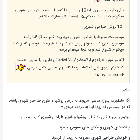
برای طراحی شهری باید10 روش پیدا کنم با توضیحاتش.ولی هرچی
میگردم کمتر پیدا میکنم.2تا زحمت شهرسازانه داشتم
_10 روش طراحی شهری
موضوعات مرتبط با طراحی شهری باید پیدا کنم.حداقل5تا.واسه
موضوع اصلی که میخوام روش کار کنم باید فهرست بنویسم که از کجا
میخوام شروع کنم و به کجا میخوام برسم
اگه در مورد هرکدوم از2موضوع بالا اطلاعاتی دارین یا سایتی هست
که بتونم ازتوی اون اطلاعات پیدا کنم بهم معرفی کنین مرسی
:hapydancsmil:
سلام
اگه منظورت پروژه درسی مربوط به درس روشها و فنون طراحی شهری باشه،
که تو لیسانس نداریم! اینا به دردت میخوره:
میتونی رجوع کنی به کتاب
روشها و فنون طراحی شهری
کلیف ماتین
و
فضاهای شهری و مکان های عمومی
کرمونا
و
خوانش طراحی شهری
معروف به ریدر از کرمونا