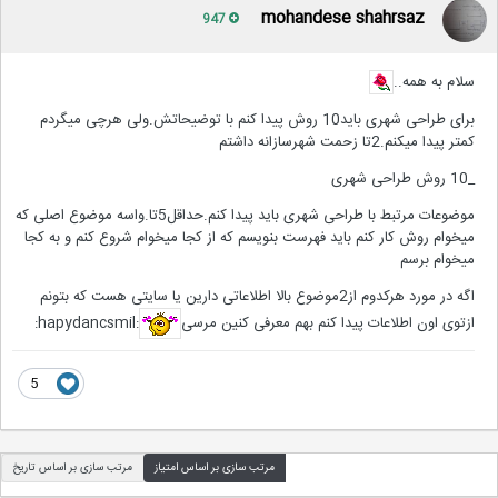
mohandese shahrsaz
947
سلام به همه..
برای طراحی شهری باید10 روش پیدا کنم با توضیحاتش.ولی هرچی میگردم
کمتر پیدا میکنم.2تا زحمت شهرسازانه داشتم
_10 روش طراحی شهری
موضوعات مرتبط با طراحی شهری باید پیدا کنم.حداقل5تا.واسه موضوع اصلی که
میخوام روش کار کنم باید فهرست بنویسم که از کجا میخوام شروع کنم و به کجا
میخوام برسم
اگه در مورد هرکدوم از2موضوع بالا اطلاعاتی دارین یا سایتی هست که بتونم
ازتوی اون اطلاعات پیدا کنم بهم معرفی کنین مرسی
:hapydancsmil:
5
مرتب سازی بر اساس امتیاز
مرتب سازی بر اساس تاریخ