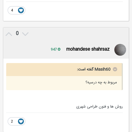
4
0
mohandese shahrsaz
947
Masih60 گفته است:
مربوط به چه درسیه؟
روش ها و فنون طراحی شهری
2