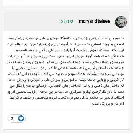
morvaridtalaee
2591
به طور كلي نظام آموزشي از دبستان تا دانشگاه مهمترين عامل توسعه به ويژه توسعه
انساني و تربيت انساني متخصص است.آنچه در اين زمينه بايد مورد توجه واقع شود،
اين نكته است كه اموزش و كيفيت آنها بايد با نياز هاي واقعي جامعه تناسب و
هماهنگي داشته باشد.گرچه اموزش امري معنوي است، ولي نتايج و اثار آن مي تواند
در راستاي اهداف مادي رشد و توسعه اقتصادي نيز به كار رودو چون رشد و توسعه ، كل
جامعه تحت الشعاع قرار مي دهد، همه تخصص ها اعم از علوم انساني ، تجربي يا
مهندسي در جهت پيشرفت اهداف موضوعيت پيدا مي كند، با توجه به اين كه نشاط،
كار آفريني و پويايي جامعه ريشه در اموزش و پرورش دارد و آموزش و پرورش است
كه ساختار هاي ذهني و به تبع آنساختار هاي اقتصادي ، فرهنگي جامعه را شكل مي
دهد لذا ، در نظر گرفتن ابزار و استراتژي مناسب در اين مرحله از فرآيند تحصيل امري
اجتناب ناپذير مي باشدو عاملي مهم براي تربيت نيروي متخصص و متعهد با شرايط
آموزش و پرورش است.
3