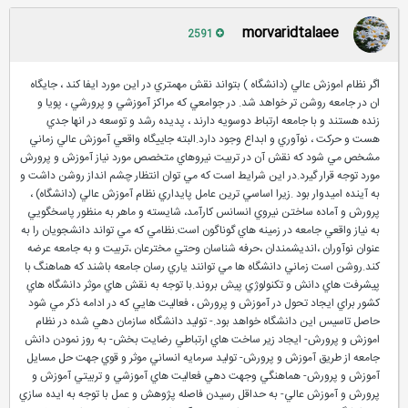
morvaridtalaee
2591
ا
گر نظام اموزش عالي (دانشگاه ) بتواند نقش مهمتري در اين مورد ايفا كند ، جايگاه
ان در جامعه روشن تر خواهد شد. در جوامعي كه مراكز آموزشي و پرورشي ، پويا و
زنده هستند و با جامعه ارتباط دوسويه دارند ، پديده رشد و توسعه در انها جدي
هست و حركت ، نوآوري و ابداع وجود دارد.البته جاييگاه واقعي آموزش عالي زماني
مشخص مي شود كه نقش آن در تربيت نيروهاي متخصص مورد نياز آموزش و پرورش
مورد توجه قرار گيرد.در اين شرايط است كه مي توان انتظار چشم انداز روشن داشت و
به آينده اميدوار بود .زيرا اساسي ترين عامل پايداري نظام آموزش عالي (دانشگاه) ،
پرورش و آماده ساختن نيروي انسانس كارآمد، شايسته و ماهر به منظور پاسخگويي
به نياز واقعي جامعه در زمينه هاي گوناگون است.نظامي كه مي تواند دانشجويان را به
عنوان نوآوران ،انديشمندان ،حرفه شناسان وحتي مخترعان ،تربيت و به جامعه عرضه
كند.روشن است زماني دانشگاه ها مي توانند ياري رسان جامعه باشند كه هماهنگ با
پيشرفت هاي دانش و تكنولوژي پيش بروند.با توجه به نقش هاي موثر دانشگاه هاي
كشور براي ايجاد تحول در آموزش و پرورش ، فعاليت هايي كه در ادامه ذكر مي شود
حاصل تاسيس اين دانشگاه خواهد بود.- توليد دانشگاه سازمان دهي شده در نظام
اموزش و پرورش- ايجاد زير ساخت هاي ارتباطي رضايت بخش- به روز نمودن دانش
جامعه از طريق آموزش و پرورش- توليد سرمايه انساني موثر و قوي جهت حل مسايل
آموزش و پرورش- هماهنگي وجهت دهي فعاليت هاي آموزشي و تربيتي آموزش و
پرورش و آموزش عالي- به حداقل رسيدن فاصله پژوهش و عمل با توجه به ايده سازي