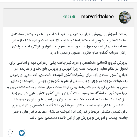
morvaridtalaee
2591
ر
سالت آموزش و پرورش ، توان بخشيدن به فرد فرد انسان ها در جهت توسعه كامل
استعدادها ي خود ونيز شناخت توانمندي هاي خلاق فرد است و اين هدف از ساير
اهداف متعلي تر است.حصول به اين هدف، هر چند دشوار و طولاني است، وليكن
ارزش سرمايه گذاري هاي فكري ، معنوي و مادي را دارد.
پرورش نيروي انساني متخصص و مورد نياز جامعه يكي از عوامل مهم و اساسي براي
تحول در نظام تعليم و تربيت است.زيرا آموزش و پرورش باور ،خلاق و سازنده امر
حياتي كشور است و بايد براي پيشرفت كشور (توسعه اقتصادي، اجتماعي)،و رسيدن
به تحولات موجود در جهان و باز نماندن از علم و تكنولوژي جهاني ، راهبردها و تدابير
علمي و منطقي اي به صورت برنامه ريزي كوتاه مدت ، ميان مدت و بلند مدت تدوين و
اجرا نمود.گرچه دانشگاه ها و موسسات آموزش عالي كشور تلاش هايي در اين زمينه
اغاز كرده اند، اما ، متسفانه به علت نامناسب بودن سرفصل ها و عناوين درس ها
دانشگاهي با نياز هاي جامعه ، دانش اموختگان دانشگاه ها تخصص و كار ايي لازم
براي تصدي مشاغل مربوط را ندارند، زيرا آموخته هايشان مطابق با نياز هاي واقعي
جامعه نيست و اموزش و پرورش نيز از اين قاعده مستثني نمي باشد.
3