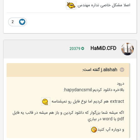
اصلا مشکل خاصی نداره مهندس
2
HaMiD.CFD
20379
j.alishah گفته است:
درود
بالاخره دانلود كرديم:hapydancsmil:
extract هم كرديم اما نوع فايل رو نميشناسه
اگه ميشه شما بزرگوار كه دانلود كردين و باز هم ميشه در قالب يه فايل
pdf يا word در بياري
و دوباره آپ كنيد