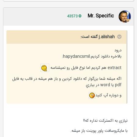
Mr. Specific
43573
j.alishah گفته است:
درود
بالاخره دانلود كرديم:hapydancsmil:
extract هم كرديم اما نوع فايل رو نميشناسه
اگه ميشه شما بزرگوار كه دانلود كردين و باز هم ميشه در قالب يه فايل
pdf يا word در بياري
و دوباره آپ كنيد
نیازی به اکسترکت نداره که!!
با مایکروسافت پاور پوینت باز میشه.