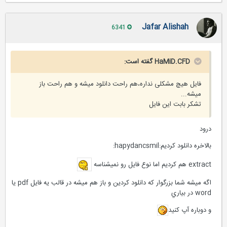
Jafar Alishah
6341
HaMiD.CFD گفته است:
فایل هیچ مشکلی نداره،هم راحت دانلود میشه و هم راحت باز
میشه...
تشکر بابت این فایل
درود
بالاخره دانلود كرديم:hapydancsmil:
extract هم كرديم اما نوع فايل رو نميشناسه
اگه ميشه شما بزرگوار كه دانلود كردين و باز هم ميشه در قالب يه فايل pdf يا
word در بياري
و دوباره آپ كنيد