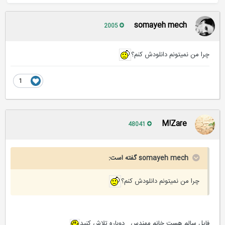
somayeh mech
2005
چرا من نميتونم دانلودش كنم؟
1
M!Zare
48041
somayeh mech گفته است:
چرا من نميتونم دانلودش كنم؟
فایل سالم هست خانم مهندس...دوباره تلاش کنید