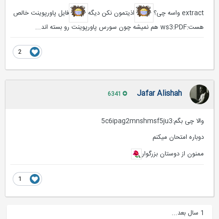
extract واسه چی؟
اذیتمون نکن دیگه
فایل پاورپوینت خالص
هست:ws3:PDF هم نمیشه چون سورس پاورپوینت رو بسته اند...
2
Jafar Alishah
6341
والا چی بگم:5c6ipag2mnshmsf5ju3
دوباره امتحان میکنم
ممنون از دوستان بزرگوار
1
1 سال بعد...