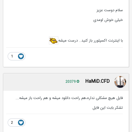
سلام دوست عزیز
خیلی خوش اومدی
با اینترنت اکسپلورر باز کنید.. درست میشه
1
HaMiD.CFD
20379
فایل هیچ مشکلی نداره،هم راحت دانلود میشه و هم راحت باز میشه...
تشکر بابت این فایل
2