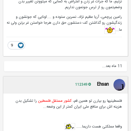
نزنیم، ما که جرات غر زدن و اعتراض به کسایی که میتوونن تغییر بدن
وضعیتمون رو از ترس جونمون نداریم.
رامین پرچمی، آریا عظیم نژاد، نسرین ستوده و ....اونایی که جونشون و
زندگیشون رو گذاشتن کف دستشون حق دارن هرجا خواستن غر بزنن ولی نه
ما...
9
11 ماه بعد...
Ehsan
112349
فلسطینیها رو بیارن تو همین قم،
کشور مستقل فلسطین
را تشکیل بدن
هزینه اش برای منافع ملی ایران کمتر از این وضعه...
واقعا مملکتی هست داریما.....