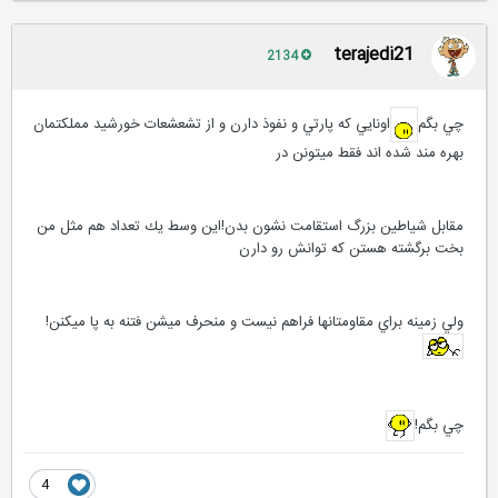
terajedi21
2134
چي بگم
اونايي كه پارتي و نفوذ دارن و از تشعشعات خورشيد مملكتمان
بهره مند شده اند فقط ميتونن در
مقابل شياطين بزرگ استقامت نشون بدن!اين وسط يك تعداد هم مثل من
بخت برگشته هستن كه توانش رو دارن
ولي زمينه براي مقاومتانها فراهم نيست و منحرف ميشن فتنه به پا ميكنن!
چي بگم!
4