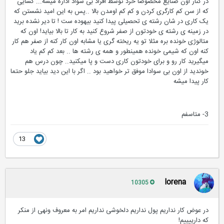
در کنار اون صنایع مخصوصا خرد توسط افراد بی سواد اداره میشه... کسایی
که از سن کم کارگری کردن و کم کم اومدن بالا ..پس به این امید نشستن که
یک کاری در شان رشته ی تحصیلی پیدا کنید بیهوده ست ! تا دیر نشده برید
در زمینه ی رشته ی خودتون از صفر شروع کنید به کار تا بالا بیاید! اون که
متالوژی خونده بره مثلا تو یه ریخته گری یا مشابه اون کار کنه از صفر هم کار
کنه اون که شیمی خونده همینطور و همه ی رشته ها .. بعد کم کم یاد
میگیرید کار رو و برای خودتون کاری دست و پا میکنید.. چون درس هم
خوندید از اون بی سوادا موفق تر خواهید بود .. اگر با این دید بیاید جلو حتما
کار پیدا میشه
3- متاسفم
13
lorena
10305
در عوض کار نداریم پول نداریم دلخوشی نداریم امر به معروف ونهی از منکر
که دارییییم!