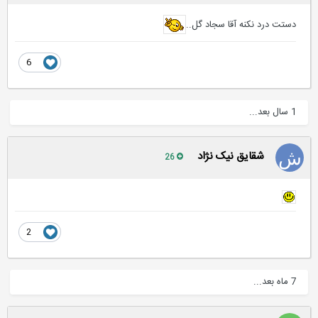
دستت درد نكنه آقا سجاد گل..
6
1 سال بعد...
شقایق نیک نژاد
26
2
7 ماه بعد...