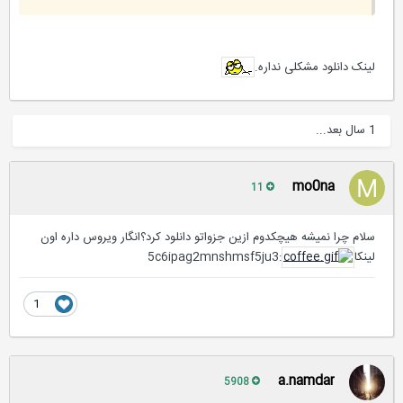
لینک دانلود مشکلی نداره.
1 سال بعد...
mo0na
11
سلام چرا نمیشه هیچکدوم ازین جزواتو دانلود کرد؟انگار ویروس داره اون
لینکا
:5c6ipag2mnshmsf5ju3
1
a.namdar
5908