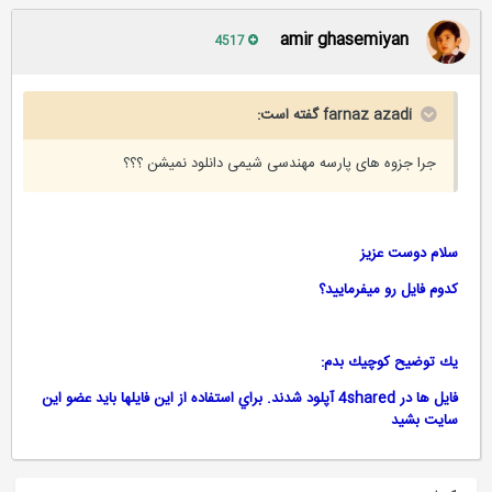
amir ghasemiyan
4517
farnaz azadi گفته است:
جرا جزوه های پارسه مهندسی شیمی دانلود نمیشن ؟؟؟
سلام دوست عزيز
كدوم فايل رو ميفرماييد؟
يك توضيح كوچيك بدم:
فايل ها در 4shared آپلود شدند. براي استفاده از اين فايلها بايد عضو اين
سايت بشيد