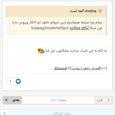
mo0na گفته است:
سلام چرا نمیشه هیچکدوم ازین جزواتو دانلود کرد؟انگار ویروس داره
اون لینکا
:5c6ipag2mnshmsf5ju3
یه نگاه به این تاپیک بندازید مشکلتون حل شه
[/h]
[h=1]
اموزش دانلود از سایت 4Shared
1
قبلی
صفحه 1 از 2
بعدی
دنبال کنندگان
0