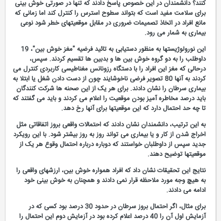
کنند؟ دانشمندان در این خصوص پاسخ دادند که تنها در صورتی خوش بینی
برای سلامت مفید است که بتواند سطوح استرس را کنترل کند اما زمانی که
مانع افراد در اتخاذ تصمیمات ضروری در مقابل موقعیتهای خطر شود نوعی
بیماری به شمار می رود.
این نورولوژیستها به منظور دستیابی به تائید فرضیه "مغز خوش بین"، 19
داوطلب را به دو گروه خوش بین ها و بدبین ها تقسیم کردند. سپس،
درحالی که مغز این افراد را با دستگاه رزونانس مغناطیسی کاربردی کنترل می
کردند به آنها 80 تصویر فرضی ناخوشایند چون از دست دادن شغل یا ابتلا به
بیماری سرطان را نشان دادند. برای هر یک از این صحنه ها شرکت کنندگان
باید درصد مخاطره آمیز بودن موقعیت را اعلام می کردند و باید می گفتند که
تا چه حد احتمال دارد که این موقعیتها برای آنها رخ دهد.
به این ترتیب، دانشمندان نشان دادند که احتمالات واقعی بروز اتفاقاتی مثل
اخراج شدن از کار و یا بیماری می تواند روز به روز بیشتر شود. با این رویکرد
جدید سپس از داوطلبان خواستند که دوباره درباره احتمال وقوع هر یک از
موقعیتها توضیح دهند.
نتایج این تحقیقات نشان داد که افراد همواره خوش بین، ارزشهای واقعی را
به هیچ وجه مورد ملاحظه قرار نمی دادند و همچنان به خوش بینی خود
ادامه می دادند.
برای مثال، اگر احتمال بروز سرطان در حدود 30 درصد بود کسی که در
آزمایش اول آن را 40 درصد اعلام کرده بود در آزمایش دوم این احتمال را