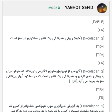
YAGHOT SEFID
29302
[TABLE]
[TR]
[TD=colspan: 2]
خوش بینی همیشگی یک نقص عملکردی در مغز است
[/TD]
[/TR]
[TR]
[TD=colspan: 2]
گروهی از نورولوژیستهای انگلیسی دریافتند که خوش بینی
به روشی علاج ناپذیر و همیشگی یک نقص است که در عملکرد لُبهای پیشانی
مغز به وجود می آید.
[/TD]
[/TR]
[TR]
[TD=colspan: 2]
به گزارش خبرگزاری مهر، هیچکس ناشنواتر از کسی که
نمی خواهد بشنود، نیست و کسی را که خود را به خواب می زند هرگز نمی