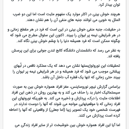
توان بیدار کرد.
هرچند خوش بینی در اکثر موارد یک مفهوم مثبت است اما این دو ضرب
المثل به خوبی می توانند جنبه های منفی آن را هم نشان دهند.
در حقیقت، جنبه منفی خوش بینی در این است که فرد در هر مقطع زمانی و
در هر شرایطی نیمه پر لیوان را ببیند. اکنون این سئوال مطرح می شود که
چگونه ممکن است که فرد همیشه دنیا را با چشم خوش بینی نگاه کند.
به نظر می رسد که دانشمندان دانشگاه کالج لندن جوابی برای این پرسش
یافته اند.
تحقیقات این نورولوژیستها نشان می دهد که یک عملکرد ناقص در لُبهای
پیشانی موجب می شود که فرد همیشه و در هر شرایطی نیمه پر لیوان را
ببیند حتی زمانی که تنها یک قطره آب داخل آن باشد.
براساس گزارش نیچر نوروساینس، مغز افراد همواره خوش بین به صورت
سیستماتیک اخبار بد را حذف می کند و به بهترین روش در ذهن این افراد
اطلاعات مثبت را درک، پردازش و ذخیره می کند. به طوریکه نورونهای این
افراد زمانی که با موقعیتهایی مواجه می شوند که آنها را دوست ندارند در
فهرست شخصی خود یک تصویر زیبا (اما جعلی) از واقعیتی که آنها را احاطه
کرده است پردازش می کنند.
اما آیا این افراد همواره خوش بین خوشبخت تر از سایر افراد زندگی می