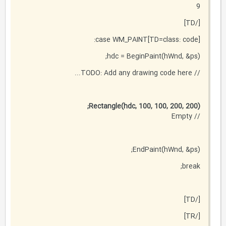
9
[/TD]
[TD=class: code]case WM_PAINT:
hdc = BeginPaint(hWnd, &ps);
// TODO: Add any drawing code here...
Rectangle(hdc, 100, 100, 200, 200);
// Empty
EndPaint(hWnd, &ps);
break;
[/TD]
[/TR]