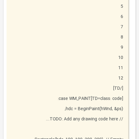
5
6
7
8
9
10
11
12
[/TD]
[TD=class: code]case WM_PAINT:
hdc = BeginPaint(hWnd, &ps);
// TODO: Add any drawing code here...