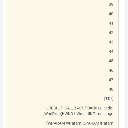
39
40
41
42
43
44
45
46
47
48
[/TD]
[TD=class: code]LRESULT CALLBACK
WndProc(HWND hWnd, UINT message,
WPARAM wParam, LPARAM lParam)