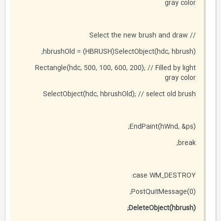
gray color
// Select the new brush and draw
hbrushOld = (HBRUSH)SelectObject(hdc, hbrush);
Rectangle(hdc, 500, 100, 600, 200); // Filled by light
gray color
SelectObject(hdc, hbrushOld); // select old brush
EndPaint(hWnd, &ps);
break;
case WM_DESTROY:
PostQuitMessage(0);
DeleteObject(hbrush);