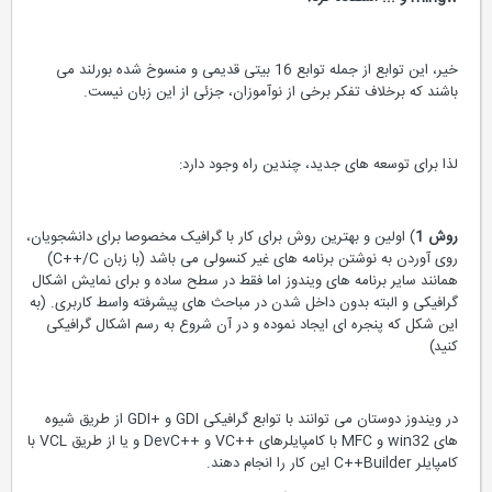
خیر، این توابع از جمله توابع 16 بیتی قدیمی و منسوخ شده بورلند می
باشند که برخلاف تفکر برخی از نوآموزان، جزئی از این زبان نیست.
لذا برای توسعه های جدید، چندین راه وجود دارد:
روش 1
) اولین و بهترین روش برای کار با گرافیک مخصوصا برای دانشجویان،
روی آوردن به نوشتن برنامه های غیر کنسولی می باشد (با زبان C++‎/C)
همانند سایر برنامه های ویندوز اما فقط در سطح ساده و برای نمایش اشکال
گرافیکی و البته بدون داخل شدن در مباحث های پیشرفته واسط کاربری. (به
این شکل که پنجره ای ایجاد نموده و در آن شروع به رسم اشکال گرافیکی
کنید)
در ویندوز دوستان می توانند با توابع گرافیکی GDI و +GDI از طریق شیوه
های win32 و MFC با کامپایلرهای ++VC و ++DevC و یا از طریق VCL با
کامپایلر C++‎Builder این کار را انجام دهند.