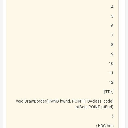
4
5
6
7
8
9
10
11
12
[/TD]
[TD=class: code]void DrawBorder(HWND hwnd, POINT
ptBeg, POINT ptEnd)
{
HDC hdc ;