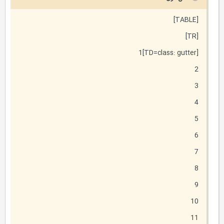
[TABLE]
[TR]
[TD=class: gutter]1
2
3
4
5
6
7
8
9
10
11