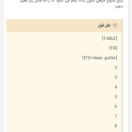
برای شروع مربعی بدون رنگ رسم می کنیم، کد را به شکل زیر تغییر
دهید:
نقل قول
[TABLE]
[TR]
[TD=class: gutter]1
2
3
4
5
6
7
8