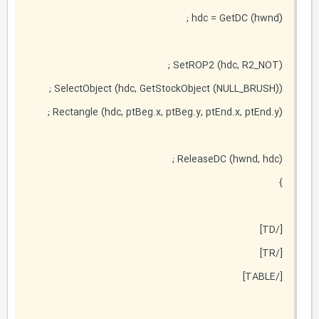
hdc = GetDC (hwnd) ;
SetROP2 (hdc, R2_NOT) ;
SelectObject (hdc, GetStockObject (NULL_BRUSH)) ;
Rectangle (hdc, ptBeg.x, ptBeg.y, ptEnd.x, ptEnd.y) ;
ReleaseDC (hwnd, hdc) ;
}
[/TD]
[/TR]
[/TABLE]