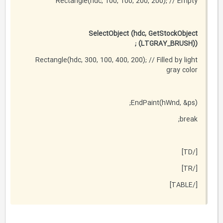
Rectangle(hdc, 100, 100, 200, 200); // Empty
SelectObject (hdc, GetStockObject
(LTGRAY_BRUSH)) ;
Rectangle(hdc, 300, 100, 400, 200); // Filled by light
gray color
EndPaint(hWnd, &ps);
break;
[/TD]
[/TR]
[/TABLE]