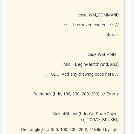
case WM_COMMAND:
// **... I removed codes ... **
break;
case WM_PAINT:
hdc = BeginPaint(hWnd, &ps);
// TODO: Add any drawing code here...
Rectangle(hdc, 100, 100, 200, 200); // Empty
SelectObject (hdc, GetStockObject
(LTGRAY_BRUSH)) ;
Rectangle(hdc, 300, 100, 400, 200); // Filled by light