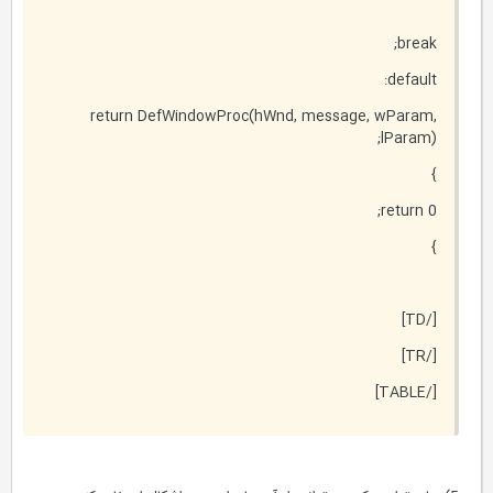
break;
default:
return DefWindowProc(hWnd, message, wParam,
lParam);
}
return 0;
}
[/TD]
[/TR]
[/TABLE]