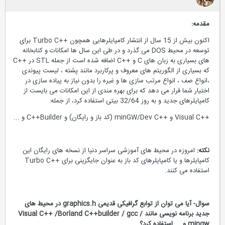
مقدمه:
اکنون بیش از 15 سال از انتشار کامپایلرهایی همچون ++Turbo C برای
توسعه در محیط DOS می گذرد و در طی این سال ها امکانات و کتابخانه
های بسیاری به زبان های C و ++C اضافه شده است از جمله STL در ++C
که بسیاری از الگوریتم های معروف و پرکاربرد مانند پشته ، لیست پیوندی
،انواع صف ، انواع مرتب سازی ها و غیره را بدون نیاز به پیاده سازی در
اختیار شما قرار می دهد که برای بهره مندی از این امکانات می بایست از
کامپایلرهای جدید و به روز 32/64 بیتی استفاده کرد، از جمله:
++Visual C و ++minGW/Dev C (کد باز و رایگان) و C++‎Builder و ...
نکته:
امروزه در محیط های آموزشی سراسر دنیا از نسخه های رایگان این
کامپایلرها و یا کامپایلرهای کد باز به عنوان جایگزینی برای ++Turbo C
استفاده می کنند.
سوال-
آیا می توان از توابع گرافیکی قدیمی graphics.h در محیط های
جدید برنامه نویسی مانند Visual C
/Borland C++‎builder / gcc /
++
mingw و ... استفاده کرد؟