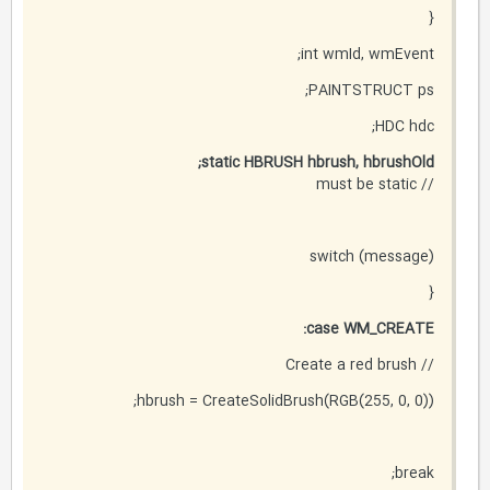
{
int wmId, wmEvent;
PAINTSTRUCT ps;
HDC hdc;
static HBRUSH hbrush, hbrushOld;
// must be static
switch (message)
{
case WM_CREATE:
// Create a red brush
hbrush = CreateSolidBrush(RGB(255, 0, 0));
break;