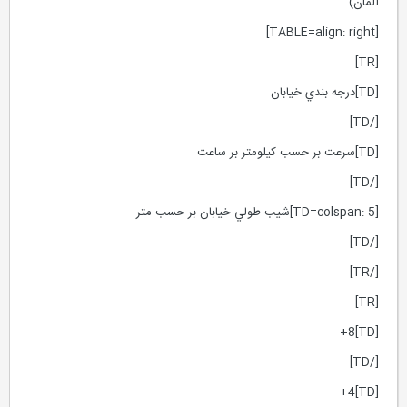
آلمان)
[TABLE=align: right]
[TR]
[TD]درجه بندي خيابان
[/TD]
[TD]سرعت بر حسب كيلومتر بر ساعت
[/TD]
[TD=colspan: 5]شيب طولي خيابان بر حسب متر
[/TD]
[/TR]
[TR]
[TD]8+
[/TD]
[TD]4+