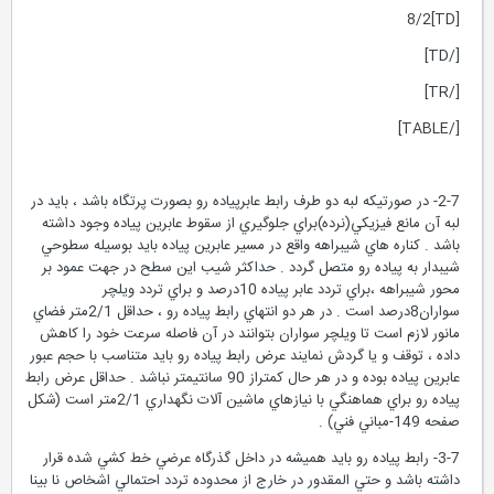
[TD]8/2
[/TD]
[/TR]
[/TABLE]
2-7- در صورتيكه لبه دو طرف رابط عابرپياده رو بصورت پرتگاه باشد ، بايد در
لبه آن مانع فيزيكي(نرده)براي جلوگيري از سقوط عابرين پياده وجود داشته
باشد . كناره هاي شيبراهه واقع در مسير عابرين پياده بايد بوسيله سطوحي
شيبدار به پياده رو متصل گردد . حداكثر شيب اين سطح در جهت عمود بر
محور شيبراهه ،براي تردد عابر پياده 10درصد و براي تردد ويلچر
سواران8درصد است . در هر دو انتهاي رابط پياده رو ، حداقل 2/1متر فضاي
مانور لازم است تا ويلچر سواران بتوانند در آن فاصله سرعت خود را كاهش
داده ، توقف و يا گردش نمايند عرض رابط پياده رو بايد متناسب با حجم عبور
عابرين پياده بوده و در هر حال كمتراز 90 سانتيمتر نباشد . حداقل عرض رابط
پياده رو براي هماهنگي با نيازهاي ماشين آلات نگهداري 2/1متر است (شكل
صفحه 149-مباني فني) .
3-7- رابط پياده رو بايد هميشه در داخل گذرگاه عرضي خط كشي شده قرار
داشته باشد و حتي المقدور در خارج از محدوده تردد احتمالي اشخاص نا بينا