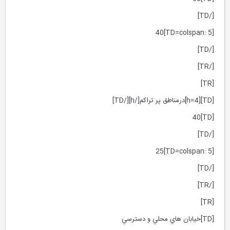
[/TD]
[TD=colspan: 5]40
[/TD]
[/TR]
[TR]
[TD][h=4]درمناطق پر تراكم[/h][/TD]
[TD]40
[/TD]
[TD=colspan: 5]25
[/TD]
[/TR]
[TR]
[TD]خيابان هاي محلي و دسترسي