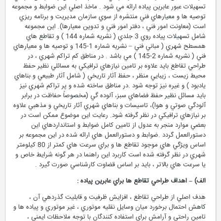
تسهيلات عبور عابرين پياده ارائه مي شود . ماخذ اصلي اين ضوابط و مجموعه
توصيه ها و معيارهاي فني منتشره از سوي سازمان مديريت و برنامه ريزي
است (معاونت امور فني ، دفتر امور فني و تدوين معيارها). اين مجموعه
شامل تسهيلات پياده روي 3 جلدي ( نشريه شماره 144 ) و تقاطع هاي
همسطح شهري ( مباني فني – نشريه شماره 1-145 و توصيه ها و معيارهاي
فني ( نشريه شماره 2-145 ) مي باشد . در مناطق كم تراكم شهري ، در
طراحي تقاطع بايد علاوه بر تامين نيازهاي ترافيكي به مسائلي نظير حفظ
محيط زيست ، زيبايي منظر ، حفظ آثار تاريخي ( شامل آثار طبيعي و بناهاي
يادبود ) و غيره نيز توجه شود .در مناطق ساخته شده و پر تراكم شهري نيز
بايد مسائل نظير حفظ فضاهاي سبز، آلوده گي (مخصوصاً حفاظت در برابر
آلودگي صوتي و هوا)، تاسيسات و بناهاي شهري آثار تاريخي و مذهبي علاوه
بر نيازهاي ترافيكي در نظر گرفته شود. رعايت اين موضوع ممكن است در
بعضي موارد منجر به عدول از تامين كامل ضوابط و استانداردهاي اين
دستورالعمل گردد .ضوابط و دستورالعمل هاي ارائه شده در اين مجموعه بر
اساس ويژگي هاي موجود تقاطع ها و براي سرعت هاي كمتر از 80 كيلومتر
شهري در نظر گرفته شده است كاربرد اين راهنما در هر گونه شرايط خاص و
يا سرعت هاي بالاتر ، بايد بر اساس قضاوت كارشناسي صورت گيرد .
الف) – اهداف طراحي تقاطع ها براي عابرين پياده :
هدف اصلي از طراحي تقاطع ، افزايش ظرفيت و قابليت گذردهي آن ،
كاهش احتمال برخورد ميان وسايل نقليه موتوري ، غير موتوري و پياده ها و
تامين راحتي و آرامش براي استفاده كنندگان با توجه ملاحظات ايمني ،