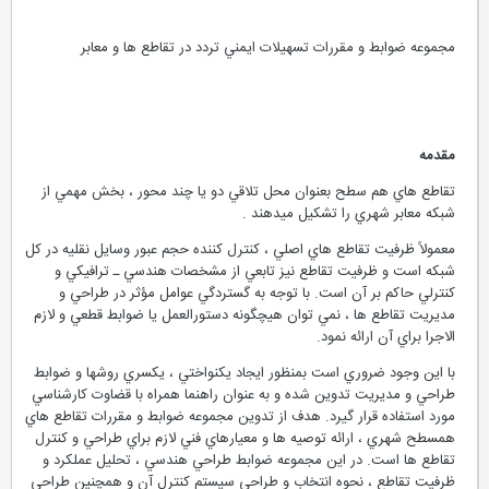
مجموعه ضوابط و مقررات تسهيلات ايمني تردد در تقاطع ها و معابر
مقدمه
تقاطع هاي هم سطح بعنوان محل تلاقي دو يا چند محور ، بخش مهمي از
شبكه معابر شهري را تشكيل ميدهند .
معمولاً ظرفيت تقاطع هاي اصلي ، كنترل كننده حجم عبور وسايل نقليه در كل
شبكه است و ظرفيت تقاطع نيز تابعي از مشخصات هندسي ـ ترافيكي و
كنترلي حاكم بر آن است. با توجه به گستردگي عوامل مؤثر در طراحي و
مديريت تقاطع ها ، نمي توان هيچگونه دستورالعمل يا ضوابط قطعي و لازم
الاجرا براي آن ارائه نمود.
با اين وجود ضروري است بمنظور ايجاد يكنواختي ، يكسري روشها و ضوابط
طراحي و مديريت تدوين شده و به عنوان راهنما همراه با قضاوت كارشناسي
مورد استفاده قرار گيرد. هدف از تدوين مجموعه ضوابط و مقررات تقاطع هاي
همسطح شهري ، ارائه توصيه ها و معيارهاي فني لازم براي طراحي و كنترل
تقاطع ها است. در اين مجموعه ضوابط طراحي هندسي ، تحليل عملكرد و
ظرفيت تقاطع ، نحوه انتخاب و طراحي سيستم كنترل آن و همچنين طراحي