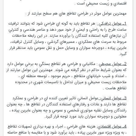
اقتصادي و زيست محيطي است .
مهمترين عوامل موثر در طراحي تقاطع هاي هم سطح عبارتند از :
1ـ عوامل ترافيكي
: هر تقاطع بايد به گونه اي طراحي شود كه بتوانند ترافيك
ساعت طرح را به راحتي و ايمني از خود عبور دهد و عناصر هندسي و كنترلي
آن نيازهاي كليه استفاده كنندگان را برآورده سازند. در اين رابطه ملاحظات
مربوط به سرعت هاي عملكردي ، مسيرهاي گردشي ، وسايل كنترل ترافيك،
عابرين پياده ، دوچرخه سواران و وسايل حمل و نقل عمومي بايد مدنظر قرار
گيرد.
2ـ عوامل محيطي
: مكانيابي و طراحي هر تقاطع بستگي به برخي عوامل دارد
كه بعنوان شرايط حاكم در نظر گرفته مي شوند. مهمترين اين عوامل عبارتند از
، امتداد و شيب خيابانهاي متقاطع ، حريم موجود ، توسعه منطقه اي ،
ملاحظات زيست محيطي و ميزان تداخل با تاسيسات شهري در محدوده
تقاطع هاست .
3ـ عوامل انساني:
عوامل انساني تاثير تعيين كننده اي در طراحي و عملكرد
تقاطع ها دارند و عادات و رفتارهاي استفاده كنندگان در تقاطع ها ، چه بعنوان
رانندگان وسايل نقليه موتوري شخصي و عمومي و چه بعنوان عابرين پياده ،
معلولين و دوچرخه سواران بايد مورد توجه قرار گيرد.
4ـ عوامل اقتصادي:
هزينه هاي طراحي ، اجراء و بهره برداري تسهيلات تقاطع
، به ويژه ويژه عبور عابرين پياده ، بايد برآورد شود و با مقايسه با منافع حاصله