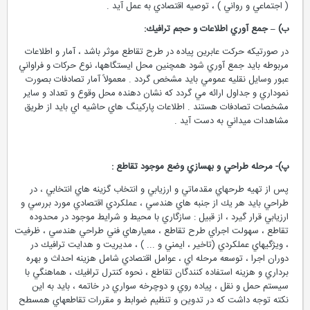
( اجتماعي و رواني ) ، توصيه اقتصادي به عمل آيد .
ب) – جمع آوري اطلاعات و حجم ترافيك:
در صورتيكه حركت عابرين پياده در طرح تقاطع موثر باشد ، آمار و اطلاعات
مربوطه بايد جمع آوري شود همچنين محل ايستگاهها، نوع حركات و فراواني
عبور وسايل نقليه عمومي بايد مشخص گردد . معمولاً آمار تصادفات بصورت
نموداري و جداول ارائه مي گردد كه نشان دهنده محل وقوع و تعداد و ساير
مشخصات تصادفات هستند . اطلاعات پاركينگ هاي حاشيه اي بايد از طريق
مشاهدات ميداني به دست آيد .
پ)- مرحله طراحي و بهسازي وضع موجود تقاطع :
پس از تهيه طرحهاي مقدماتي و ارزيابي و انتخاب گزينه هاي انتخابي ، در
طراحي بايد هر يك از جنبه هاي هندسي ، عملكردي اقتصادي مورد بررسي و
ارزيابي قرار گيرد ، از قبيل : سازگاري با محيط و شرايط موجود در محدوده
تقاطع ، سهولت اجراي طرح تقاطع ، معيارهاي فني طراحي هندسي ، ظرفيت
، ويژگيهاي عملكردي (تاخير ، ايمني و ... ) ، مديريت و هدايت ترافيك در
دوران اجرا ، توسعه مرحله اي ، عوامل اقتصادي شامل هزينه احداث و بهره
برداري و هزينه استفاده كنندگان تقاطع ، نحوه كنترل ترافيك ، هماهنگي با
سيستم حمل و نقل ، پياده روي و دوچرخه سواري در خاتمه ، بايد به اين
نكته توجه داشت كه در تدوين و تنظيم ضوابط و مقررات تقاطعهاي همسطح