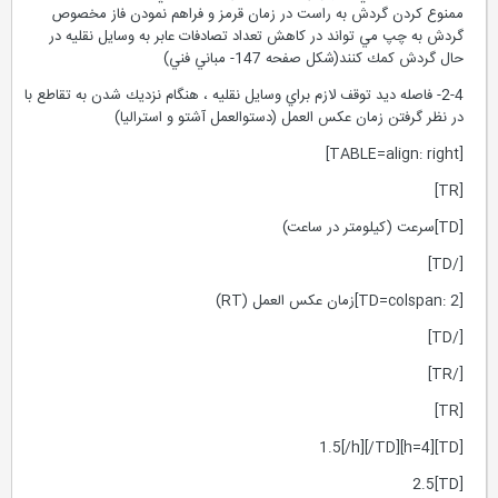
ممنوع كردن گردش به راست در زمان قرمز و فراهم نمودن فاز مخصوص
گردش به چپ مي تواند در كاهش تعداد تصادفات عابر به وسايل نقليه در
حال گردش كمك كنند(شكل صفحه 147- مباني فني)
2-4- فاصله ديد توقف لازم براي وسايل نقليه ، هنگام نزديك شدن به تقاطع با
در نظر گرفتن زمان عكس العمل (دستوالعمل آشتو و استراليا)
[TABLE=align: right]
[TR]
[TD]سرعت (كيلومتر در ساعت)
[/TD]
[TD=colspan: 2]زمان عكس العمل (RT)
[/TD]
[/TR]
[TR]
[TD][h=4]1.5[/h][/TD]
[TD]2.5