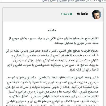
در
مهندسی راه و ترابری و حمل و نقل
Artaria
13629
مقدمه
تقاطع هاي هم سطح بعنوان محل تلاقي دو يا چند محور ، بخش مهمي از
شبكه معابر شهري را تشكيل ميدهند .
معمولاً ظرفيت تقاطع هاي اصلي ، كنترل كننده حجم عبور وسايل نقليه در كل
شبكه است و ظرفيت تقاطع نيز تابعي از مشخصات هندسي ـ ترافيكي و
كنترلي حاكم بر آن است. با توجه به گستردگي عوامل مؤثر در طراحي و
مديريت تقاطع ها ، نمي توان هيچگونه دستورالعمل يا ضوابط قطعي و لازم
الاجرا براي آن ارائه نمود.
با اين وجود ضروري است بمنظور ايجاد يكنواختي ، يكسري روشها و ضوابط
طراحي و مديريت تدوين شده و به عنوان راهنما همراه با قضاوت كارشناسي
مورد استفاده قرار گيرد. هدف از تدوين مجموعه ضوابط و مقررات تقاطع هاي
همسطح شهري ، ارائه توصيه ها و معيارهاي فني لازم براي طراحي و كنترل
تقاطع ها است. در اين مجموعه ضوابط طراحي هندسي ، تحليل عملكرد و
ظرفيت تقاطع ، نحوه انتخاب و طراحي سيستم كنترل آن و همچنين طراحي