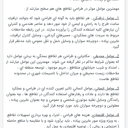
مهمترين عوامل موثر در طراحي تقاطع هاي هم سطح عبارتند از :
1ـ عوامل ترافيكي
: هر تقاطع بايد به گونه اي طراحي شود كه بتوانند ترافيك
ساعت طرح را به راحتي و ايمني از خود عبور دهد و عناصر هندسي و كنترلي
آن نيازهاي كليه استفاده كنندگان را برآورده سازند. در اين رابطه ملاحظات
مربوط به سرعت هاي عملكردي ، مسيرهاي گردشي ، وسايل كنترل ترافيك،
عابرين پياده ، دوچرخه سواران و وسايل حمل و نقل عمومي بايد مدنظر قرار
گيرد.
2ـ عوامل محيطي
: مكانيابي و طراحي هر تقاطع بستگي به برخي عوامل دارد
كه بعنوان شرايط حاكم در نظر گرفته مي شوند. مهمترين اين عوامل عبارتند از
، امتداد و شيب خيابانهاي متقاطع ، حريم موجود ، توسعه منطقه اي ،
ملاحظات زيست محيطي و ميزان تداخل با تاسيسات شهري در محدوده
تقاطع هاست .
3ـ عوامل انساني:
عوامل انساني تاثير تعيين كننده اي در طراحي و عملكرد
تقاطع ها دارند و عادات و رفتارهاي استفاده كنندگان در تقاطع ها ، چه بعنوان
رانندگان وسايل نقليه موتوري شخصي و عمومي و چه بعنوان عابرين پياده ،
معلولين و دوچرخه سواران بايد مورد توجه قرار گيرد.
4ـ عوامل اقتصادي:
هزينه هاي طراحي ، اجراء و بهره برداري تسهيلات تقاطع
، به ويژه ويژه عبور عابرين پياده ، بايد برآورد شود و با مقايسه با منافع حاصله
( اجتماعي و رواني ) ، توصيه اقتصادي به عمل آيد .