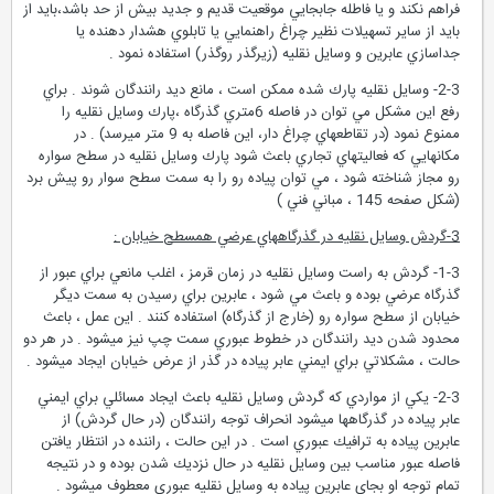
فراهم نكند و يا فاطله جابجايي موقعيت قديم و جديد بيش از حد باشد،بايد از
بايد از ساير تسهيلات نظير چراغ راهنمايي يا تابلوي هشدار دهنده يا
جداسازي عابرين و وسايل نقليه (زيرگذر روگذر) استفاده نمود .
2-3- وسايل نقليه پارك شده ممكن است ، مانع ديد رانندگان شوند . براي
رفع اين مشكل مي توان در فاصله 6متري گذرگاه ،پارك وسايل نقليه را
ممنوع نمود (در تقاطعهاي چراغ دار، اين فاصله به 9 متر ميرسد) . در
مكانهايي كه فعاليتهاي تجاري باعث شود پارك وسايل نقليه در سطح سواره
رو مجاز شناخته شود ، مي توان پياده رو را به سمت سطح سوار رو پيش برد
(شكل صفحه 145 ، مباني فني )
3-گردش وسايل نقليه در گذرگاههاي عرضي همسطح خيابان :
1-3- گردش به راست وسايل نقليه در زمان قرمز ، اغلب مانعي براي عبور از
گذرگاه عرضي بوده و باعث مي شود ، عابرين براي رسيدن به سمت ديگر
خيابان از سطح سواره رو (خارج از گذرگاه) استفاده كنند . اين عمل ، باعث
محدود شدن ديد رانندگان در خطوط عبوري سمت چپ نيز ميشود . در هر دو
حالت ، مشكلاتي براي ايمني عابر پياده در گذر از عرض خيابان ايجاد ميشود .
2-3- يكي از مواردي كه گردش وسايل نقليه باعث ايجاد مسائلي براي ايمني
عابر پياده در گذرگاهها ميشود انحراف توجه رانندگان (در حال گردش) از
عابرين پياده به ترافيك عبوري است . در اين حالت ، راننده در انتظار يافتن
فاصله عبور مناسب بين وسايل نقليه در حال نزديك شدن بوده و در نتيجه
تمام توجه او بجاي عابرين پياده به وسايل نقليه عبوري معطوف ميشود .