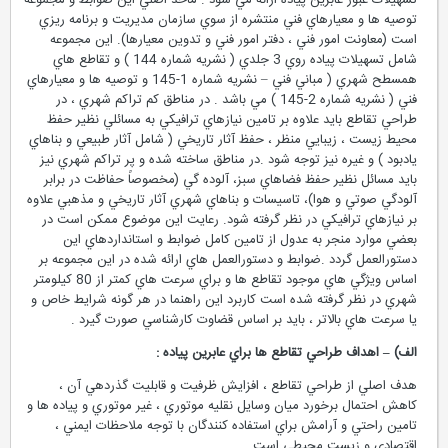
تسهيلات عبور عابرين پياده ارائه مي شود . ماخذ اصلي اين ضوابط و مجموعه
توصيه ها و معيارهاي فني منتشره از سوي سازمان مديريت و برنامه ريزي
است (معاونت امور فني ، دفتر امور فني و تدوين معيارها). اين مجموعه
شامل تسهيلات پياده روي 3 جلدي ( نشريه شماره 144 ) و تقاطع هاي
همسطح شهري ( مباني فني – نشريه شماره 1-145 و توصيه ها و معيارهاي
فني ( نشريه شماره 2-145 ) مي باشد . در مناطق كم تراكم شهري ، در
طراحي تقاطع بايد علاوه بر تامين نيازهاي ترافيكي به مسائلي نظير حفظ
محيط زيست ، زيبايي منظر ، حفظ آثار تاريخي ( شامل آثار طبيعي و بناهاي
يادبود ) و غيره نيز توجه شود .در مناطق ساخته شده و پر تراكم شهري نيز
بايد مسائل نظير حفظ فضاهاي سبز، آلوده گي (مخصوصاً حفاظت در برابر
آلودگي صوتي و هوا)، تاسيسات و بناهاي شهري آثار تاريخي و مذهبي علاوه
بر نيازهاي ترافيكي در نظر گرفته شود. رعايت اين موضوع ممكن است در
بعضي موارد منجر به عدول از تامين كامل ضوابط و استانداردهاي اين
دستورالعمل گردد .ضوابط و دستورالعمل هاي ارائه شده در اين مجموعه بر
اساس ويژگي هاي موجود تقاطع ها و براي سرعت هاي كمتر از 80 كيلومتر
شهري در نظر گرفته شده است كاربرد اين راهنما در هر گونه شرايط خاص و
يا سرعت هاي بالاتر ، بايد بر اساس قضاوت كارشناسي صورت گيرد .
الف) – اهداف طراحي تقاطع ها براي عابرين پياده :
هدف اصلي از طراحي تقاطع ، افزايش ظرفيت و قابليت گذردهي آن ،
كاهش احتمال برخورد ميان وسايل نقليه موتوري ، غير موتوري و پياده ها و
تامين راحتي و آرامش براي استفاده كنندگان با توجه ملاحظات ايمني ،
اقتصادي و زيست محيطي است .