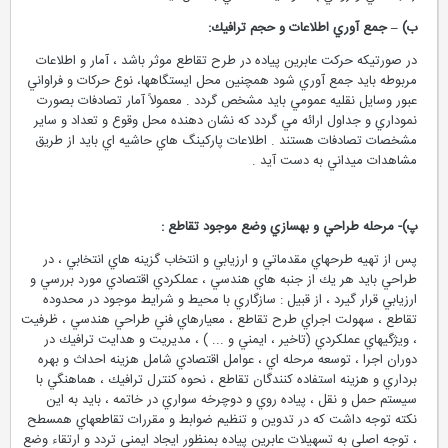
ب) – جمع آوري اطلاعات و حجم ترافيك:
در صورتيكه حركت عابرين پياده در طرح تقاطع موثر باشد ، آمار و اطلاعات
مربوطه بايد جمع آوري شود همچنين محل ايستگاهها، نوع حركات و فراواني
عبور وسايل نقليه عمومي بايد مشخص گردد . معمولاً آمار تصادفات بصورت
نموداري و جداول ارائه مي گردد كه نشان دهنده محل وقوع و تعداد و ساير
مشخصات تصادفات هستند . اطلاعات پاركينگ هاي حاشيه اي بايد از طريق
مشاهدات ميداني به دست آيد .
پ)- مرحله طراحي و بهسازي وضع موجود تقاطع :
پس از تهيه طرحهاي مقدماتي و ارزيابي و انتخاب گزينه هاي انتخابي ، در
طراحي بايد هر يك از جنبه هاي هندسي ، عملكردي اقتصادي مورد بررسي و
ارزيابي قرار گيرد ، از قبيل : سازگاري با محيط و شرايط موجود در محدوده
تقاطع ، سهولت اجراي طرح تقاطع ، معيارهاي فني طراحي هندسي ، ظرفيت
، ويژگيهاي عملكردي (تاخير ، ايمني و ... ) ، مديريت و هدايت ترافيك در
دوران اجرا ، توسعه مرحله اي ، عوامل اقتصادي شامل هزينه احداث و بهره
برداري و هزينه استفاده كنندگان تقاطع ، نحوه كنترل ترافيك ، هماهنگي با
سيستم حمل و نقل ، پياده روي و دوچرخه سواري در خاتمه ، بايد به اين
نكته توجه داشت كه در تدوين و تنظيم ضوابط و مقررات تقاطعهاي همسطح
، توجه اصلي به تسهيلات عابرين پياده بمنظور ايجاد ايمني تردد و ارتقاء وضع