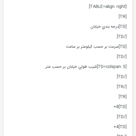
[TABLE=align: right]
[TR]
[TD]درجه بندي خيابان
[/TD]
[TD]سرعت بر حسب كيلومتر بر ساعت
[/TD]
[TD=colspan: 5]شيب طولي خيابان بر حسب متر
[/TD]
[/TR]
[TR]
[TD]8+
[/TD]
[TD]4+