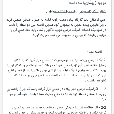
موجود ( بهسازي) شده است .
1-زاويه گذرگاه عرضي پياده ، با امتداد خيابان :
حتي الامكان بايد گذرگاه پياده تحت زاويه قائمه به جدول خيابان متصل گردد
، زيرا عابرين پياده تمايل به پيمودن كوتاهترين فاصله بين دو نقطه را دارند .
در صورتيكه احداث گذرگاه عرضي مورب ناگزير باشد ، بايد خط كشي آن با
موارد بازتابنده كه بينايي را تحريك مي كنند صورت گيرند .
1-
فاصله ديد :
-گذرگاه عرضي پياده بايد از نظر موقعيت در محلي قرار گيرد كه رانندگان
وسايل نقليه كه به آن نزديك مي شوند قادر باشند بطور واضح و آشكار آن را
رويت كنند . همچنين گذرگاه نبايد بعد از تاج قوس قائم يا بعد از قوس افقي
قرار گيرد ، زيرا در اين حالت ، راننده فاصله ديد كافي براي رويت گذرگاه
نخواهد داشت .
1-2 - اگرگذرگاه عرضي عابر پياده در محلي قرار گرفته باشد كه چراغ راهنمايي
وجود نداشته و فاصله ديد به اندازه كافي رعايت نشده باشد ، بايد آنرا جابجا
كرد .
2-2 - اگر چنانچه شرايط فيزيكي محل ، موقعيت جديد مناسب و ايمني را
فراهم نكند و يا فاطله جابجايي موقعيت قديم و جديد بيش از حد باشد،بايد از