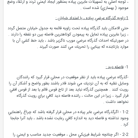
، توجه اصلي به تسهيلات عابرين پياده بمنظور ايجاد ايمني تردد و ارتقاء وضع
موجود ( بهسازي) شده است .
1-زاويه گذرگاه عرضي پياده ، با امتداد خيابان :
حتي الامكان بايد گذرگاه پياده تحت زاويه قائمه به جدول خيابان متصل گردد
، زيرا عابرين پياده تمايل به پيمودن كوتاهترين فاصله بين دو نقطه را دارند .
در صورتيكه احداث گذرگاه عرضي مورب ناگزير باشد ، بايد خط كشي آن با
موارد بازتابنده كه بينايي را تحريك مي كنند صورت گيرند .
1-
فاصله ديد :
-گذرگاه عرضي پياده بايد از نظر موقعيت در محلي قرار گيرد كه رانندگان
وسايل نقليه كه به آن نزديك مي شوند قادر باشند بطور واضح و آشكار آن را
رويت كنند . همچنين گذرگاه نبايد بعد از تاج قوس قائم يا بعد از قوس افقي
قرار گيرد ، زيرا در اين حالت ، راننده فاصله ديد كافي براي رويت گذرگاه
نخواهد داشت .
1-2 - اگرگذرگاه عرضي عابر پياده در محلي قرار گرفته باشد كه چراغ راهنمايي
وجود نداشته و فاصله ديد به اندازه كافي رعايت نشده باشد ، بايد آنرا جابجا
كرد .
2-2 - اگر چنانچه شرايط فيزيكي محل ، موقعيت جديد مناسب و ايمني را