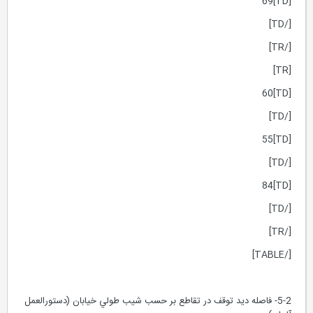
[TD]69
[/TD]
[/TR]
[TR]
[TD]60
[/TD]
[TD]55
[/TD]
[TD]84
[/TD]
[/TR]
[/TABLE]
5-2- فاصله ديد توقف در تقاطع بر حسب شيب طولي خيابان (دستورالعمل