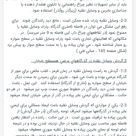
بايد از ساير تسهيلات نظير چراغ راهنمايي يا تابلوي هشدار دهنده يا
جداسازي عابرين و وسايل نقليه (زيرگذر روگذر) استفاده نمود .
2-3- وسايل نقليه پارك شده ممكن است ، مانع ديد رانندگان شوند . براي
رفع اين مشكل مي توان در فاصله 6متري گذرگاه ،پارك وسايل نقليه را
ممنوع نمود (در تقاطعهاي چراغ دار، اين فاصله به 9 متر ميرسد) . در
مكانهايي كه فعاليتهاي تجاري باعث شود پارك وسايل نقليه در سطح سواره
رو مجاز شناخته شود ، مي توان پياده رو را به سمت سطح سوار رو پيش برد
(شكل صفحه 145 ، مباني فني )
3-گردش وسايل نقليه در گذرگاههاي عرضي همسطح خيابان :
1-3- گردش به راست وسايل نقليه در زمان قرمز ، اغلب مانعي براي عبور از
گذرگاه عرضي بوده و باعث مي شود ، عابرين براي رسيدن به سمت ديگر
خيابان از سطح سواره رو (خارج از گذرگاه) استفاده كنند . اين عمل ، باعث
محدود شدن ديد رانندگان در خطوط عبوري سمت چپ نيز ميشود . در هر دو
حالت ، مشكلاتي براي ايمني عابر پياده در گذر از عرض خيابان ايجاد ميشود .
2-3- يكي از مواردي كه گردش وسايل نقليه باعث ايجاد مسائلي براي ايمني
عابر پياده در گذرگاهها ميشود انحراف توجه رانندگان (در حال گردش) از
عابرين پياده به ترافيك عبوري است . در اين حالت ، راننده در انتظار يافتن
فاصله عبور مناسب بين وسايل نقليه در حال نزديك شدن بوده و در نتيجه
تمام توجه او بجاي عابرين پياده به وسايل نقليه عبوري معطوف ميشود .
ممنوع كردن گردش به راست در زمان قرمز و فراهم نمودن فاز مخصوص