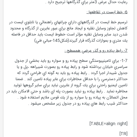
رعايت حدال عرض 3متر براي گذرگاهها ترجيح دارد .
6- خط ايست در تقاطعها :
ترسيم خط ايست در گذرگاههاي داراي چراغهاي راهنمائي يا تابلوي ايست در
كاهش تجاوز وسايل نقليه و ايجاد مانع براي عبور عابرين از گذرگاه و محدود
شدن ديد ساير وسايل نقليه مؤثر است خطوط ايست بايد حداقل در فاصله
يك متري و بموازات گذرگاه قرار گيرند(شكل145-مباني فني)
7- رابط پياده رو و گذر عرضي همسطح :
1-7- براي تامينپيوستگي سطح پياده رو و سواره رو بايد بخشي از جدول
سراسري خيابان برداشته شود و رابط پياده رو بصورت شبيراهه ،پل و يا
جدول شيبدار اجرا گردد . رابط پياده رو بايد به گونه اي طراحي گردد كه
حداكثر دسترسي را با حداقل مخاطرات براي عابر پياده تامين كند . ضمنا
تامين ايمنيو راحتي براي يك گروه از عابرين نبايد براي ساير گروهها توليد
مخاطره نمايد . رابط پياده رو نبايد بصورت پله اي باشد و حتي الامكان بايد در
محل اتصالآن به پياده رو يا سواره رو از يك قوس ملايم استفاده شود .
حداكثر شيب رابط هاي پياده رو در جدول زير مشخص ميشود .
[TABLE=align: right]
[TR]