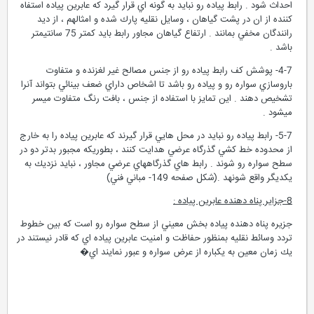
احداث شود . رابط پياده رو نبايد به گونه اي قرار گيرد كه عابرين پياده استفاه
كننده از ان در پشت گياهان ، وسايل نقليه پارك شده و امثالهم ، از ديد
رانندگان مخفي بمانند . ارتفاع گياهان مجاور رابط بايد كمتر 75 سانتيمتر
باشد .
4-7- پوشش كف رابط پياده رو از جنس مصالح غير لغزنده و متفاوت
باروسازي سواره رو و پياده رو باشد تا اشخاص داراي ضعف بينائي بتواند آنرا
تشخيص دهند . اين تمايز با استفاده از جنس ، بافت رنگ متفاوت ميسر
ميشود .
5-7- رابط پياده رو نبايد در محل هايي قرار گيرند كه عابرين پياده را به خارج
از محدوده خط كشي گذرگاه عرضي هدايت كنند ، بطوريكه مجبور بدتر دو در
سطح سواره رو شوند . رابط هاي گذرگاههاي عرضي مجاور ، نبايد نزديك به
يكديگر واقع شونهد .(شكل صفحه 149- مباني فني)
8-جزاير پناه دهنده عابرين پياده :
جزيره پناه دهنده پياده بخش معيني از سطح سواره رو است كه بين خطوط
تردد وسائط نقليه بمنظور حفاظت و امنيت عابرين پياده اي كه قادر نيستند در
يك زمان معين به يكباره از عرض سواره و عبور نمايند اي�