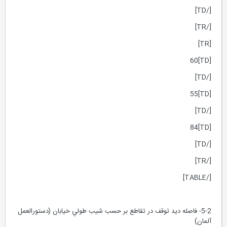
[/TD]
[/TR]
[TR]
[TD]60
[/TD]
[TD]55
[/TD]
[TD]84
[/TD]
[/TR]
[/TABLE]
5-2- فاصله ديد توقف در تقاطع بر حسب شيب طولي خيابان (دستورالعمل
آلمان)