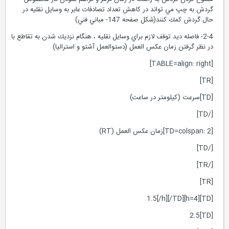
گردش به چپ مي تواند در كاهش تعداد تصادفات عابر به وسايل نقليه در
حال گردش كمك كنند(شكل صفحه 147- مباني فني)
2-4- فاصله ديد توقف لازم براي وسايل نقليه ، هنگام نزديك شدن به تقاطع با
در نظر گرفتن زمان عكس العمل (دستوالعمل آشتو و استراليا)
[TABLE=align: right]
[TR]
[TD]سرعت (كيلومتر در ساعت)
[/TD]
[TD=colspan: 2]زمان عكس العمل (RT)
[/TD]
[/TR]
[TR]
[TD][h=4]1.5[/h][/TD]
[TD]2.5