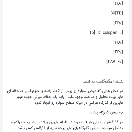
[/TD]
[TD]30
[/TD]
[TD=colspan: 5]15
[/TD]
[/TR]
[/TABLE]
4- طول گذرگاه عابر پياده :
در محل هايي كه عرض سواره رو بيش از 2متر باشد يا حجم قابل ملاحظه اي
عابر پياده معلول و سالمند وجود دارد ، بايد يك حفاظ مياني جهت عبور
عابرين از گذرگاه عرضي در ميانه سطح سواره رو ايجاد نمود .
5- عرض گذرگاه پياده :
در گذرگاههاي خيلي باريك ، تردد دو طرفه عابرين پياده باعث ايجاد تراكم و
تداخل ميشود ، عرض گذرگاههاي عابر پياده نبايد از 8/1متر كمتر باشد ،