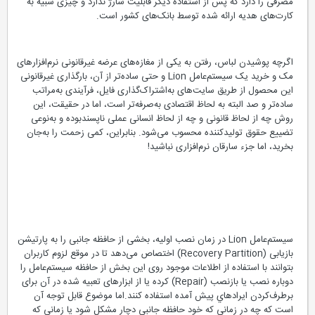
مصرفی را دارد که پس از استفاده دیگر قابليت شارژ ندارد و چیزی شبیه به
کارت‌های هدیه ارائه شده توسط بانک‌های کشور است.
اگرچه پوشیدن لباس، رفتن به یکی از مغازه‌های عرضه غیرقانونی نرم‌افزارهای
مک و خرید یک سیستم‌عامل Lion و حتی ساده‌تر از آن، بارگذاری غیرقانونی
این محصول از طریق سایت‌های به‌اشتراک‌گذاری فایل، فرآیندی به‌مراتب
ساده‌تر و صد البته به لحاظ اقتصادی به‌صرفه‌تر است، اما در حقيقت، این
روش چه از لحاظ قانونی و چه از ‌لحاظ انسانی عملی ناپسند‌بوده و به‌نوعی
تضییع حقوق تولید‌کننده محسوب می‌شود. بنابراین، کمی زحمت را به‌جان
بخرید، اما جزء سارقان نرم‌افزاری نباشید!
ساخت دیسک بازیابی سیستم‌عامل Lion
سیستم‌عامل Lion در زمان نصب اولیه، بخشی از حافظه جانبی را به پارتیشن
بازیابی (Recovery Partition) اختصاص می‌دهد تا در موقع لزوم کاربران
بتوانند با استفاده از اطلاعات موجود روی این بخش از حافظه سیستم‌عامل را
دوباره نصب یا بازنصب (Repair) کرده یا از ابزارهای تعبیه شده در آن برای
برطرف‌کردن ایرادهاي پیش آمده استفاده کنند.اما موضوع قابل توجه آن
است که چه در زمانی که خود حافظه جانبي دچار مشکل شود یا زماني كه