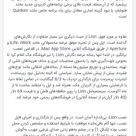
برشمرد که از آن‌‌جمله، قیمت بالای برخی برنامه‌های کاربردی جدید مانند
فتوشاپ یا نبود گزینه تجاری معادل برای يك برنامه خاص مانند Quicken
است.
علاوه بر مورد فوق، Lion از حیث دیگری نیز بسیار متفاوت از نگارش‌های
گذشته است. اپل پس از تجربه موفق عرضه محصولاتی مانند iLife، iWork و
Aperture از طریق فروشگاه آنلاين Mac App Store، در اقدامی تعجب
برانگیز، در ابتدا تنها رسانه عرضه نگارش Lion را نیز فروشگاه مک اعلام کرد تا
به‌نوعی جهت‌گیری خود را به‌سوی محاسبات ابری و حذف هزینه‌های ناشی از
تهیه، بسته‌بندی و توزیع میلیون‌ها نسخه از رسانه‌های انتقالی مانند لوح‌های
فشرده، بیش از پیش نمایان سازد. سیاستی که البته به‌دلیل نبود زیرساخت
اینترنت پرسرعت برای بارگذاری نزدیک به 8/3 گیگابایت در تمامی نقاط دنیا،
با نارضایتی بسیاری از کاربران مک، همراه شد و اپل را متقاعد ساخت تا از
ماه آگوست، سیستم‌عامل Lion را روی حافظه‌های فلش و با قیمت 69 دلار
(40 دلار گران‌تر از نسخه آنلاین) در فروشگاه‌های رسمی خود عرضه کند.
نصب Lion، بی‌اندازه آسان است. در واقع پس از بارگذاری و اجرای فایل
نصب، تنها گام باقی‌مانده موافقت با شرایط استفاده و مشخص کردن محل
نصب بوده (شكل 1) و در چشم به‌هم زدنی صدای غرشی مهیب به‌گوش
خواهد رسید! اما اگر از کاربران حرفه‌ای یا اندکی کنجکاو سیستم‌های