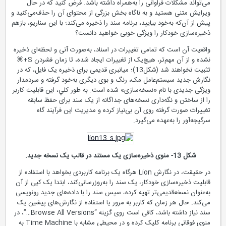
می‌تواند مشکلات فراوانی را به‌همراه داشته باشد. فرض کنید که در حال
ویرایش متنی هستید و به ناگاه بخش بزرگی از محتوای آن را حذف‌می‌کنید و
پیش از آن‌که به‌خود بیایید، برنامه سند را ذخیره می‌کند؛ با این سناریو، بازهم
ذخیره‌سازی خودکار را ویژگی خوبی خواهید دانست؟
واقعیت آن است که تمامی تغییرات در اسناد، به‌صورت آنی و لحظه‌ای ذخیره
نشده و از آن مهم‌تر، هیچ‌یک از تغییرات ایجاد شده، تا زمان فشردن S+⌘
تثبیت نخواهند شد (شكل‌13)؛ میانبری قدیمی برای ذخیره یک فایل، که در
نگارش جدید سیستم‌عامل مک، رنگ و بوی دیگری به‌خود گرفته و سردمدار
ویژگی جدیدی با نام «نسخه‌سازی» شده است. به طور كلي، این قابلیت کاربر
را از ساختن و نگه‌داری نسخه‌های جداگانه از یک سند برای حفظ سابقه
تغییرات صورت‌ گرفته روی آن بی‌نیاز كرده و مدیریت این فرآیند گاه
سرگیجه‌آور را به‌عهده می‌گیرد.
شكل 13- منوی ذخیره‌سازی یک مستند در قالب یک نسخه جدید.
در حقیقت، در نگارش Lion هرگاه یک برنامه کاربردی بخواهد با استفاده از
قابلیت ذخیره‌سازی خودکار، یک سند را به‌روزرسانی‌کند، ابتدا یک کپی از آن
به‌عنوان نسخه‌قدیمی‌تر تهیه کرده، سپس سند را با داده‌های جدید رونویسی
می‌کند. حال هر زمان که کاربر به مرور یا استفاده از نگارش‌های پیشین یک
سند نياز داشته باشد، کافی است روی گزینه “Browse All Versions…”، در
منوی فوقانی برنامه کلیک کرده و در محیطی مشابه با Time Machine به