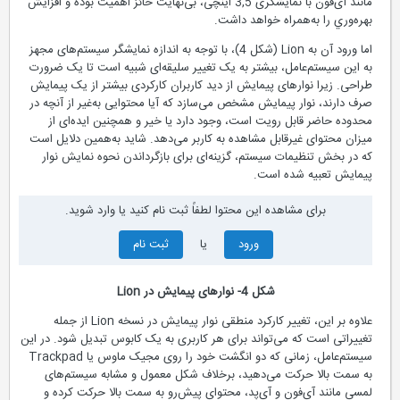
مانند آی‌فون با نمایشگری 3,5 اینچی، بی‌نهایت حائز اهمیت بوده و افزایش
بهره‌وري را به‌همراه خواهد داشت.
اما ورود آن به Lion (شكل 4)، با توجه به اندازه نمایشگر سیستم‌های مجهز
به این سیستم‌عامل، بیشتر به یک تغییر سلیقه‌ای شبيه است تا یک ضرورت
طراحی. زیرا نوارهای پیمایش از دید کاربران کارکردی بیشتر از یک پیمایش
صرف دارند،‌ نوار پیمایش مشخص می‌سازد که آیا محتوایی به‌غیر از آنچه در
محدوده حاضر قابل رویت است، وجود دارد يا خير و همچنين ایده‌ای از
میزان محتوای غیرقابل مشاهده به کاربر می‌دهد. شاید به‌همین دلایل است
که در بخش تنظیمات سیستم، گزینه‌ای برای بازگرداندن نحوه نمایش نوار
پیمایش تعبیه شده است.
برای مشاهده این محتوا لطفاً ثبت نام کنید یا وارد شوید.
ورود
یا
ثبت نام
شكل 4- نوارهای پیمایش در Lion
علاوه بر این، تغییر کارکرد منطقی نوار پیمایش در نسخه Lion از جمله
تغییراتی است که می‌تواند برای هر کاربری به یک کابوس تبدیل شود. در اين
سيستم‌عامل، زمانی که دو انگشت خود را روی مجیک ماوس یا Trackpad
به سمت بالا حرکت می‌دهید، برخلاف شکل معمول و مشابه سیستم‌های
لمسی مانند آی‌فون و آی‌پد، محتوای پیش‌رو به سمت بالا حرکت کرده و