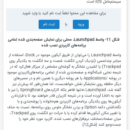
سیستم‌عامل iOS است.
برای مشاهده این محتوا لطفاً ثبت نام کنید یا وارد شوید.
ورود
یا
ثبت نام
شكل 11- واسط Launchpad، محلی برای نمایش صفحه‌بندی شده تمامی
برنامه‌های کاربردی نصب شده
واسط Launchpad را می‌توان از طریق آیکون موجود در Dock، استفاده از
میانبر چند‌لمسی (نزدیک کردن انگشت شصت و سه انگشت به یکدیگر روی
Trackpad) یا کشیدن نشانگر به گوشه‌ای مشخص از میزکار فعال‌کرد که در
نتیجه نمایی شبکه‌گونه و صفحه‌بندی شده از تمامی برنامه‌های‌کاربردی موجود
در پوشه /Applications یا هر پوشه دیگری با همین نام و در مسیرهای
دیگر حافظه روی نمایشگر نقش خواهد‌بست، اما همان‌طور که پیش‌تر نیز
گفته شد، Launchpad‌ نه‌تنها ظاهر بلكه کارکردهای SpringBoard را نیز با
خود به Lion آورده است و در نتیجه کاربران قادر خواهند بود تا با قراردادن
آیکون‌ها روی یکدیگر، برنامه‌های کاربردی هم‌خانواده را پوشه‌بندی و با
نگه‌داشتن دکمه Option و بردن نشانگر ماوس روی برنامه‌ها، نسبت به حذف
یا تغییر مکان آیکون‌ها اقدام کرده یا با حرکت دو انگشت روی Trackpad،
میان صفحات‌مختلف نرم‌افزارهای نصب شده، ‌کاربرد مورد نظر خود را
جست‌وجو کنند (شكل‌12).