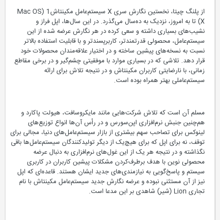
از پلنگ چیتا، نخستين نگارش سری X سیستم‌عامل مکینتاش1 (Mac OS
X) تا به ‌امروز، نزدیک به ده‌سال می‌گذرد. در این سال‌ها، اپل فراز و
نشیب‌های بسیاری داشته و سعی کرده در هر نگارش عرضه شده از این
سیستم‌عامل، محصولی قدرتمندتر، کاربرپسندتر و با قابلیت استفاده بالاتر
نسبت به نسخه‌های پیشین ساخته و در اختیار علاقه‌مندان محصولات خود
قرار دهد. تلاشی که در بسیاری موارد با موفقیتی چشم‌گیر و در برخی مقاطع
زمانی، با نارضایتی کاربران مکینتاش و در نتیجه تلاش برای ارائه
سیستم‌عاملی بهتر همراه بوده است.
مسلم آن است که تلاش شرکت‌هایی مانند مایکروسافت، هیولت پاکارد و
هم‌چنین جنبش نرم‌افزاری اپن‌سورس و در رأس آن‌ها انواع توزیع‌های
لینوکس برای تصاحب سهم بیشتری از بازار سیستم‌عامل‌های دنیا، مجالی برای
توقف، نه برای اپل که برای هیچ‌یک از دیگر تولیدکنندگان سیستم‌‌عامل‌ها باقی
نگذاشته و در نتیجه هر یک از این غول‌های نرم‌افزاری به دنبال عرضه
محصولی نوین با هدف برطرف‌كردن مشکلات پیشین کاربران در کاربری
سیستم و پاسخ‌گویی به نیازمندی‌های جدید ایشان هستند. قاعده‌ای که اپل
نیز از آن مستثنی نبوده و عرضه نگارش جدید سیستم‌عامل مکینتاش با نام
تجاری Lion (شیر) شاهدی بر این مدعا است.