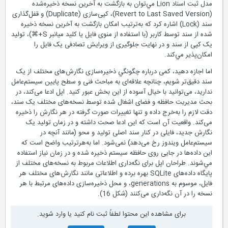
مدل ثبت اسناد Lion مي‌توان به بازگشت به آخرین نسخه ذخیره‌شده
(Revert to Last Saved Version)، کپی‌سازی (Duplicate) و قفل‌گذاری
سند (Lock) اشاره كرد که به‌ترتیب امکان بازگشت به آخرین نسخه‌ ذخیره
شده از سند توسط کاربر (با استفاده از منوی فایل يا کلید میانبر S+⌘)، تولید
یک کپی از سند و در نهایت جلوگیری از ویرایش تصادفی یک فایل را
امكان‌پذير مي‌كند.
اما اجازه دهید، کمی درباره چگونگي ذخیره‌سازی نگارش‌های مختلف از یک
سند دقیق‌تر شویم، چنانچه علاقه‌ای به مباحث فنی و سطح پایین سیستم‌عامل
ندارید، می‌توانید با خیال آسوده از این بخش عبور کنید. اپل ادعا می‌کند، در
بحث مدیریت حافظه و فضای اشغال شده توسط نسخه‌های مختلف یک سند،
دقت لازم را به‌خرج داده و تنها تغییرات صورت گرفته در هر نگارش را ذخیره
می‌کند. واقعیت آن است که این ادعا صحت داشته و در زمان تولید یک
نگارش جدید، فایلی در کنار سند اصلی تولید و محو (مانند آنچه در
سیستم‌عامل ویندوز رخ می‌دهد) نمی‌شود. اما به‌هرترتیب واضح است که
این داده‌ها در جایی روی حافظه سیستم ذخیره شده و در زمان نیاز استفاده
مي‌شوند. طراحان اپل برای نگه‌داری اطلاعات مربوط به نسخه‌های مختلف از
پایگاه داده‌های SQLite بهره برده و اطلاعاتی مانند نگارش‌های مختلف هر
فایل، موسوم به generations، و محل ذخیره‌سازی داده‌های مرتبط با هر
نسخه را در آن نگه‌داری می‌کنند (شكل 16).
برای مشاهده این محتوا لطفاً ثبت نام کنید یا وارد شوید.