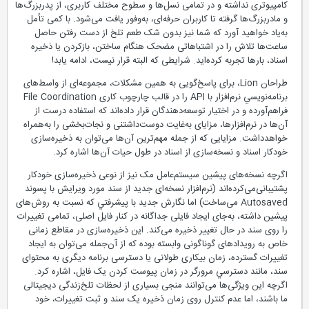
کامپیوتری نداشته و در تمامی نسل‌ها و سطوح مختلف کاربری، از پدربزرگ‌ها
و مادربزرگ‌ها گرفته تا کاربران حرفه‌ای، به‌وفور یافت می‌شود. با کمی تأمل
به‌یاد خواهید آورد كه شما نیز بدون شک طعم تلخ از دست رفتن حاصل
ساعت‌ها تلاش را در اشتباهاتی مضحک هنگام ساختن، بازکردن یا ذخیره
اسناد، بارها تجربه کرده‌اید. شرایطی که البته قرار نیست، ادامه یابد!
طراحان Lion، برای پاسخ‌گویی به همین مشکلات، مجموعه‌ای از واسط‌های
برنامه‌نويسي نرم‌افزار با API را در قالب چارچوب کاری File Coordination
فراهم‌آورده‌ و در اختیار توسعه‌دهندگان قرار داده‌اند که استفاده درست از
آن‌ها در نرم‌افزارها، مزایای به‌غایت دوست‌داشتنی و نجات‌بخشی را به‌همراه
خواهد‌داشت. مزایایی که از جمله مهم‌ترین آن‌ها می‌توان به ذخیره‌سازی
خودکار اسناد و نسخه‌سازی از اسناد در طول حیات آن‌ها اشاره کرد.
اگرچه نسخه‌های پیشین سیستم‌عامل مک نیز از نوعی ذخیره‌سازی خودکار
پشتیبانی‌می‌کرده‌اند (نرم‌افزار نسخه‌ای جدید از سند مورد ویرایش با پسوند
Autosaved می‌ساخت) اما نگارش جدید با پیشرفتي كه نسبت به روش‌های
پیشین داشته، به‌جای ایجاد فایلی جداگانه در کنار فایل اصلی، تمامی تغییرات
را روی سند در حال تغییر ذخیره می‌کند. این ذخیره‌سازی در مقاطع زمانی
خاص به رویدادهای گوناگونی وابسته بوده که از آن‌جمله می‌توان به ایجاد
تغییرات گسترده، زمان بیکاری طولانی یا دسترسی برنامه دیگری به محتوای
سند، مانند دسترسي مرورگر در زمان پیوست کردن یک فایل، اشاره کرد.
اگرچه این ویژگی‌ها می‌توانند منجی بسیاری از لحظات تلخ‌زندگی دیجیتالی
ما باشند، اما عدم کنترل روی زمان ذخیره یک سند و ثبت تغییرات، خود