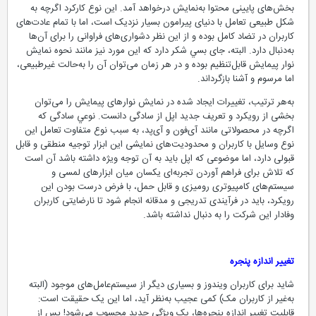
بخش‌های پایینی محتوا به‌نمایش درخواهد آمد. این نوع کارکرد اگرچه به
شکل طبیعی تعامل با دنیای پیرامون بسیار نزدیک است، اما با تمام عادت‌های
کاربران در تضاد کامل بوده و از این نظر دشواری‌های فراوانی را برای آن‌ها
به‌دنبال دارد. البته، جای بسي شکر دارد که این مورد نیز مانند نحوه نمایش
نوار پیمایش قابل‌تنظیم بوده و در هر زمان می‌توان آن را به‌حالت غیرطبیعی،
اما مرسوم و آشنا بازگرداند.
به‌هر ترتیب، تغییرات ایجاد شده در نمایش نوارهای پیمایش را می‌توان
بخشی از رویکرد و تعریف جدید اپل از سادگی دانست. نوعي سادگی که
اگرچه در محصولاتی مانند آی‌فون و آی‌پد، به سبب نوع متفاوت تعامل این
نوع وسایل با کاربران و محدودیت‌های نمایشی این ابزار توجیه منطقی و قابل
قبولی دارد، اما موضوعی که اپل باید به‌ آن توجه ویژه داشته باشد آن است
که تلاش برای فراهم آوردن تجربه‌ای یکسان میان ابزارهای لمسی و
سیستم‌های کامپیوتری رومیزی و قابل حمل، با فرض درست بودن این
رویکرد، باید در فرآیندی تدریجی و مدقانه انجام شود تا نارضایتی کاربران
وفادار این شرکت را به‌ دنبال نداشته باشد.
تغییر اندازه پنجره
شاید برای کاربران ویندوز و بسیاری دیگر از سیستم‌عامل‌های موجود (البته
به‌غیر از کاربران مک) کمی عجیب به‌نظر آید، اما این یک حقیقت است:
قابلیت تغییر اندازه پنجره‌ها، یک ویژگی جدید محسوب مي‌شود! پس از