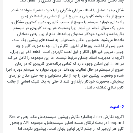
چند بخش محدود شده و به این ترتیب، فضای کمتری را اشغال کند.
شکل جدید تعامل با اسناد، مزایای شگرفی را با خود به‌همراه خواهد‌داشت.
خروج از یک برنامه کاربردی يا خروج كلي از تمامی برنامه‌ها در زمان
راه‌اندازی دوباره سیستم يا خروج از حساب کاربری، بدون کمترین مشکل و
حتی یک سؤال انجام مي‌شود. زيرا وضعیت هر برنامه کاربردی در سیستم
باقی‌مانده و ذخیره خودکار محتوای برنامه‌ها، مانع از بین رفتن تصادفی
داده‌ها مي‌شود. همچنين امکان دست‌یابی به نسخه‌های پیشین یک سند،
حتی پس از گذشت روزها از آخرین نگارش آن، چه به‌صورت کلی و چه
جزئی، مزیتی غیر قابل انکار و فوق‌العاده کاربردی است. قطعه آخر این پازل،
اگرچه با مدیریت اسناد چندان مرتبط نیست، اما این مجموعه را کامل می‌کند.
در Lion، این امکان وجود دارد که تمامی برنامه‌های کاربردی كه در زمان
خروج از سیستم در حال فعالیت بوده‌اند، در ورود دوباره به سیستم دوباره اجرا
شده و وضعیت پیشین خود را چه از نظر محتوایی و چه حتی مکان نوارهای
پیمایش، به‌صورت خودکار بارگذاری کنند تا حتی به یک کلیک اضافي از جانب
کاربر نيازي نداشته باشند.
2- امنیت
اگرچه نگارش Lion، به‌اندازه نگارش پیشین سیستم‌عامل مک، یعنی Snow
Leopard در بحث ارتقای هسته اصلی سیستم‌عامل، مجموعه API و به‌طور
کلی هر آن‌چیز که از چشم کاربر نهایی پنهان است، پیشروی نکرده، اما