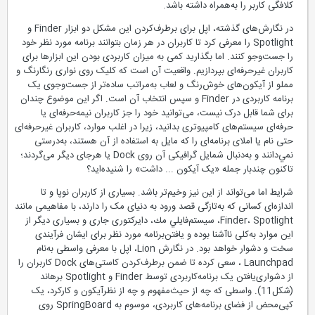
کلافگی کاربر را به‌همراه داشته باشد.
در نگارش‌های گذشته، اپل برای برطرف‌كردن این مشکل دو ابزار Finder و
Spotlight را معرفی کرد تا کاربران در هر زمان بتوانند برنامه مورد نظر خود
را جست‌وجو کنند. اما بگذارید کمی به میزان کاربردی بودن این ابزارها برای
کاربران غیرحرفه‌ای بپردازیم. واقعیت آن است که کلیک روی نواری رنگارنگ و
مملو از آیکون‌های خوش‌رنگ و لعاب به‌مراتب ساده‌تر از جست‌وجوی یک
برنامه کاربردی در Finder و سپس انتخاب آن است. اگر این موضوع چندان
برای شما قابل درک نیست، می‌توانید خود را جز کاربران نیمه‌حرفه‌ای یا
حرفه‌ای سیستم‌های کامپیوتری بدانید، زیرا در اغلب موارد، کاربران غیرحرفه‌ای
حتی نام یا املای برنامه‌ای را که مایل به استفاده از آن هستند، به‌درستی
نمي‌دانند و به‌دنبال شمایل گرافیکی آن روی Dock یا هرجای دیگر می‌گردند؛
تا‌کنون چندبار جمله «یک آیکون ... داشت» را شنیده‌اید؟
شرایط اما می‌تواند از این نیز وخیم‌تر باشد. بسیاری از کاربران نوپا و تا
اندازه‌ای کسانی که به‌تازگی قصد ورود به دنیای مک را دارند، با مفاهیمی مانند
Finder، Spotlight، سیستم‌فايلي مك، دایرکتوری جاری و بسیاری دیگر از
این موارد به‌کلی نا‌آشنا بوده و یافتن‌برنامه مورد نظر برای ایشان فرآیندی
سخت و دشوار خواهد بود. در نگارش Lion، اپل با معرفی واسطی به‌نام
Launchpad ، سعی کرده تا ضمن برطرف‌کردن کاستی‌های Dock کاربران را
از دشواری‌‌یافتن یک برنامه‌کاربردی توسط Finder و Spotlight برهاند
(شكل‌11). واسطی که چه از حیث‌مفهوم و چه از نظرآيكون و کارکرد، یک
کپی‌محض از فضای برنامه‌های کاربردی، موسوم به SpringBoard روی