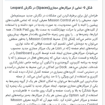
شكل 9- نمایی از میزکارهای مجازی(Spaces) در نگارش Leopard
طراحان اپل برای برطرف‌کردن این مشکلات در نگارش جدید سیستم‌عامل
خود، محیطی را با نام Mission Control معرفی کردند که تمامی قابلیت‌های
پیشین را البته با كمي محدوديت، به صورت يك‌جا در خود داشته و با استفاده
از كليدهاي ميانبر يا حركت چهارانگشت به سمت بالا روي Track Pad، همه
ابزارها، پنجره‌ها و... را روي پس زمينه خاكستري بافت‌دار معروف پيش‌روي
كاربر حاضر مي‌كند (شكل 10). محیط Mission Control را به‌طور منطقی
می‌توان به دوبخش اصلی تقسیم کرد: قسمت فوقانی که مانند نواری،
برنامه‌های تمام صفحه (که در Lion هر یک میزکار مجازی جدید محسوب
می‌شوند)، میزکارهای مجازی ایجاد شده توسط کاربر و Dashboard را در
بر‌گرفته و قسمت ديگر يا رديف مياني كه پنجره‌های فعال در سیستم را که با
توجه به برنامه کاربردی، گروه‌بندی و با آیکون آن برنامه خاص نشان‌گذاری
شده‌اند، نمايش مي‌دهد. Dock نيز كماكان در اين محيط به نمايش درآمده و
در دسترس است. کاربردهای بسیاری در صفحه کنترل تدارک دیده شده که
کاربری و استفاده از این ویژگی را تا حد زیادی آسان می‌کند. از جمله
جذاب‌ترین این قابلیت‌ها می‌توان به امکان انتقال هر یک از گروه پنجره‌ها به
یکی از میزکارهای مجازی موجود، ایجاد میزکار جدید با کشیدن یک پنجره (یا
صرفاً نشانگر) به بالا و راست صفحه و کلیک روی علامت + ظاهر‌شده و
استفاده از کلید Option برای بستن هر یک از میزکارها، به‌جز برنامه‌های تمام
صفحه و میزکار اصلی اشاره کرد. نکته مهم آن که اگرچه معرفی Mission
Control محدودیت‌هایی مانند از بين‌رفتن قابلیت جاگذاری شبکه‌ای