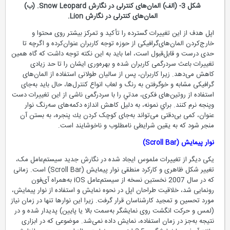
شكل 3- (الف) المان‌های کنترلی در نگارش Snow Leopard. (ب)
المان‌های کنترلی در نگارش Lion.
اپل هدف از این تغییرات گسترده را تأکید و تمرکز بیشتر روی محتوا و
خارج‌کردن المان‌های‌گرافیکی از حوزه توجه کاربران عنوان‌کرده و اگرچه تا
حدی درست و قابل‌قبول است، اما باید به‌ این نکته توجه داشت که گاه همین
تغییرات باعث سردرگمی کاربران شده و بهره‌وری ایشان را تا حد زیادی
کاهش می‌دهد. زيرا كاربران، پس از سالیان طولانی استفاده از المان‌های
گرافیکی مشابه و خو‌گرفتن به رنگ و لعاب انواع کنترل‌ها، حال باید به‌جای
استفاده از روتین‌های فکری، مدتي را با سردرگمی ناشی از این تغییرات دست
و‌پنجه نرم کنند. براي نمونه، به دليل کاهش اندازه دکمه‌های سه‌رنگ نوار
عنوان، کمی بی‌دقتی می‌تواند به‌جای کوچک کردن يك پنجره، به بستن آن
منجر شود که به يقين شرایطی نامطلوب و ناخوشایند است.
نوار پیمایش (Scroll Bar)
یکی دیگر از تغییرات ملموس ایجاد شده در نگارش جدید سیستم‌عامل مک،
تغییر شکل ظاهری و کارکرد منطقی نوار پیمایش (Scroll Bar) است. زمانی
که در سال 2007 نخستين نسخه از سیستم‌عامل iOS به‌همراه آی‌فون
رونمایی شد، خلاقیت طراحان اپل در نحوه نمایش و استفاده از نوار پیمایش،
مورد تحسین و تمجید کارشناسان قرار گرفت. زيرا این نوارها تنها در زمان نیاز
(لمس و حرکت انگشت روی نمایشگر به‌سمت بالا یا پایین) پدیدار شده و در
نتیجه به‌جز در زمان استفاده، نمایش داده نمی‌شد. موضوعی که در ابزاری