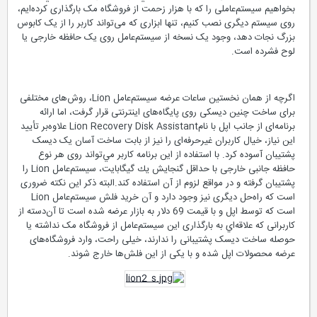
بخواهیم سیستم‌عاملی را که با هزار زحمت از فروشگاه مک بارگذاری کرده‌ایم،
روی سیستم دیگری نصب کنیم، تنها ابزاری که می‌تواند کاربر را از یک کابوس
بزرگ نجات دهد، وجود یک نسخه از سیستم‌عامل روی یک حافظه خارجی یا
لوح فشرده است.
اگرچه از همان نخستين ساعات عرضه سیستم‌عامل Lion، روش‌های مختلفی
برای ساخت چنین دیسکی روی پایگاه‌های اینترنتی قرار گرفت، اما ارائه
برنامه‌ای از جانب اپل با نامLion Recovery Disk Assistant علاوه‌بر تأیید
این نیاز، خیال کاربران غیرحرفه‌ای را نیز از بابت ساخت آسان یک دیسک
پشتیبان آسوده كرد. با استفاده از این برنامه کاربر مي‌تواند روی هر نوع
حافظه جانبی خارجی با حداقل گنجايش يك گیگابایت، سیستم‌عامل Lion را
پشتیبان گرفته و در مواقع لزوم از آن استفاده کند.البته ذکر این نکته ضروری
است که راه‌حل دیگری نیز وجود دارد و آن خرید فلش سیستم‌عامل Lion
است که توسط اپل و با قیمت 69 دلار به بازار عرضه شده است تا آن‌دسته از
کاربرانی که علاقه‌اي به بارگذاری این سیستم‌عامل از فروشگاه مک نداشته یا
حوصله ساخت دیسک پشتیبانی را ندارند، خیلی راحت، وارد فروشگاه‌های
عرضه محصولات اپل شده و با یکی از این فلش‌ها خارج شوند.