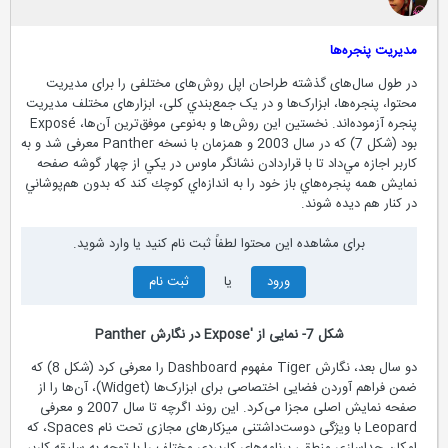
مدیریت پنجره‌ها
در طول سال‌های گذشته طراحان اپل روش‌های مختلفی را برای مدیریت
محتوا، پنجره‌ها، ابزارک‌‌ها و در یک جمع‌بندي کلی، ابزارهای مختلف مدیریت
پنجره آزموده‌اند. نخستين این روش‌ها و به‌نوعی موفق‌ترین آن‌ها، Exposé
بود (شكل 7) که در سال 2003 و همزمان با نسخه Panther معرفی شد و به
كاربر اجازه مي‌داد تا با قراردادن نشانگر ماوس در يكي از چهار گوشه صفحه
نمايش همه پنجره‌هاي باز خود را به اندازه‌اي كوچك كند كه بدون هم‌پوشاني
در كنار هم ديده شوند.
برای مشاهده این محتوا لطفاً ثبت نام کنید یا وارد شوید.
ورود
یا
ثبت نام
شكل 7- نمایی از 'Expose در نگارش Panther
دو سال بعد، نگارش Tiger مفهوم Dashboard را معرفی کرد (شكل 8) که
ضمن فراهم آوردن فضایی اختصاصی برای ابزارک‌ها (Widget)، آن‌ها را از
صفحه نمایش اصلی مجزا می‌كرد. این روند اگرچه تا سال 2007 و معرفی
Leopard با ویژگی دوست‌داشتنی میزکارهای مجازی تحت نام Spaces، که