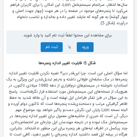
سال‌ها انتظار، سرانجام سيستم‌عامل Lion، این امکان را برای کاربران فراهم
می‌آورد تا پنجره‌های موجود در صفحه را در هر جهت (چهار جهت اصلی و
چهار گوشه) به هر گونه که مایلند تغییر داده و به‌اندازه و تناسب دلخواه
درآورند (شكل 5).
برای مشاهده این محتوا لطفاً ثبت نام کنید یا وارد شوید.
ورود
یا
ثبت نام
شكل 5- قابلیت تغییر اندازه پنجره‌ها
اما سؤال اصلی اين است: چرا این‌قدر دیر؟! تعبیه نكردن قابلیت تغییر اندازه
پنجره‌ها در مک سابقه‌ای طولانی داشته و به‌رغم تبدیل‌شدن این ویژگی به یک
استاندارد نانوشته در سیستم‌های نرم‌افزاری از دهه 1980 میلادی تا‌کنون، در
هیچ‌یک از نسخه‌های این سیستم‌عامل مورد استفاده قرار نگرفته‌است. پاسخ
به این سؤال در طرز تفکر طراحان اپل نهفته است و آن علاقه شدید به حفظ
ظاهر گرافیکی مرتب و دسته‌بندی‌شده پنجره‌ها است که تا‌کنون دوام آورده و
البته نسخه Lion پایان این نگرش دست‌و پاگیر خواهد بود.موضوع مهم
ديگر، آن است که خبری از حاشیه‌های معمول برای تغییر اندازه پنجره‌ها، در
سیستم‌عامل مک نبوده و در نتیجه مهندسان اپل چاره‌ای جز اختصاص‌دادن
چند پیکسل در اطراف لبه‌های هر پنجره برای این منظور نداشته‌اند. بنابراین،
هرگاه در بیشه اپل قصد داشتيد اندازه پنجره‌ای را تغيير دهيد، کافی است تا