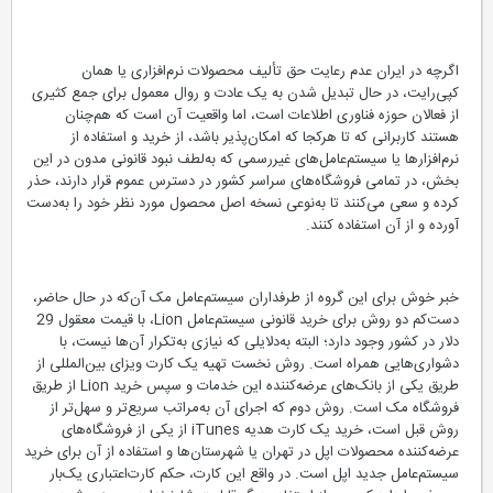
اگرچه در ایران عدم رعایت حق تألیف محصولات نرم‌افزاری یا همان
کپی‌رایت، در حال تبدیل شدن به یک عادت و روال معمول برای جمع کثیری
از فعالان حوزه فناوری اطلاعات است، اما واقعیت آن است که هم‌چنان
هستند کاربرانی که تا هرکجا که امکان‌پذیر باشد، از خرید و استفاده از
نرم‌افزارها یا سیستم‌‌عامل‌های غیررسمی که به‌لطف نبود قانونی مدون در این
بخش، در تمامی فروشگاه‌های سراسر کشور در دسترس عموم قرار دارند، حذر
کرده و سعی می‌کنند تا به‌نوعی نسخه اصل محصول مورد نظر خود را به‌دست
آورده و از آن استفاده کنند.
خبر خوش برای این گروه از طرفداران سیستم‌عامل مک آن‌که در حال حاضر،
دست‌كم دو روش برای خرید قانونی سیستم‌عامل Lion، با قیمت معقول 29
دلار در کشور وجود دارد؛ البته به‌دلایلی که نیازی به‌تکرار آن‌ها نیست، با
دشواری‌هایی همراه است. روش نخست تهیه یک کارت ویزای بین‌المللی از
طریق یکی از بانک‌های عرضه‌کننده این خدمات و سپس خرید Lion از طریق
فروشگاه مک است. روش دوم که اجرای آن به‌مراتب سریع‌تر و سهل‌تر از
روش قبل است، خرید یک کارت هدیه iTunes از یکی از فروشگاه‌های
عرضه‌کننده محصولات اپل در تهران یا شهرستان‌ها و استفاده از آن برای خرید
سیستم‌عامل جدید اپل است. در واقع این کارت، حکم کارت‌اعتباری یک‌بار