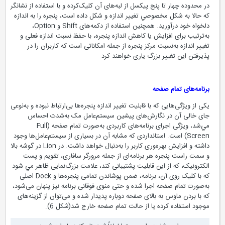
در محدوده چهار تا پنج پیکسل از لبه‌های آن کلیک‌کرده و با استفاده از نشانگر
که حالا به شکل مخصوصي تغییر اندازه و شکل داده است، پنجره را به اندازه
دلخواه خود درآورید. همچنین استفاده از دکمه‌های Shift و Option،
به‌ترتیب برای افزایش یا کاهش اندازه پنجره، با حفظ نسبت اندازه فعلی و
تغییر اندازه به‌نسبت مرکز پنجره از جمله امکاناتی است که کاربران را در
پذیرفتن این تغییر بزرگ یاری خواهند کرد.
برنامه‌های تمام صفحه
یکی از ویژگی‌هایی که با قابلیت تغییر اندازه پنجره‌ها بی‌ارتباط نبوده و به‌نوعی
جای خالی آن در نگارش‌های پیشین سیستم‌عامل مک به‌شدت احساس
مي‌شد، ویژگی اجرای برنامه‌های کاربردی به‌صورت تمام صفحه (Full
Screen) است. استانداردی که مشابه آن در بسیاری از سیستم‌عامل‌ها وجود
داشته و افزایش بهره‌وری کاربر را به‌دنبال خواهد داشت. در Lion در گوشه بالا
و سمت راست پنجره هر برنامه‌ای از جمله مرورگر سافاری، تقویم و پست
الکترونیک، که از این قابلیت پشتیبانی کند، علامت بزرگ‌نمایی ظاهر مي شود
که با کلیک روی آن، برنامه، ضمن پوشاندن تمامی پنجره‌ها و Dock اصلی
به‌صورت تمام صفحه اجرا شده و حتی منوی فوقانی برنامه نیز پنهان می‌شود،
که با بردن ماوس به بالای صفحه دوباره پدیدار شده و می‌توان از گزینه‌های
موجود استفاده کرده یا از حالت تمام صفحه خارج شد(شكل 6).