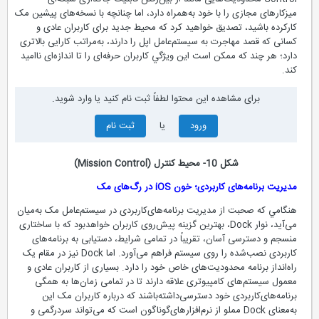
میزکارهای مجازی را با خود به‌همراه دارد، اما چنانچه با نسخه‌های پیشین مک
کار‌کرده باشید، تصدیق خواهید کرد که محیط جدید برای کاربران عادی و
کسانی که قصد مهاجرت به سیستم‌عامل اپل را دارند، به‌مراتب کارایی بالاتری
دارد؛ هر چند كه ممكن است اين ويژگي کاربران حرفه‌ای را تا اندازه‌ای نا‌امید
كند.
برای مشاهده این محتوا لطفاً ثبت نام کنید یا وارد شوید.
ورود
یا
ثبت نام
شكل 10- محیط کنترل (Mission Control)
مدیریت برنامه‌های کاربردی؛ خون iOS در رگ‌های مک
هنگامي که صحبت از مدیریت برنامه‌های‌کاربردی در سیستم‌عامل مک به‌میان
می‌آید، نوار Dock، بهترین گزینه پیش‌روی کاربران خواهد‌بود که با ساختاری
منسجم و دسترسی آسان، تقریباً در تمامی شرایط، دستیابی به برنامه‌های
کاربردی نصب‌شده را روی سیستم فراهم می‌آورد. اما Dock نیز در مقام یک
راه‌انداز برنامه محدودیت‌های خاص خود را دارد. بسیاری از کاربران عادی و
معمول سیستم‌های کامپیوتری علاقه‌ دارند تا در تمامی زمان‌ها به همگی
برنامه‌های‌کاربردی خود دسترسی‌داشته‌باشند که درباره کاربران مک این
به‌معنای Dock مملو از نرم‌افزارهای‌گوناگون است که می‌تواند سردرگمی و