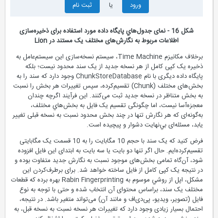
ورود
یا
ثبت نام
شكل 16 - نمای جدول‌هاي پایگاه داده مورد استفاده برای ذخیره‌سازی
اطلاعات مربوط به‌ نگارش‌های مختلف یک مستند در Lion
برخلاف مکانیزم Time Machine، سیستم نسخه‌سازی این سیستم‌عامل به
ذخیره یک کپی کامل از هر نسخه جدید از یک سند محدود نیست؛ بلکه
پایگاه داده دیگری با نام ChunkStoreDatabase وجود دارد که سند را به
بخش‌های مختلف (Chunk) تقسیم‌کرده، سپس تغییرات هر بخش را نسبت
به بخش متناظر در نسخه جدید ثبت می‌کنند. این فرآیند اگرچه چندان
معجزه‌آسا نیست، اما چگونگی تقسیم یک فایل به بخش‌هاي مختلف،
به‌گونه‌ای که هر نگارش تنها در چند بخش محدود نسبت به نسخه قبلی تغییر
یابد، مسئله‌ای بي‌نهایت دشوار و پیچیده است.
فرض کنید که یک سند با حجم 10 مگابایت را به 10 قسمت یک مگابایتی
تقسیم‌کرده‌ایم. حال اگر تنها دو بایت یا سه بایت به ابتدای این فایل افزوده
شود، آن‌گاه تمامی بخش‌های موجود نسبت به نگارش جدید متفاوت بوده و
در نتیجه یک کپی کامل از فایل ساخته خواهد شد. برای برطرف‌كردن این
مشکل، اپل از روشي موسوم به Rabin Fingerprinting بهره برده که قطعات
مختلف یک سند، بر‌اساس محتوای آن انتخاب شده و حتی با توجه به نوع
فایل (تصویر، ویديو، پی‌دی‌اف و مانند آن) می‌تواند متغیر باشد. در نتیجه،
احتمال بسیار زیادی وجود دارد که تغییرات هر نسخه نسبت به نسخه قبل، به