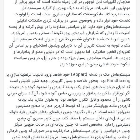
هم‌چنان تغییرات قابل توجهی در این زمينه ‌‌داشته است که مرور برخی از
مهم‌ترین این تغییرات، می‌تواند به درک بهتری از کارکرد سیستم‌عامل
بیانجامد.برخلاف مایکروسافت که سالیان بسیاری است، امنیت را اولویت
نخست خود قرار داده و به‌وضوح سعی در برطرف كردن مشکلات امنیتی
سیستم‌عامل‌های خود دارد، اپل سیاستی متفاوت را در پیش گرفته و از بحث
امنیت، تا زمانی که شرایطی غیرعادی بروز نکرده1، سخنی به‌میان نمی‌آورد.
همین امر باعث شده تا نتوان شاخص دقیقی از میزان امنیت سیستم‌عامل
مک با توجه به نسبت کاربران آن به کاربران ویندوز، استخراج و بر اساس آن
نظریه‌ای قطعی صادر‌کرد. اما بدیهی است که در دنیایی مملو از بدافزارها و
ویروس‌ها، امنیت موضوعی بسیار ویژه بوده و حتی اپل، در پس سیاست
سکوت خود، تلاشی جدی در این حوزه دارد.
سیستم‌عامل مک در نسخه Leopard خود شاهد ورود قابلیت قرنطينه‌سازي یا
Sandboxing بود. به‌طور خلاصه و بسیار کاربردی، جعبه شنی قابلیتی است
که اجرای درخواست‌های مجاز یک برنامه کاربردی را محدود کرده و در نتیجه،
اگر نرم‌افزار مذکور به بدافزار یا ویروسی خاص آلوده شود، آن‌گاه میزان خرابی
ناشی از آن محدود و قابل کنترل خواهد بود. به عنوان مثال، یک برنامه
کاربردی مانند ويرايشگر متن را که توسط کاربری مجاز با سطح دسترسی
مدیر‌اجرا شده است، در نظر بگیرید؛ چنین برنامه‌ای به‌طور طبیعی باید بتواند
تمامی فایل‌های داخل سیستم را حذف کند؛ چون کاربر مجری آن چنین
دسترسی را دارد. مشخص است که چنین برنامه‌ای در حالت طبیعی هرگز
چنین درخواستی را برای سیستم‌عامل صادر‌نکرده و در صورتی‌که چنین فرمانی
از جانب برنامه‌کاربردی به سیستم‌عامل برسد، می‌تواند به‌معنای آلوده شدن