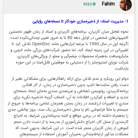
Fahim
9563
1- مدیریت اسناد؛ از ذخیره‌سازی خودکار تا نسخه‌های رؤیایی
نحوه تعامل میان کاربران، برنامه‌های کاربردی و اسناد از زمان ظهور نخستين
کامپیوترهای شخصی در اوایل دهه 80 تا به امروز تغییر چندانی‌نکرده است.
اگرچه اپل در سال 1990 با عرضه ابزارهایی مانند OpenDoc تلاش كرد تا
تغییراتی در این زمینه ایجاد کند، اما حضور شرکت‌های بزرگی مانند ادوبی و
مایکروسافت به‌همراه محصولات چشم‌گیر و مملو از ویژگی‌های کاربردی،
شرکت نوپای استيو‌جابز را از دستیابی به موفقیتی قابل‌اعتنا در این حوزه
بازداشت.
دوام این رویکرد و عدم تلاش برای ارائه راهکارهایی برای مشکلاتی نظیر از
دست رفتن ساعت‌ها تایپ بدون ذخیره‌سازی در زمان، از كار افتادن
برنامه‌کاربردی، رونویسی تصادفی و غیرعمدی سندي به‌جای ایجاد نسخه‌ای
جدید و اضافه و کم‌کردن اطلاعات به آن، انتخاب گزینه «ذخیره نکن» برای
سندي با تغییرات ارزشمند در زمان بستن همزمان تمامی برنامه‌ها یا خروج از
سیستم یا مثلاً فراموشی نام یا محل ذخیره‌سازی یک سند، بروز چالشی جدی
را به‌همراه داشته که در برخی مواقع و البته بدبینانه‌ترین شرایط، به اخراج
کارمندی از محل کار، اخراج دانش‌آموزی از مدرسه یا از دست دادن حجم
انبوهی از زمان کاربران منجر شده است. در این شرایط، بديهي است که
مشکلات مذكور ارتباط‌چندانی به‌میزان آموزش استفاده از سیستم‌های