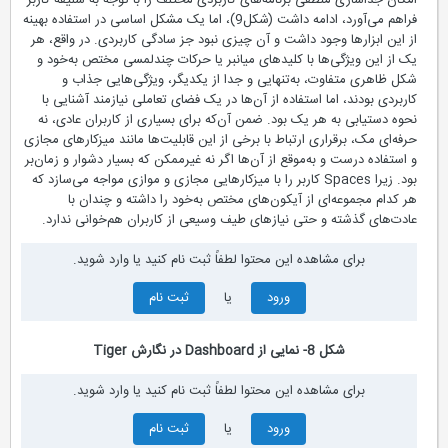
امکان جداسازی منطقی برنامه‌های کاربردی مختلف را با توجه به سليقه کاربر
فراهم می‌آورد، ادامه داشت (شكل‌9)، اما یک مشکل اساسی در استفاده بهینه
از این ابزارها وجود داشت و آن چیزی نبود جز سادگی کاربردی. در واقع، هر
یک از این ویژگی‌ها با کلیدهای میانبر یا حرکات چند‌لمسی مختص به‌خود و
شکل ظاهری متفاوت، به‌تنهایی و جدا از یکدیگر، ویژگی‌هایی جذاب و
کاربردی بودند، اما استفاده از آن‌ها در یک فضای تعاملی نیازمند آشنایی با
نحوه دستیابی به هر یک بود. ضمن آن‌که برای بسیاری از کاربران عادی، نه
حرفه‌ای مک، برقراری ارتباط با برخی از این قابلیت‌ها مانند میزکارهای مجازی
و استفاده درست و به‌موقع از آن‌ها اگر نه غيرممکن كه بسیار دشوار و زمان‌بر
بود. زيرا Spaces کاربر را با میزکارهایی مجازی و موازی مواجه می‌سازد که
هر کدام مجموعه‌ای از آیکون‌های مختص به‌خود را داشته و چندان با
عادت‌های گذشته و حتی نیازهای طیف وسیعی از کاربران هم‌خوانی ندارد.
برای مشاهده این محتوا لطفاً ثبت نام کنید یا وارد شوید.
ورود
یا
ثبت نام
شكل 8- نمایی از Dashboard در نگارش Tiger
برای مشاهده این محتوا لطفاً ثبت نام کنید یا وارد شوید.
ورود
یا
ثبت نام