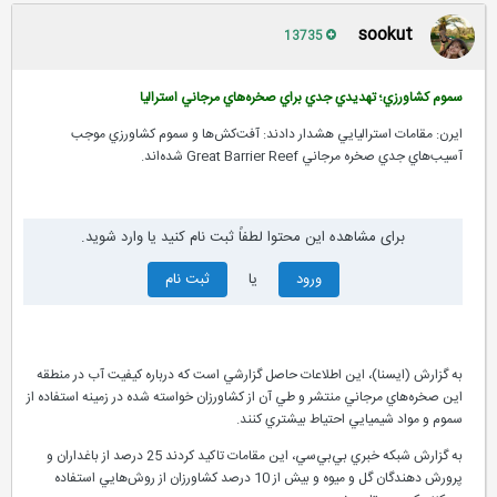
sookut
13735
سموم کشاورزي؛ تهديدي جدي براي صخره‌هاي مرجاني استراليا
ايرن: مقامات استراليايي هشدار دادند: آفت‌کش‌ها و سموم کشاورزي موجب
آسيب‌هاي جدي صخره مرجاني Great Barrier Reef شده‌اند.
برای مشاهده این محتوا لطفاً ثبت نام کنید یا وارد شوید.
ورود
یا
ثبت نام
به گزارش (ايسنا)، اين اطلاعات حاصل گزارشي است که درباره کيفيت آب در منطقه
اين صخره‌هاي مرجاني منتشر و طي آن از کشاورزان خواسته شده در زمينه استفاده از
سموم و مواد شيميايي احتياط بيشتري کنند.
به گزارش شبکه خبري بي‌بي‌سي، اين مقامات تاکيد کردند 25 درصد از باغداران و
پرورش دهندگان گل و ميوه و بيش از 10 درصد کشاورزان از روش‌هايي استفاده