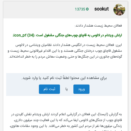
sookut
13735
فعالان محيط زيست هشدار دادند:
ارتش ویتنام در لائوس به قاچاق‌ چوب‌های جنگلی مشغول است :icon_pf (34):
ایرن: فعالان محیط زیست در انگلیس هشدار دادند نظامیان ویتنامی در لائوس
مشغول قاچاق چوب درختان جنگلی هستند و با این اقدام غیرقانونی محیط زیست و
گونه‌های جانوری در این جنگل‌ها و حتی وضعیت معاش مردم را به خطر انداخته‌اند.
برای مشاهده این محتوا لطفاً ثبت نام کنید یا وارد شوید.
ورود
یا
ثبت نام
به گزارش (ایسنا)، این فعالان در گزارشی اعلام کردند ارتش ویتنام نقش کلیدی در
قاچاق چوب از جنگل‌های لائوس ایفا می‌کند که با این فعالیت چند میلیون دلاری،
زندگی میلیون‌ها نفر از مردم این کشور به خطر می‌افتد. با این وجود مقامات هانوی،