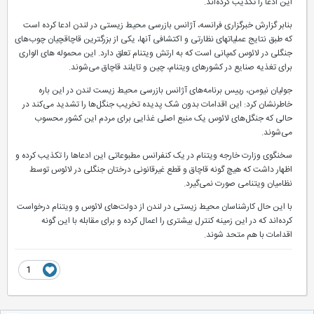
این ادعا را تکذیب کرده‌اند.
بنابر گزارش خبرگزاری فرانسه، آژانس بازرسی محیط زیستی در لندن ادعا کرده است
که طبق نتایج عملیاتهای نظارتی و اکتشافی آنها، یکی از بزرگترین قاچاقچیان چوب‌های
جنگلی در لائوس کمپانی است که به ارتش ویتنام تعلق دارد. این محموله های الواری
برای تغذیه صنایع در کشورهای ویتنام، چین و تایلند قاچاق می‌شوند.
جولیان نیومن، رییس برنامه‌های آژانس بازرسی محیط زیست لندن در این باره
خاطرنشان کرد: این اقدامات بدون شک پدیده تخریب جنگل‌ها را تشدید می‌کند در
حالی که جنگل‌های لائوس یک منبع اصلی غذایی برای مردم این کشور محسوب
می‌شوند.
سخنگوی وزارت خارجه ویتنام در یک کنفرانس مطبوعاتی این ادعاها را تکذیب کرده و
اظهار داشت که هیچ گونه قاچاق و قطع غیرقانونی درختان جنگلی در لائوس توسط
نظامیان ویتنامی صورت نمی‌گیرد.
با این حال کارشناسان محیط زیستی در لندن از دولت‌های لائوس و ویتنام درخواست
کرده‌اند که در این زمینه کنترل بیشتری را اعمال کرده و برای مقابله با این گونه‌
اقدامات با هم متحد شوند.
1