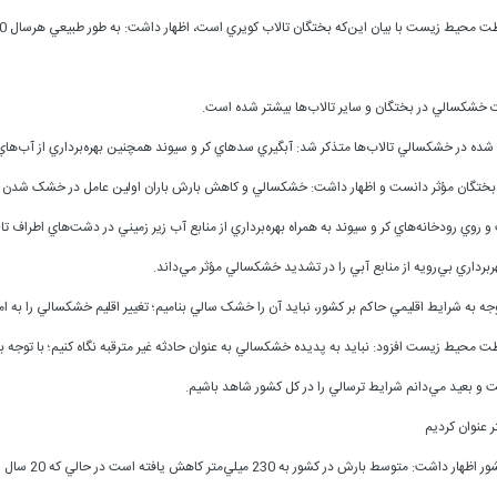
ست با بيان اين‌که بختگان تالاب کويري است، اظهار داشت: به طور طبيعي هرسال 50 درصد بختگان خشک مي‌شود.
ث شده در خشکسالي تالاب‌ها متذکر شد: آبگيري سدهاي کر و سيوند همچنين بهره‌برداري از آب‌
وي رودخانه‌هاي کر و سيوند به همراه بهره‌برداري از منابع آب زير زميني در دشت‌هاي اطراف 
هر‌برداري بي‌رويه از منابع آبي را در تشديد خشکسالي مؤثر مي‌داند.
جه به شرايط اقليمي حاکم بر کشور، نبايد آن را خشک سالي بناميم؛ تغيير اقليم خشکسالي را به 
محيط زيست افزود: نبايد به پديده خشکسالي به عنوان حادثه غير مترقبه نگاه کنيم؛ با توجه ب
و بعيد مي‌دانم شرايط ترسالي را در کل کشور شاهد باشيم.
لي‌متر کاهش يافته است در حالي که 20 سال است ميزان بارش را 250 ميلي متر مطرح مي‌کرديم.