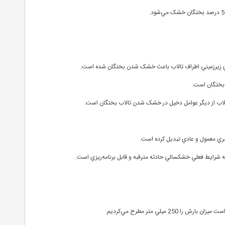
هاي زير‌زميني اطراف تالاب باعث خشک شدن بختگان شده است.
تالاب از ديگر عوامل دخيل در خشک شدن تالاب بختگان است.
امري معمول و عادي تبديل کرده است.
ه شرايط فعلي خشکسالي حادثه مترقبه و قابل برنامه‌ريزي است.