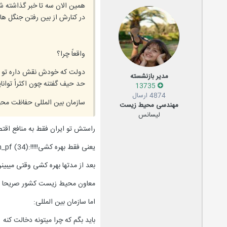
همین الان سه تا خبر گذاشته شد
در کنارش از بین رفتن جنگل ها
واقعاً چرا؟
دولت که خودش نقش داره تو ا
مدیر بازنشسته
حد حیف گفتنه چون اکثراً توانا
13735
4874 ارسال
سازمان بین المللی حفاظت محی
مهندسی محیط زیست
لیسانس
راستش تو ایران فقط به منافع اق
یعنی فقط بهره کشی!!!!!:icon_pf (34):
بعد از مدتها بهره کشی وقتی میبی
معاون محیط زیست کشور صریحا اعلا
اما سازمان بین المللی:
باید بگم که چرا میتونه دخالت کنه