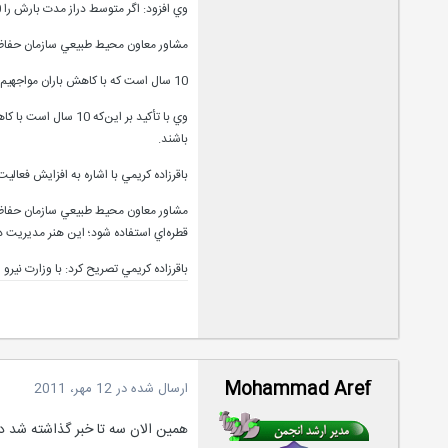
وي افزود: اگر متوسط دراز مدت بارش را 50 سال در نظر بگيريم 245 ميلي‌متر است اما اگر متوسط 10 سال اخير را در نظر بگيريم 230 ميلي‌متر است.
مشاور معاون محيط طبيعي سازمان حفاظت محيط زيست گفت: ما با متوسط
10 سال است که با کاهش باران مواجهيم
وي با تأکيد بر اي
باشند.
باقرزاده کريمي با اشاره به افزايش فعا
مشاور معاون محيط طبيعي سازمان حفاظت 
قطره‌اي استفاده شود؛ اين هنر مديريت د
باقرزاده کريمي تصريح کرد: با وزارت نير
Mohammad Aref
ارسال شده در
12 مهر، 2011
همین الان سه تا خبر گذاشته شد در