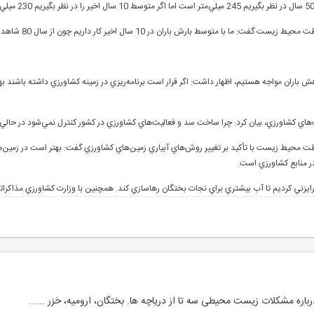
 بارش باران در 10 سال اخير کار داريم چون از سال 80 شاهد خشک‌سالي در کشور هستيم.
ن‌که 10 سال است با کاهش باران مواجه هستيم، اظهار داشت: اگر قرار است برنامه‌ريزي در زمينه کشاورزي داشت
ليت‌هاي کشاورزي، بيان کرد: چرا ساخت سد و فعاليت‌هاي کشاورزي در کشور کنترل نمي‌شود در حال
محيط زيست با تأکيد بر تغيير روش‌هاي آبياري زمين‌هاي کشاورزي گفت: بهتر است در زمين‌ه
ر منابع کشاورزي است.
و رايزني کرديم تا آب بيشتري براي نجات بختگان رهاسازي کند. همچنين با وزارت کشاورزي مذاکرات
باره مشکلات زیست محیطی سه تا از دریاچه ها. بختگان، ارومیه، خزر ......