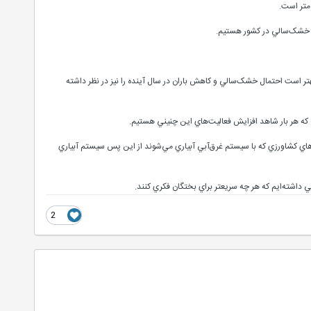
ه باشند بهتر است احتمال خشک‌سالي و کاهش باران در سال آينده را نيز در نظر داشته
ي که هر بار شاهد افزايش فعاليت‌هاي اين چنيني هستيم.
اي کشاورزي که با سيستم غرق‌آبي آبياري مي‌شوند از اين پس سيستم آبياري
ي داشته‌ايم که هر چه سريعتر براي بختگان فکري کنند.
2