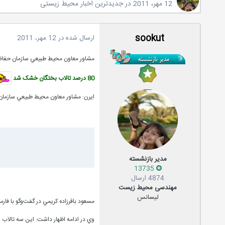
12 مهر، 2011
در
جدیدترین اخبار محیط زیستی
sookut
ارسال شده در
12 مهر، 2011
مشاور معاون محيط طبيعي سازمان حف
80 درصد تالاب بختگان خشک شد
ايرن: مشاور معاون محيط طبيعي سازمان حفاظت محيط زيست با اعلام خشک شدن 80 درصد از تالاب بختگا
مدیر بازنشسته
13735
4874 ارسال
مهندسی محیط زیست
لیسانس
مسعود باقرزاده کريمي در گفت‌وگو با فار
وي در ادامه اظهار داشت: اين سه تالاب 