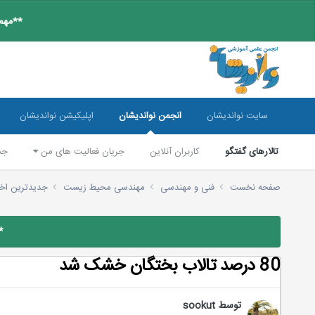
**مهم:
سایت نواندیشان
انجمن نواندیشان
اپلیکیشن نواندیشان
تالارهای گفتگو
کاربران آنلاین
جریان فعالیت های من
جس
صفحه نخست
فنی و مهندسی
مهندسی محیط زیست
جدیدترین اخ
*
80 درصد تالاب بختگان خشک شد
توسط
sookut