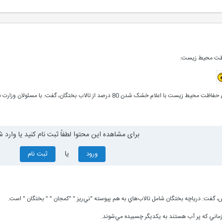
اظت محيط زيست:
ن، گفت: با مسئولان وزارت نيرو رايزني‌هايي را در زمينه رهاسازي آب به منظور نجات بختگان انجام داده‌ايم.
برای مشاهده این محتوا لطفاً ثبت نام کنید یا وارد ش
یا
ورود
ثبت نام
س، گفت: درياچه بختگان شامل تالاب‌‌هاي به هم پيوسته "ني‌ريز " "کمجان " " بختگان " است.
زماني که پر آب هستند به يکديگر چسبيده مي‌شوند.