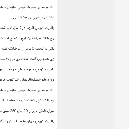
مشاور معاون محيط طبيعي سازمان حفاظت محيط زي
بختگان در سرازيري خشکسالي
باقرزاده کريمي افزود: در 2 سال اخير شدت خشکسالي در بختگان و ساير تالاب‌ها بيشتر شده است.
وي با اشاره به تأثيرگذاري سدهاي احدا
باقرزاده کريمي 3 عامل را در خشک شدن بختگان مؤثر دانست و اظهار داشت: خشکسالي و کاهش بارش باران اولين عامل در خشک شدن بختگان است.
وي همچنين گفت: سد‌سازي در بالادست و ر
باقرزاده کريمي حفر چاه‌هاي غير مجاز و ب
وي درباره خشکسالي‌هاي اخير گفت: با تو
مشاور معاون محيط طبيعي سازمان حفاظت 
وي تأکيد کرد: خشکسالي ذات منطقه است 
ميزان بارش باران را 20 سال 250 ميلي‌متر عنوان کرديم
باقرزاده کريمي درباره متوسط بارش در کشور اظهار داشت: متوسط بارش در کشور به 230 مي