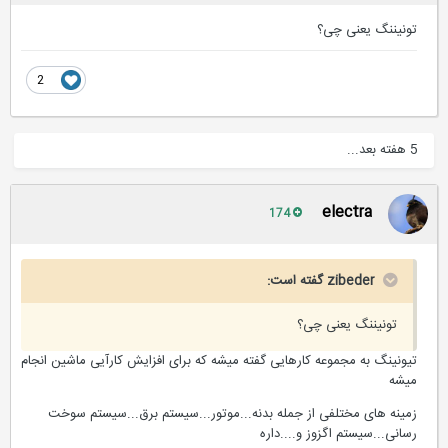
تونیننگ یعنی چی؟
2
5 هفته بعد...
electra
174
zibeder گفته است:
تونیننگ یعنی چی؟
تیونینگ به مجموعه کارهایی گفته میشه که برای افزایش کارآیی ماشین انجام
میشه
زمینه های مختلفی از جمله بدنه...موتور...سیستم برق...سیستم سوخت
رسانی...سیستم اگزوز و....داره