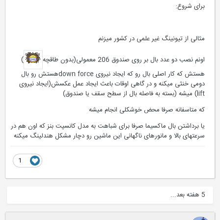
برای شروع:
مثالی از تیونینگ غیر علمی در کشور میزنم
اونم نصب دو عدد بال بر روی صندوق 206 معمولی(بدون طاقچه
)
هستش که کار اصلی بال رو که ایجاد نیروی down forceهستش رو بال
دومی خنثی میکنه و در گاهی اوقات باعث ایجاد عمل عکسش(ایجاد نیروی
lift) میشه (بسته به فاصله بال از سطح سقف یا صندوق)
که متاسفانه صرفا محض خوشکلی انجام میشه
یا برداشتن بال ماکسیما صرفا برای شباهت به مدل کانسپت بنز که اون هم در
سرعتهای بالا و مانورهای ناگهانی این ماشین رو دچار مشکل هندلینگ میکنه
1
5 هفته بعد...