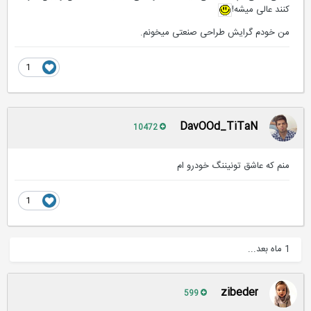
کنند عالی میشه!
من خودم گرایش طراحی صنعتی میخونم.
1
DavOOd_TiTaN
10472
منم که عاشق تونیننگ خودرو ام
1
1 ماه بعد...
zibeder
599