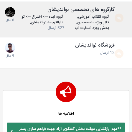
کارگروه های تخصصی نواندیشان
گروه انقلاب آموزشی
گروه ایده --> اختراع --> تولید
تالار ویژه متخصصین
دارالترجمه نواندیشان
بخش ویژه استارت آپ
327
ارسال
فروشگاه نواندیشان
12
ارسال
اطلاعیه ها
**مهم: بازگشایی موقت بخش گفتگوی آزاد جهت فراهم سازی بستر