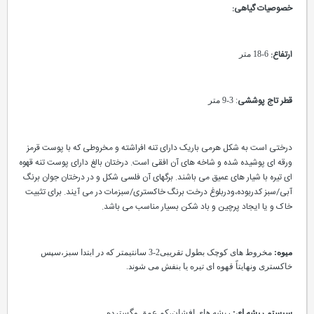
خصوصیات گیاهی:
ارتفاع:
6-18 متر
قطر تاج پوششی
: 3-9 متر
درختی است به شکل هرمی باریک دارای تنه افراشته و مخروطی که با پوست قرمز
ورقه ای پوشیده شده و شاخه های آن افقی است. درختان بالغ دارای پوست تنه قهوه
ای تیره با شیار های عمیق می باشند. برگهای آن فلسی شکل و در درختان جوان برنگ
آبی/سبز کدربوده،ودربلوغ درخت برنگ خاکستری/سبزمات در می آیند. برای تثبیت
خاک و یا ایجاد پرچین و باد شکن بسیار مناسب می باشد.
میوه:
مخروط های کوچک بطول تقریبی2-3 سانتیمتر که در ابتدا سبز،سپس
خاکستری ونهایتاً قهوه ای تیره یا بنفش می شوند.
سیستم ریشه ای:
ریشه های افشان،کم عمق وگسترده