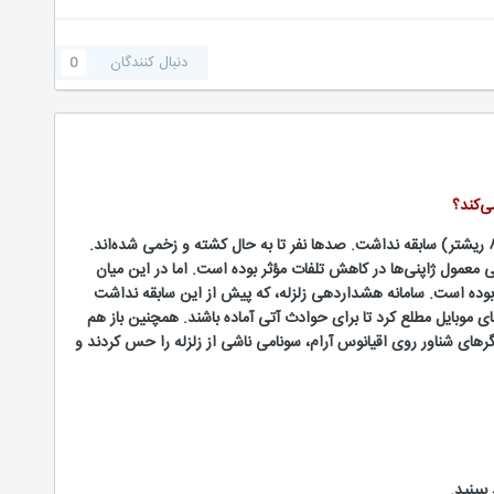
دنبال کنندگان
0
‌کند؟
بامداد روز جمعه يازدهم مارس، زلزله‌ای ژاپن را به لرزه درآورد که در سیصد سال اخیر در این کشور از حیث شدت (۸٫۹ ریشتر) سابقه نداشت. صدها نفر تا به حال کشته و زخمی شده‌اند.
گی‌ معمول ژاپنی‌ها در کاهش تلفات مؤثر بوده است. اما در این میان
ر بوده است. سامانه هشداردهی زلزله، که پیش از این سابقه نداشت
موبایل مطلع کرد تا برای حوادث آتی آماده باشند. همچنین باز هم
رهای شناور روی اقیانوس آرام، سونامی ناشی از زلزله را حس کردند و
ببینید.