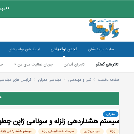
**مهم:
سایت نواندیشان
انجمن نواندیشان
اپلیکیشن نواندیشان
تالارهای گفتگو
کاربران آنلاین
جریان فعالیت های من
جس
صفحه نخست
فنی و مهندسی
مهندسی عمران
گرایش های مهندسی
*
معرفی
سيستم هشداردهی زلزله و سونامی ژاپن چطور
زلزله
سونامی ژاپن
سيستم هشداردهی زلزله