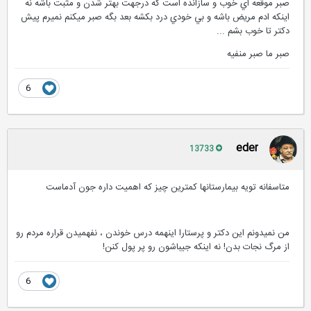
صبر موقعه اي خوب و سازانده است كه درجهت بهتر شدن و مثبت باشه نه
اينكه ادم مريض باشه و بي خودي درد بكشه بعد بگه صبر ميكنم نميرم پيش
دكتر تا خوب بشم ...
صبر ما صبر منفيه
6
eder
13733
متاسفانه تویه بیمارستانها کمترین چیز که اهمیت داره جون آدماست
من نمیدونم این دکتر و پرستارا اینهمه درس خوندن ، نفهمیدن قراره مردم رو
از مرگ نجات بدن! نه اینکه جیباشون رو پر پول کنن!
6