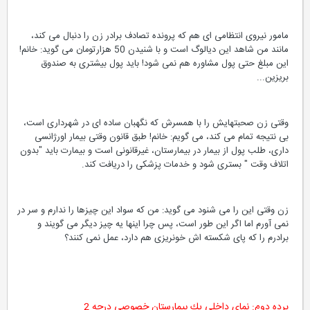
مامور نیروی انتظامی ای هم كه پرونده تصادف برادر زن را دنبال می كند،
مانند من شاهد این دیالوگ است و با شنیدن 50 هزارتومان می گوید: خانم!
این مبلغ حتی پول مشاوره هم نمی شود! باید پول بیشتری به صندوق
بریزین...
وقتی زن صحبتهایش را با همسرش كه نگهبان ساده ای در شهرداری است،
بی نتیجه تمام می كند، می گویم: خانم! طبق قانون وقتی بیمار اورژانسی
داری، طلب پول از بیمار در بیمارستان، غیرقانونی است و بیمارت باید "بدون
اتلاف وقت " بستری شود و خدمات پزشكی را دریافت كند.
زن وقتی این را می شنود می گوید: من كه سواد این چیزها را ندارم و سر در
نمی آورم اما اگر این طور است، پس چرا اینها یه چیز دیگر می گویند و
برادرم را كه پای شكسته اش خونریزی هم دارد، عمل نمی كنند؟
پرده دوم: نمای داخلی یك بیمارستان خصوصی درجه 2