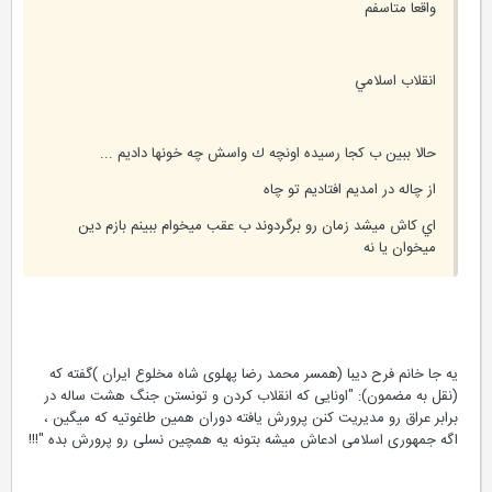
واقعا متاسفم
انقلاب اسلامي
حالا ببين ب كجا رسيده اونچه ك واسش چه خونها داديم ...
از چاله در امديم افتاديم تو چاه
اي كاش ميشد زمان رو برگردوند ب عقب ميخوام ببينم بازم دين
ميخوان يا نه
یه جا خانم فرح دیبا (همسر محمد رضا پهلوی شاه مخلوع ایران )گفته که
(نقل به مضمون): "اونایی که انقلاب کردن و تونستن جنگ هشت ساله در
برابر عراق رو مدیریت کنن پرورش یافته دوران همین طاغوتیه که میگین ،
اگه جمهوری اسلامی ادعاش میشه بتونه یه همچین نسلی رو پرورش بده "!!!