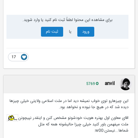
برای مشاهده این محتوا لطفاً ثبت نام کنید یا وارد شوید.
ورود
یا
ثبت نام
17
anvil
5769
این چیزهارو توی خواب نمیشه دید اما در ملت اسلامی ولایتی خیلی چیزها
دیده شد که در هیچ جا نبوده و نخواهد بود.
اقای معاون اول بهتره هویت خودشونو مشخص کنن و اینقدر نپیچونن
ملت میفهمن باور کنید خیلی چیزا حالیشونه همه که مثل
شماها...نیستن:w00: