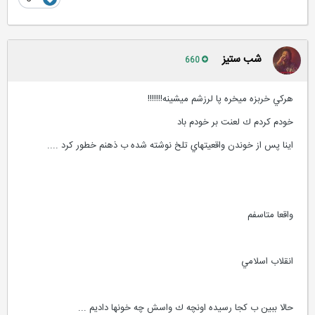
شب ستیز
660
هركي خربزه ميخره پا لرزشم ميشينه!!!!!!!
خودم كردم ك لعنت بر خودم باد
اينا پس از خوندن واقعيتهاي تلخ نوشته شده ب ذهنم خطور كرد ....
واقعا متاسفم
انقلاب اسلامي
حالا ببين ب كجا رسيده اونچه ك واسش چه خونها داديم ...