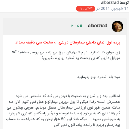
سط
alborzrad
2
در
گفتگوی آزاد
alborzrad
2116
پرده اول: نمای داخلی بیمارستان دولتی...؛ ساعت سی دقیقه بامداد
زن جوان كه اضطراب در چشمهایش موج می زند، می پرسد: ببخشید آقا!
موبایل دارین كه بی زحمت یه شماره رو برام بگیرین؟
مرد: بله. شماره تونو بفرمایید.
لحظاتی بعد زن شروع به صحبت با فردی می كند كه مشخص می شود
همسرش است: رضا! میگن تا پول نریزین بیمارتونو عمل نمی كنیم. الان سه
ساعته همین طور توی اورژانس بیمارستان معطل موندیم. هرچی بهشون می
گم راننده ای كه به برادرم زده با ما نیومده و درگیر پاسگاه و كلانتری شهریاره،
به خرجشون نمیره ... میگم فعلا این 50 هزارتومان رو كه همراهمه، به حساب
بیمارستان بریزم تا راننده بیاد، قبول نمی كنن...