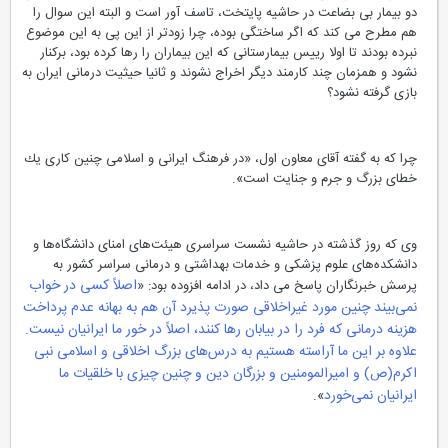
دو بیمار بی بضاعت در حاشیه پایتخت، تاسف آور است و البته این سوال را
هم مطرح می كند كه اگر ساختگی بوده، چرا زودتر از این پی به این موضوع
نبرده بودند تا اولا رییس بیمارستانی كه این بیماران را رها كرده بود، بركنار
نشود و همزمان چند كارمند دیگر اخراج نشوند و ثانیا حیثیت درمانی ایران به
بازی گرفته نشود؟
چرا كه به گفته آقای معاون اول، «در فرهنگ ایرانی و اسلامی چنین كاری یك
خطای بزرگ و جرم و جنایت است».
وی كه روز گذشته در حاشیه نشست سراسری هیئت‌های امنای دانشگاه‌ها و
دانشكده‌های علوم پزشكی و خدمات بهداشتی و درمانی سراسر كشور به
اصلاً كسی در خواب
پرسش خبرنگاران پاسخ می داد، در ادامه افزوده بود: «
نمی‌بیند چنین مورد غیراخلاقی صورت پذیرد آن هم به بهانه عدم پرداخت
هزینه درمانی كه فرد را در بیابان رها كنند، اصلاً در خور ما ایرانیان نیست.
علاوه بر این ما آراسته هستیم به درس‌های بزرگ اخلاقی و اسلامی نبی
اكرم(ص) و امیرالمومنین و بزرگان دین و چنین چیزی با خلقیات ما
ایرانیان نمی‌خورد
».