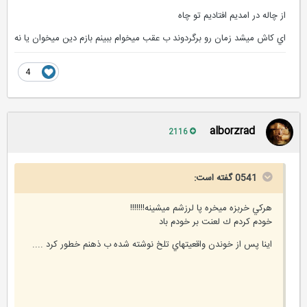
از چاله در امديم افتاديم تو چاه
اي كاش ميشد زمان رو برگردوند ب عقب ميخوام ببينم بازم دين ميخوان يا نه
4
alborzrad
2116
0541 گفته است:
هركي خربزه ميخره پا لرزشم ميشينه!!!!!!!
خودم كردم ك لعنت بر خودم باد
اينا پس از خوندن واقعيتهاي تلخ نوشته شده ب ذهنم خطور كرد ....