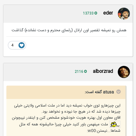
eder
13733
همش رو نمیشه تقصیر اون اراذل (رئسای محترم و دست نشانده) گذاشت
4
alborzrad
2116
atusa گفته است:
این چیزهارو توی خواب نمیشه دید اما در ملت اسلامی ولایتی خیلی
چیزها دیده شد که در هیچ جا نبوده و نخواهد بود.
اقای معاون اول بهتره هویت خودشونو مشخص کنن و اینقدر نپیچونن
ملت میفهمن باور کنید خیلی چیزا حالیشونه همه که مثل
شماها...نیستن:w00: