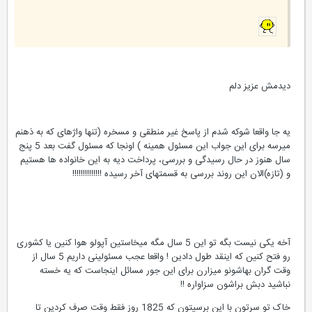
دیدمش عزیز دلم
یه جا واقعا شوکه شدم از پاسخ غیر منطقی و مسخره (تنها واژهای که به ذهنم
میرسه برای این جواب این مسئول همینه ) اونجا که مسئول گفت بعد 5 پنج
سال هنوز در حال رسیدگی و بررسی، پرداخت دیه به این خانواده ها هستیم
و (تازه)الان این روند بررسی به قسمتهای آخر رسیده !!!!!!!!!!!!!!
آخه یکی نیست بگه تو این 5 سال مگه میخاستین آپولو هوا کنین یا کشوری
رو فتح کنین که اینقد طول دادین ! واقعا عجب مسئولینی داریم 5 سال از
وقت گران بهاشونو میزارن برای این جور مسائل اینجاست که یه خسته
نباشید دبش براشون سزاواره !!
خاک تو سرتون با این برسیتون که 1825 روز فقط وقت صرف کردین تا