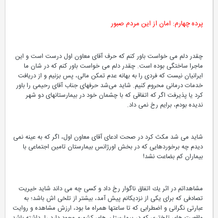
پرده چهارم: امان از این مردم صبور
چقدر دلم می خواست باور كنم كه حرف آقای معاون اول درست است و این
ماجرا ساختگی بوده است. چقدر دلم می خواست باور كنم كه در شان ما
ایرانیان نیست كه فردی را به بهانه عدم تمكن مالی، پس بزنیم و از دریافت
خدمات درمانی محروم كنیم. شاید می‌شد حرفهای جناب آقای رحیمی را باور
كرد یا پذیرفت اگر كه اتفاقی كه با چشمان خود در بیمارستانهای دو شهر
ندیده بودم، برایم رخ نمی داد.
شاید می شد مكث كرد در صحت ادعای آقای معاون اول، اگر كه به عینه نمی
دیدم چه برخوردهایی كه در بخش اورژانس بیمارستان تامین اجتماعی با
بیماران كم بضاعت نشد!
مشاهداتم در اثر یك اتفاق ناگوار رخ داد و كسی چه می داند شاید خیریت
تصادفی كه برای یكی از نزدیكانم پیش آمد، بیشتر از تلخی اش باشد؛ به
عبارتی نگرانی و اضطرابی كه تا ساعتها همراه ما بود، ارزش مشاهده و روایت
واقعیت های تلخ‌تری كه در بیمارستان های كشورم وجود دارد را، ‌داشته باشد.