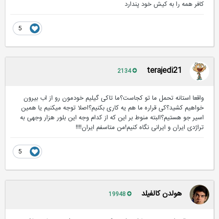
کافر همه را به کیش خود پندارد
5
terajedi21
2134
واقعا استانه تحمل ما تو کجاست؟ما تاکی گیلیم خودمون رو از اب بیرون
خواهیم کشید؟کی قراره ما هم یه کاری بکنیم؟اصلا توجه میکنیم یا همین
اسیر جو هستیم؟البته منوط بر این که از کدام وجه این بلور هزار وجهی به
تراژدی ایران و ایرانی نگاه کنیم!من متاسفم ایران!!!!
5
هولدن کالفیلد
19948