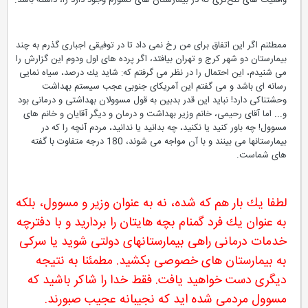
ممطئنم اگر این اتفاق برای من رخ نمی داد تا در توفیقی اجباری گذرم به چند
بیمارستان دو شهر كرج و تهران بیافتد، اگر پرده های اول ودوم این گزارش را
می شنیدم، این احتمال را در نظر می گرفتم كه: شاید یك درصد، سیاه نمایی
رسانه ای باشد و می گفتم این آمریكای جنوبی عجب سیستم بهداشت
وحشتناكی دارد! نباید این قدر بدبین به قول مسوولان بهداشتی و درمانی بود
و... اما آقای رحیمی، خانم وزیر بهداشت و درمان و دیگر آقایان و خانم های
مسوول! چه باور كنید یا نكنید، چه بدانید یا ندانید، مردم آنچه را كه در
بیمارستانها می بینند و با آن مواجه می شوند، 180 درجه متفاوت با گفته
های شماست.
لطفا یك بار هم كه شده، نه به عنوان وزیر و مسوول، بلكه
به عنوان یك فرد گمنام بچه هایتان را بردارید و با دفترچه
خدمات درمانی راهی بیمارستانهای دولتی شوید یا سركی
به بیمارستان های خصوصی بكشید. مطمئنا به نتیجه
دیگری دست خواهید یافت. فقط خدا را شاكر باشید كه
مسوول مردمی شده اید كه نجیبانه عجیب صبورند.