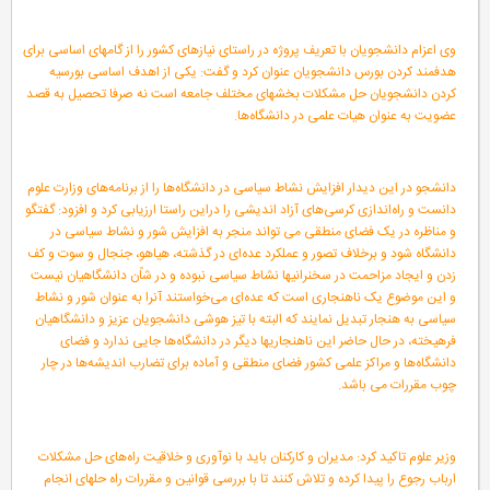
وی اعزام دانشجویان با تعریف پروژه در راستای نیازهای کشور را از گامهای اساسی برای
هدفمند کردن بورس دانشجویان عنوان کرد و گفت: یکی از اهدف اساسی بورسیه
کردن دانشجویان حل مشکلات بخشهای مختلف جامعه است نه صرفا تحصیل به قصد
عضویت به عنوان هیات علمی در دانشگاه‌ها.
دانشجو در این دیدار افزایش نشاط سیاسی در دانشگاه‌ها را از برنامه‌های وزارت علوم
دانست و راه‌اندازی کرسی‌های آزاد اندیشی را دراین راستا ارزیابی کرد و افزود: گفتگو
و مناظره در یک فضای منطقی می تواند منجر به افزایش شور و نشاط سیاسی در
دانشگاه شود و برخلاف تصور و عملکرد عده‌ای در گذشته، هیاهو، جنجال و سوت و کف
زدن و ایجاد مزاحمت در سخنرانیها نشاط سیاسی نبوده و در شاًن دانشگاهیان نیست
و این موضوع یک ناهنجاری است که عده‌ای می‌خواستند آنرا به عنوان شور و نشاط
سیاسی به هنجار تبدیل نمایند که البته با تیز هوشی دانشجویان عزیز و دانشگاهیان
فرهیخته، در حال حاضر این ناهنجاریها دیگر در دانشگاه‌ها جایی ندارد و فضای
دانشگاه‌ها و مراکز علمی کشور فضای منطقی و آماده برای تضارب اندیشه‌ها در چار
چوب مقررات می باشد.
وزیر علوم تاکید کرد: مدیران و کارکنان باید با نوآوری و خلاقیت راه‌های حل مشکلات
ارباب رجوع را پیدا کرده و تلاش کنند تا با بررسی قوانین و مقررات راه حلهای انجام