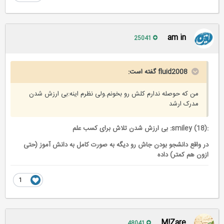
am in
25041
fluid2008 گفته است:
من که حوصله ندارم کلش رو بخونم.ولی نظرم اینه:بی ارزش شدن
مدرک ارشد
:smiley (18): بی ارزش شدن تلاش برای کسب علم
در واقع دانشجو بودن جاش رو دیگه به صورت کامل به دانش آموز (حتی
ازون هم کمتر) داده
1
M!Zare
48041