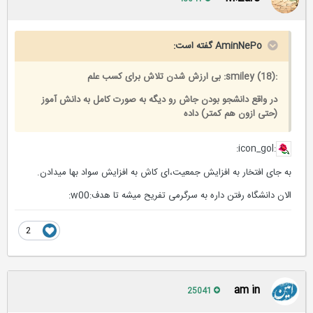
AminNePo گفته است:
:smiley (18): بی ارزش شدن تلاش برای کسب علم
در واقع دانشجو بودن جاش رو دیگه به صورت کامل به دانش آموز
(حتی ازون هم کمتر) داده
:icon_gol:
به جای افتخار به افزایش جمعیت،ای کاش به افزایش سواد بها میدادن.
الان دانشگاه رفتن داره به سرگرمی تفریح میشه تا هدف:w00:
2
am in
25041