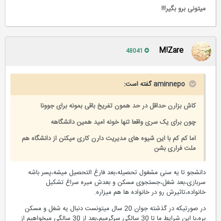
میتونی برو بگیر!!!
M!Zare
48041
aminnepo گفته است:
کاش بزارن حداقل در حد همون تفریخ باقی بمونه برای جوونا
چون برای یک سری واقعا تنها خونه امید همین دانشگاهه
اما کم کم با این شیوه های مدیریت دارن کاری میکنن از دانشگاه هم
ملت فراری بشن
دانشجو تا یه سنی مشغول تحصیله،بعد فارغ التحصیل میشه،پسر باشه
سربازی،بعد شغل،جستجوی مسکن و بعدش میره سراغ تشکیل
خانواده،تاثیرش رو در خانواده ها هم میزاره.
در صورتیکه در گذشته جوان 20 سال میتونست دنبال یه شغل و مسکن
بره،با این شرایط ما تا 30 سالگی سرگرمیم،بعد از 30 سالگی میخواهیم از