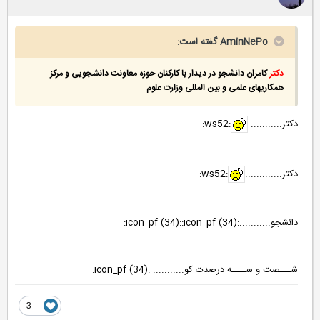
AminNePo گفته است:
دکتر
کامران دانشجو در دیدار با کارکنان حوزه معاونت دانشجویی و مرکز
همکاریهای علمی و بین المللی وزارت علوم
دکتر...........
:ws52:
دکتر.............
:ws52:
دانشجو...........:icon_pf (34)::icon_pf (34):
شـــصت و ســــه درصدت کو........... :icon_pf (34):
3