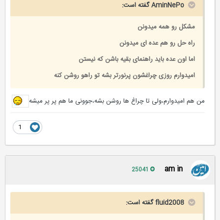
AminNePo گفته است:
مشکل رو همه میدونن
راه حل رو هم عده ای میدونن
اما اون عده باید راهنمای بقیه باشن که نیستن
امیدوارم روزی چراغشون پرنورتر بشه تو راهو روشن کنه
من هم امیدوارم،ولی تا چراغ ها روشن بشه،جوونی ما هم پر پر میشه
1
am in
25041
fluid2008 گفته است: