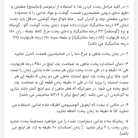
۱- در كلیه مراحل پخت كردن غذا با استفاده از ترمومتر (دماسنج) مطمئن و
دقیق دمای درونی ضخیمترین قسمت گوشت و مواد غذایی را تا محدوده
دمایی مطمئن چك و كنترل كنید . مثلا انواع مواد گوشتی حداقل باید تحت
دمای ۷۳ درجه سانتیگراد حرارت داده شوتد دمای پخت گوشت گاو ، گوساله
و بره (گوسفند) ۶۳ درجه سانتیگراد و دمای پخت مرغ كاملا عضله ، ران ۱۸۰
درجه فارنهایت (۸۵ درجه سانتیگراد) و عضله سینه ۱۷۰ درجه فارنهایت (۷۷
درجه سانتیگراد می باشد)
۲- در زمان پخت ماهی و مرغ دما را در ضخیمترین قسمت كنترل نمایید.
۳- دمای استاندارد پخت ماهی به ضخامت یك اینچ در ۴۵۰ درجه فارنهایت
طی ۱۰ دقیقه و در طی مدت پخت برای هر سمت ماده غذایی زمان را نصف
كنید مثلا برای پخت یك اینچ استیك ماهی طی دو زمان ۵ دقیقه ای هر
سمت استیك را بپزید لذا در طی ۱۰ دقیقه زمان قطعه ای به ضخامت یك
اینچ پخته می شود. در صورتیكه كه قطر ماهی از نیم اینچ كمتر باشد نیازی
به گردانیدن آ‎ن نمی باشد .(هر اینچ برابر با ۵۳/۲ سانتیمتر می باشد)
۴- در حالتی از پخت كه ازفویل آلومینیومی اطراف ماده غذایی استفاده می
نمایید كلاً ۵ دقیقه به زمان پخت اضافه نمایید.
۵- زمانیكه ماده غذایی دیفراست نشده را می خواهید مستقیماً پخت نمایید
زمان پخت را ۲ برابر نمایید .( زمان استاندارد ۲۰ دقیقه به ازاء هر اینچ می
باشد)