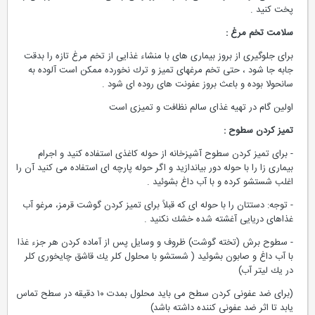
پخت كنید .
سلامت تخم مرغ :
برای جلوگیری از بروز بیماری های با منشاء غذایی از تخم مرغ تازه را بدقت
جابه جا شود ، حتی تخم مرغهای تمیز و ترك نخورده ممكن است آلوده به
سانحولا بوده و باعث بروز عفونت های روده ای شود .
اولین گام در تهیه غذای سالم نظافت و تمیزی است
تمیز كردن سطوح :
- برای تمیز كردن سطوح آشپزخانه از حوله كاغذی استفاده كنید و اجرام
بیماری زا را با حوله دور بیاندازید و اگر حوله پارچه ای استفاده می كنید آن را
اغلب شستشو كرده و با آب داغ بشوئید .
- توجه: دستتان را با حوله ای كه قبلاً برای تمیز كردن گوشت قرمز، مرغو آب
غذاهای دریایی آغشته شده خشك نكنید .
- سطوح برش (تخته گوشت) ظروف و وسایل پس از آماده كردن هر جزء غذا
با آب داغ و صابون بشوئید ( شستشو با محلول كلر یك قاشق چایخوری كلر
در یك لیتر آب)
(برای ضد عفونی كردن سطح می باید محلول بمدت ۱۰ دقیقه در سطح تماس
یابد تا اثر ضد عفونی كننده داشته باشد)