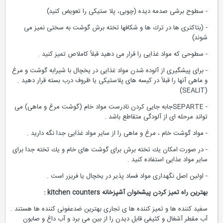
- سطوح برشی صدمه دیده (چوبی، پلا ستیكی را تعویض كنید)
- (بتاكتری ها در ترك ها و شكافها تخته برش گوشت به سختی نمیز می
شوند)
- سطوحی كه مواد غذایی را قرار می دهید قبلاً كاملاص تمیز كنید .
- برای پیشگیری از آلوده شدن مواد غذایی در یخچال با شیرابه گوشت و مرغ
و ماهی آنها را قبلاً در كیسه های پلاستیكی یا ظروف درب بسته قرار دهید .
(SEALIT)
- SEPARTEجابه جایی كردن نادرست مواد خام (گوشت مرغ و ماهی) می
تواند مرحله ای از آلودگی متقاطع باشد .
- مواد گوشت خام ، مرغ و ماهی را از سایر مواد غذایی جدا نگه دارید .
- در صورت امكان یك تخته برش برای گوشت های خام و یك تخته جدا برای
سایر مواد عذایی استفاده كنید .
- اولین اصل نگهداری مواد فساد پذیر در یخچال یا فریزر است .
بهترین راه تمیز كردن پیشخوان آشپزخانه
kitchen counters
:
سفید كننده ها و تمیز كننده ها ی تجاری بهترین ضدعفونی كننده ها هستند .
آب مقطر آشغال و كثیفی قابل دیدن را از بین می برد و آب داغ و صابون