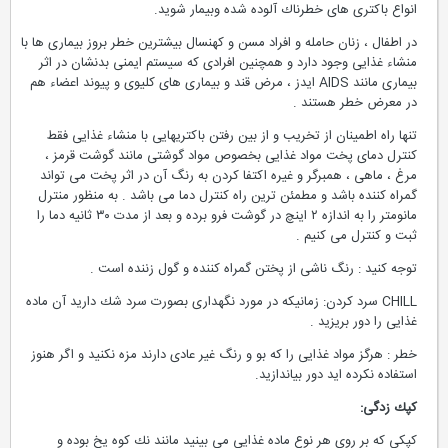
انواع باكتری های خطرناك آلوده شده وبیمار شوید.
در اطفال ، زنان حامله و افراد مسن و كهنسال بیشترین خطر بروز بیماری ها با
منشاء غذایی وجود دارد و همچنین افرادی كه سیستم ایمنی بدنشان در اثر
بیماری مانند AIDS ایدز ، مرض قند و بیماری های كلیوی و پیوند اعضاء هم
در معرض خطر هستند .
تنها راه اطمینان از تخریب و از بین رفتن باكتریهایی با منشاء غذایی فقط
كنترل دمای پخت مواد غذایی بخصوص مواد گوشتی مانند گوشت قرمز ،
مرغ ، ماهی ، همبرگر و غیره اكتفا كردن به رنگ آن در اثر پخت می تواند
گمراه كننده باشد و مطمئن ترین راه كنترل دما می باشد . به منظور منترل
مانومتر را به اندازه ۲ اینچ در گوشت فرو برده و بعد از مدت ۳۰ ثانیه دما را
ثبت و كنترل می كنیم .
توجه كنید : رنگ ناشی از پختن گمراه كننده و گول زننده است .
CHILL سرد كردن: زمانیكه در مورد نگهداری بصورت سرد شك دارید آن ماده
غذایی را دور بریزید .
خطر : هرگز مواد غذایی را كه بو و رنگ غیر عادی دارند مزه نكنید و اگر هنوز
استفاده نكرده اید دور بیاندازید.
كپك زدگی:
كپكی كه بر روی هر نوع ماده غذایی می بینید مانند نك كوه یخ بوده و