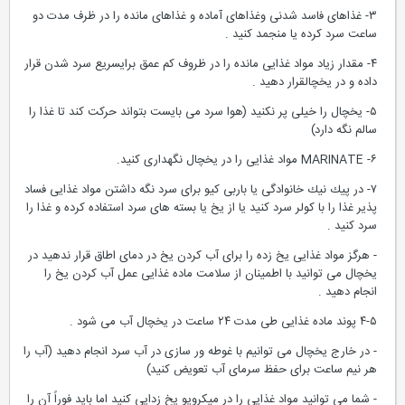
۳- غذاهای فاسد شدنی وغذاهای آماده و غذاهای مانده را در ظرف مدت دو
ساعت سرد كرده یا منجمد كنید .
۴- مقدار زیاد مواد غذایی مانده را در ظروف كم عمق برایسریع سرد شدن قرار
داده و در یخچالقرار دهید .
۵- یخچال را خیلی پر نكنید (هوا سرد می بایست بتواند حركت كند تا غذا را
سالم نگه دارد)
۶- MARINATE مواد غذایی را در یخچال نگهداری كنید.
۷- در پیك نیك خانوادگی یا باربی كیو برای سرد نگه داشتن مواد غذایی فساد
پذیر غذا را با كولر سرد كنید یا از یخ یا بسته های سرد استفاده كرده و غذا را
سرد كنید .
- هرگز مواد غذایی یخ زده را برای آب كردن یخ در دمای اطاق قرار ندهید در
یخچال می توانید با اطمینان از سلامت ماده غذایی عمل آب كردن یخ را
انجام دهید .
۴-۵ پوند ماده غذایی طی مدت ۲۴ ساعت در یخچال آب می شود .
- در خارج یخچال می توانیم با غوطه ور سازی در آب سرد انجام دهید (آب را
هر نیم ساعت برای حفظ سرمای آب تعویض كنید)
- شما می توانید مواد غذایی را در میكرویو یخ زدایی كنید اما باید فوراً آن را