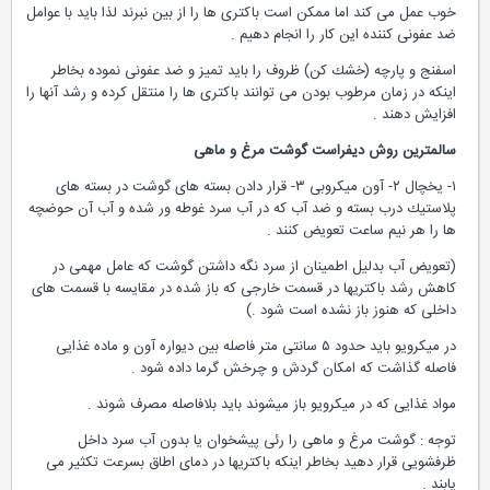
خوب عمل می كند اما ممكن است باكتری ها را از بین نبرند لذا باید با عوامل
ضد عفونی كننده این كار را انجام دهیم .
اسفنج و پارچه (خشك كن) ظروف را باید تمیز و ضد عفونی نموده بخاطر
اینكه در زمان مرطوب بودن می توانند باكتری ها را منتقل كرده و رشد آنها را
افزایش دهند .
سالمترین روش دیفراست گوشت مرغ و ماهی
۱- یخچال ۲- آون میكروبی ۳- قرار دادن بسته های گوشت در بسته های
پلاستیك درب بسته و ضد آب كه در آب سرد غوطه ور شده و آب آن حوضچه
ها را هر نیم ساعت تعویض كنند .
(تعویض آب بدلیل اطمینان از سرد نگه داشتن گوشت كه عامل مهمی در
كاهش رشد باكتریها در قسمت خارجی كه باز شده در مقایسه با قسمت های
داخلی كه هنوز باز نشده است شود .)
در میكرویو باید حدود ۵ سانتی متر فاصله بین دیواره آون و ماده غذایی
فاصله گذاشت كه امكان گردش و چرخش گرما داده شود .
مواد غذایی كه در میكرویو باز میشوند باید بلافاصله مصرف شوند .
توجه : گوشت مرغ و ماهی را رئی پیشخوان یا بدون آب سرد داخل
ظرفشویی قرار دهید بخاطر اینكه باكتریها در دمای اطاق بسرعت تكثیر می
یابند .