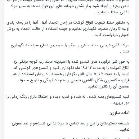
سالم و با حفظ كیفیت دیفراست نمایید . به نحوی كه حداقل خونابه در اثر آب
شدن یخ آن ایجاد شود و از نشتی خونابه های این فرآورده ها به سایر مواد
غذایی اجتناب نمایید .
به منظور حفظ كیفیت انواع گوشت در زمان انجماد آنها ، آنها را در بسته بندی
اولیه تا زمان مصرف نگهداری نمایید و جهت استفاده از حالت انجماد به روش
اصولی دیفراست كنید.
مواد غذایی دریایی مانند ماهی و میگو را سردترین دمای سردخانه نگهداری
كنید .
به طور كلی فرآورده های كنسرو شده با اسیدیته مانند رب گوجه فرنگی ئ
انئاع كمپئت را به مدت ۱۲ تا۱۸ ماه نگهداری كنید و كنسروهای گوشتی كم
اسید را به مدت ۲ تا ۵ سال قابل نگهداری هستند . در زمان استفاده از هر
فراورده كنسروی شكل ظاهری طبیعی و عدم باد كردگی و تاریخ مصرف
صحیح آن را كنترل نمایید .
كلیه كنسروهای بمبه شده ، له شده و ضربه دیده و احتمالا دارای زنگ زدگی را
دور بریزید .
آماده سازی:
همیشه دستهایتان را قبل و بعد تماس با مواد غذایی شستشو و ضد عفونی
نمایید .