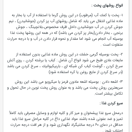
انواع روشهای پخت :
۱- پخت با كمك آب (مرطوب) در این روش گرما با استفاده از آب یا بخار به
ماده غذایی انتقال می یابد كه شامل روشهای آب پز كردن (جوشانیدن) ، نیم
جوش كردن در آب جوشانیدن داخل ظرف مخصوص،بلانچینگ ، جوش
برنجی ، بخار دادن(بخار پز كردن می باشد) كه در همه این روشها پخت غذا
بوسیله آب انجام می شود اما مقدار و نحوه قرار دادن در آب و با درجه حرارت
متفاوت است .
۲- پخت بوسیله گرمی خشك در این روش ماده غذایی بدون استفاده از
مایعات عادی طبخ می شود انواع آن شامل : كباب یا برشته كردن ، روی آتش
سرخ كردن ، گوشت كباب كن شبكه ای ، باربیكیوانیك ، سرخ كردن می باشد
(در سرخ كردن از مایع روغن یا كره استفاده شود)
۳- اشعه دادن : بوسیله اشعه مادون قرمز یا میكرویو می باشد این روش
سریعترین روش پخت می باشد و به عنوان روش پخت نوین در حال تحول و
تكامل بیشتر است.
سرو كردن غذا
:
درمحل سرو غذا پیشخوان و میز كار و كلیه لوازم و وسایل مصرفی باید كاملاً
تمیز و ضد عفونی شده باشند مواد غذایی داغ در كلیه مراحل سرو غذا باید
حداقل در دمای ۶۰ درجه سانتیگراد نگهداری شود و از هر افت درجه حرارت
اجتناب شود .