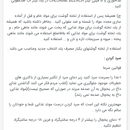
غذاخوری یا ۵ میلی لیتر CHLORINE BLEACH در یك لیتر آب ضدعفونی
كنید .
ج) همیشه پس از استفاده از تخته گوشت برای مواد خام و قبل از آماده
سازی مجدد مواد را شسته و ضد عفونی كنید . بخاطر داشته باشید كه همیشه
از یك تخته گوشت برای مواد غذایی كه پخت می شوند مانند ماهی خام ، و
یك تخته گوشت برای مواد غذایی كه بلافاصلع استفاده می شوند مانند ماهی
پخته ، میوه و سبزیجات تازه و نان و … استفاده كنید .
استفاده از تخته گوشتهای یكبار مصرف یك انتخاب جدید ومناسب می باشد .
سرد كردن :
قوانین سرما
۱-غذا را بسرعت سرد كنید زیر دمای سرد از تكثیر بسیاری از باكتری های
خطرناك موجود جلوگیری می نماید (اغلب مردم فكر می كنند گذاشتن غذای
داغ در یخچال به آن صدمه میزند در صورتی كه صحیح نیست)(مواد غذایی
داغ به یخچال صدمه نمی زنند).
مهمترین نكته این است كه سرد كردن درست موتد غذایی شما و خودتان را
سالم نگه می دارد .
۲- دمای یخچال را بیشتر از ۴ درجه سانتیگراد و فریزر ۱۸- درجه سانتیگراد
تنظیم نكنید .