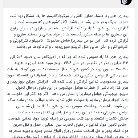
بیماری هایی با منشاء غذایی ناشی از میكروارگانیسم ها یك مشكل بهداشت
عمومی بزرگ و در حال رشد می باشد، اكثر كشورهایی كه سیستم ثبت و
گزارش بیماری های غذازاد را دارند افزایش مشخص و بارزی در میزان وقوع
این بیماری ها بوسیله میكروارگانیسم ها در مواد غذایی را مستند سازی و
گزارش كرده اند . این عوامل بیماریزا شامل سالمونلا ، كامپیلو باكترژئوژنی و
اشرشیاكلی و انگل هایی مثل كریپتو سپوریدیم ، و ترماتودها می باشند .
بیماری های غذازاد عمومی شده اند چرا كه در آمریكاهر سال حدود ۵/۶ الی
۳۳ میلیون دلار در انگلیس در سال ۱۹۹۶ ، پنج مورد همه گیری با هزینه
۷۰۰-۳۰۰ میلیون پوند در كشور های در حال توسعه ۸/۱ میلیون كودك به علت
اسهال ناشی از عوامل میكروبی تلف شده اند و یا در استرالیا روزانه۱۱۵۰۰ مورد
بیماری مسمومیت غذایی گزارش و ثبت شده اند . افزایش میزان بروز بیماری
های غذا زاد ناشی از خطرات عوامل میكروبی در این دنیای درحال تحول
سریع، پیچیدگی عوامل بیماریزا را نشان می دهد . اگر چه اكثر این عفونت ها
باعث ایجاد بیماری ملایم یا عفونت های شدید حاد و عواقب جدی مانند مرگ
می شوند . اهمیت بهداشت عمومی بیماری های غذازاد بدلیل شناسایی
عوامل بیماریزای جدید در این زمینه و نیز راههای انتقال جدید باعث به
چالش كشیدن اقتصاد و بهداشت عمومی در زمینه تولید مواد غذایی تنهاست
. منابع تامین مواد غذایی در دنیای تجارت بین المللی ، حمل و نقل سریع
مواد فساد پذیر و حق انتخاب مشتری برای انواع منابع جدید و بهینه منجر به
در معرض انواع مولد بیماریهای غذازاد مختلف از منابع و كشورهای مختلف