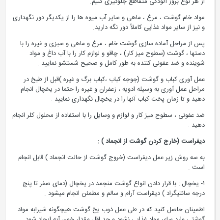
از هر نوع بروز آلودگی متقاطع جلوگیری كنیم.
مواد خام گوشت ، مرغ ، ماهی و سایر آب میوه ها را از یكدیگر دور نگهداری
و نیز از سایر مواد غذایی كاملاً دور نگه دارید.
پس از مراحل آماده سازی گوشت خام ، مرغ و ماهی و سبزی و غیره را با
دستها ، گوشت (سطوح میز كار) ، چاقو و لوازم كار را با آب داغ و مواد
شوینده و ضد عفونی كننده به طور كامل و صحیح شستشو نمایید .
عمل آوری كباب و گوشت (جوجه كباب ،‌كباب برگ و غیره )قبل از طبخ در
مراحل عمل آوری به وسیله ادویه ، زعفران و غیره را حتما در یخچال انجام
دهید و تا زمان پخت كباب آنها را در یخچال نگهداری نمایید .
ضد عفونی ، سطوح میز كار و لوازم و وسایل را با استفاده از محلول كلر انجام
دهید .
دیفراست (خارج كردن گوشت از انجماد ) :
به سه روش زیر عمل دیفراست (خروج گوشت از حالت انجماد ) قابل انجام
است .
۱- یخچال : با قرار دادن انواع گوشت منجمد در یخچال (دمای صفر تا پنج
درجه سانتیگراد ) دیقراست آرام و سالم و مطمئن انجام میشود .
اطمینان حاصل كنید كه در طی عمل ذوب یخ گوشت هیچگونه شیرابه مواد
گوشتی وارد سای مواد غذایی نشود و حد اقل مقدار خون آبه ایجاد شود .