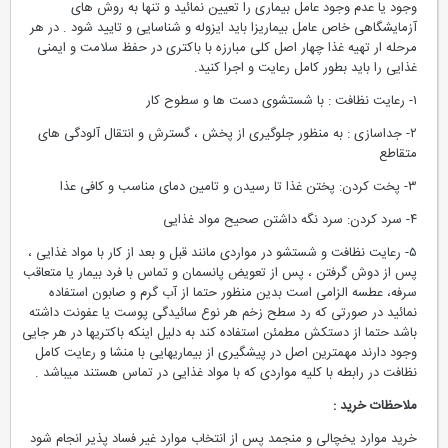
وجود یا عدم وجود عامل بیماری را تعیین نمائید و تنها به روش های
آزمایشگاهی خاص عامل بیماریزا باید ایزوله و شناسایی و تایید شود . در هر
مرحله ار تهیه غذا چهار اصل كلی مبارزه با باكتری در حفظ سلامت و ایمنی
غذایی را باید بطور كامل رعایت و اجرا كنید.
۱- رعایت نظافت : با شستشوی دست ها و سطوح كار
۲- جداسازی : به منظور جلوگیری از پخش ، گسترش و انتقال آلودگی های
متقاطع
۳- پخت كردن: پختن غذا تا رسیدن و تامین دمای مناسب و كافی عذا
۴- سرد كردن: سرد نگه داشتن صحیح مواد غذایی
۵- رعایت نظافت و شستشو در مواردی مانند قبل و بعد از كار با مواد غذایی ،
پس از دوش گرفتن ، پس از تعویض پانسمان و تماس با فرد بیمار یا متعاقب
سرفه، عطسه الزامی است بدین منظور حتما از آب گرم و صابون استفاده
نمائید در صورتی كه رد سطح زخم هر نوع سائیدگی پوست یا عفونت داشته
باشد حتما از دستكش مطمئن استفاده كند به دلیل اینكه باكتریها در هر جایی
وجود دارند مهمترین اصل در پیشگیری از بیماریهایی با منشا و رعایت كامل
نظافت در رابطه با كلیه مواردی كه با مواد غذایی در تماس هستند میباشد .
ملاحظات خرید :
خرید موارد یخچالی و منجمد پس از انتخاب موارد غیر فساد پذیر انجام شود