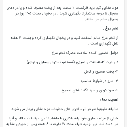
مواد غذایی گرم باید ظرفمدت ۲ ساعت بعد از پخت مصرف شده و یا در دمای
یخچال ۵ درجه سانتیگراد نگهداری شوند . در یخچال بمدت ۵-۳ روز در
یخچال سالم می مانند.
تخم مرغ :
از تخم مرغ سالم استفاده كنید و در یخچال نگهداری كرده و بمدت ۳ هفته
قابل نگهداری است .
عوامل تضمین كننده سلامت مصرف تخم مرغ
۱- رعایت كاملنظافت و تمیزی (شستشو دستها و وسایل و لوازم)
۲- پخت صحیح و كامل
۳- سرو در شرایط مناسب
۴- سرد كردن و سرد نگه داشتن صحیح
اهمیت دما :
سالیانه ملیونها نفر در اثر باكتری های خطرناك مواد غذایی بیمار می شوند .
خیلی از مردم بیماری خود رابه باكتری با منشاء غذایی مرتبط نمیدانند و آنرا
می دانند شما می توانید ظرف مدت ۲۰ دقیقه تا ۶ هفته پس از خوردن غذا به