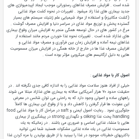
شده است . افزایش مصرف غذاهای رستورانی موجب ایجاد اپیدمیولژی های
جدید بیماری های غذا زاد میشود . تغییرات در نحوه كشت مواد غذایی
(كشت مكانیزه) و استفاده از مواد شیمیایی علم ژنتیك سیستم های بسیار
گسترده پخش و توزیع مواد غذای در سراسر دنیا و افزایش مصرف گوشت .
مرغ در كشور های در حال توسعه همگی منجر به افزایش میزان وقوع بیماری
های غذازاد شده است . تغییرات نحوه غذا خوردن مردم مانند استفاده از
غذاهای نیمه آماده و افزایش زمان بین فرآوری و مصرف مواد غذایی و
افزایش مصرف غذا ها در خارج از خانه همگی در افزایش میزان مسمومیت
هایی به دلیل ارگانیسم های میكروبی مؤثر بوده است .
اصول كار با مواد غذایی
:
خیلی از افراد هنوز سلامت مواد غذایی را به اندازه كافی جدی نگرفته اند . در
حقیقت حدود ۷۰ هزار آمریكایی سالانه به بیماری های غذازاد مبتلا می شوند
راههای ساده و اصولی وجود دارد كه به راحتی می توان شانس در معرض
این عفونت ها قرار گرفتن را كاهش داد و یا از وقوع این بیماری ها كاملاً
جلوگیری نمود . رعایت اصول ایمنی و saft در مراحل كار با مواد غذایی food
handling پخت غذا ciiking و نگهداری strong در پیشگیری از بیماری
هایی با منشاء غذایی اساسی و ضروری می باشند . در زمانیكه به یك
مسمومیت غذایی در یك ماده غذایی مشكوك هستید شما نمی توانید
باكتریهای خطرناك موجود در غذا را ببینید یا از طریق بوئیدن یا مزه كردن غذا