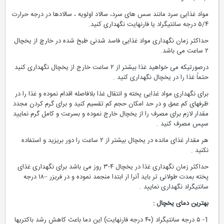
مواد غذایی سرد مانند سس های سرد، سالاد اولویه ، سالادها در درجه حرارت
۵/۴ درجه سانتیگراد یا فارنهایت نگهداری كنید.
حداكثر زمان نگهداری مواد غذایی فاسد شدنی طبخ شده در خارچ از یخچال
۲ ساعت می باشد.
درصورتیكه می خواهید غذا بیشتر از ۲ ساعت خارج از یخچال نگهداری كنید
حتماً غذا را در یخچال نگهداری كنید .
برای نگهداری مواد غذایی پخته و انتقال غذا بلافاصله اقدام نموده و غذا را در
ظرفهای كم عمق و در حد امكان حجم كم تقسیم كنید و برای گرم كردن مجدد
مقدار لازم برای مصرف را از یخچال خارج نموده و بسرعت و كامل گرم نمایید
سپس مصرف كنید .
هر مقدار غذای مانده در یخچال بیشتر از ۲ ساعت را دور بریزید و استفاده
نكنید .
حداكثر زمان نگهداری غذا در یخچال ۴-۳ روز می باشد برای نگهداری غذای
پخته بمدت طولانی تر باید آنرا ار ابتدا منجمد نموده و در فریزر –۱۸ درجه
سانتیگراد نگهداری نمایید .
بهترین دمای یخچال :
1- ۵ درجه سانتیگراد (۴۰ درجه فارنهایت) این دما باعث كاهش رشد باكتریها