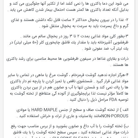
می شود این دما باكتری ها را نمی كشد اما از تكثیر آنها جلوگیری می كند و
بدلیل آنكه تعداد باكتری ها كمتر هست احتمال بیمار شدن كاهش می یابد .
۲- غذا را در بیرون یخچال حداكثر ۲ ساعت قابل نگه داشتن هستند و غذای
گرم و داغ یسرعت باید به سرعت به یخچال منتقل شود .
۳-بطور كلی مواد غذایی بمدت ۲ تا ۳ روز در یخچال سالم می مانند .
ظرفشویی آشپزخانه باید با مقدار یك قاشق چایخوری كلر (۵۰ میلی لیتر) در
یك لیتر آب ضد عفونی شود .
ذرات و بقایای غذاها در سیفون ظرفشویی ها محیط مناسبی برای رشد باكتری
ها هستند .
۴-هرگز اجازه ندهید گوشت قرمزخام ، گوشت مرغ یا ماهی در تماس با سایر
مواد غذایی قرار گیرد . شستشوی ناقص یا تمیز كردن با پارچه نم دار باكتری
ها را پاك نمی كند و شستن تنها با آب و صابون هم در از بین بردن باكتری
ها كاملاً مؤثر نیست لذا برایجلوگیری از آلوده گی متقاطع از تخته گوشت به
توصیه FDA مراحل ذیل را دنبال كنید .
الف ) از تخته گوشت صاف و سطح از جنس HARD MAPLE یا موادی
NON-POROUSمانند پلاستیك و عاری از ترك و خراش استفاده كنید .
ب) تخته گوشت را با آب داغ و صابون بشویید و از برس مناسب جهت رفع
ذرات مواد غذایی استفاده كنید ، سپس سطح تخته گوشت را با یك قاشق