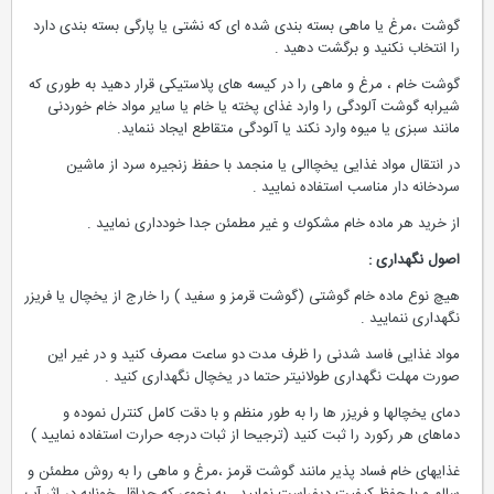
گوشت ،‌مرغ یا ماهی بسته بندی شده ای كه نشتی یا پارگی بسته بندی دارد
را انتخاب نكنید و برگشت دهید .
گوشت خام ، مرغ و ماهی را در كیسه های پلاستیكی قرار دهید به طوری كه
شیرابه گوشت آلودگی را وارد غذای پخته یا خام یا سایر مواد خام خوردنی
مانند سبزی یا میوه وارد نكند یا آلودگی متقاطع ایجاد ننماید.
در انتقال مواد غذایی یخچاالی یا منجمد با حفظ زنجیره سرد از ماشین
سردخانه دار مناسب استفاده نمایید .
از خرید هر ماده خام مشكوك و غیر مطمئن جدا خودداری نمایید .
اصول نگهداری :
هیچ نوع ماده خام گوشتی (گوشت قرمز و سفید ) را خارج از یخچال یا فریزر
نگهداری ننمایید .
مواد غذایی فاسد شدنی را ظرف مدت دو ساعت مصرف كنید و در غیر این
صورت مهلت نگهداری طولانیتر حتما در یخچال نگهداری كنید .
دمای یخچالها و فریزر ها را به طور منظم و با دقت كامل كنترل نموده و
دماهای هر ركورد را ثبت كنید (ترجیحا از ثبات درجه حرارت استفاده نمایید )
غذایهای خام فساد پذیر مانند گوشت قرمز ،‌مرغ و ماهی را به روش مطمئن و