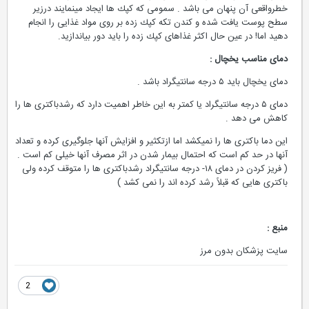
خطرواقعی آن پنهان می باشد . سمومی كه كپك ها ایجاد مینمایند درزیر
سطح پوست یافت شده و كندن تكه كپك زده بر روی مواد غذایی را انجام
دهید اما! در عین حال اكثر غذاهای كپك زده را باید دور بیاندازید.
دمای مناسب یخچال :
دمای یخچال باید ۵ درجه سانتیگراد باشد .
دمای ۵ درجه سانتیگراد یا كمتر به این خاطر اهمیت دارد كه رشدباكتری ها را
كاهش می دهد .
این دما باكتری ها را نمیكشد اما ازتكثیر و افزایش آنها جلوگیری كرده و تعداد
آنها در حد كم است كه احتمال بیمار شدن در اثر مصرف آنها خیلی كم است .
( فریز كردن در دمای ۱۸- درجه سانتیگراد رشدباكتری ها را متوقف كرده ولی
باكتری هایی كه قبلاً رشد كرده اند را نمی كشد )
منبع :
سایت پزشکان بدون مرز
2