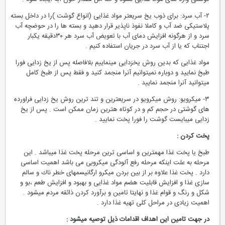
۲- آب سرد: برای ذوب یخ سریعتر مواد غذایی (انواع گوشت )را در داخل بسته
پلاستیكی ضد آب و كاملا نفوذ ناپذیر قرار دهید و بسته ها را در حوضچه آب
سرد و از هرگونه افزایش دمای آب با تعویض آب سرد هر ۳۰دقیقه یكبار
اجتناب كه یا از آب سرد در جریان استفاده كنیم .
مواد غذایی كه بدین روش یخزدایی مینماییم بلافاصله پس از یخ زدایی فورا
طبخ نمایید و دوباره نمیتوانیم آنرا منجمد كنید و فقط پس از طبخ كامل
میتوانید آنرا منجمد نمایید .
۳- میكرویو: روش میكرویو در سریعترین و تند ترین روش یخ زدایی فراورده
های گوشتی در حجم كم و در كوتاه هترین زمان ممكن است . پس از یخ
زدایی میبایست گوشت را فورا پخت نمایید .
پخت كردن :
طبخ یا پخت غذا مهمترین و اساسی ترین مرحله پخت غذا میباشد . این
مرحله به علت اینكه مرحله رفع آلودگی میكروبی می باشد اهمیت اساسی
دارد . پخت غذا علاوه بر از بین بردن میكرو ارگانیسمهای خطر ناك و سالم
سازی غذا و افزایش قابلیت هضم مواد غذایی و بهبود و افزایش طعم ،‌بو و
شكل و رنگ و قوام غذا و نهایتا تامین و برآورد كردن ذائقه مردم میشود .
اهمیت زیادی در مراحل كلی تهیه غذا دارد .
در جهت تامین این اهداف اقدامات ذیل توصیه میشود :