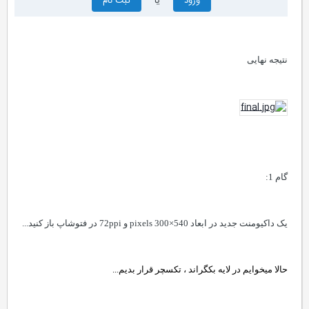
ورود
یا
ثبت نام
نتیجه نهایی
گام 1
:
یک داکیومنت جدید در ابعاد 540×300
pixels
و 72
ppi
در فتوشاپ باز کنید
...
حالا می
خوایم در لایه بکگراند ، تکسچر قرار بدیم
...