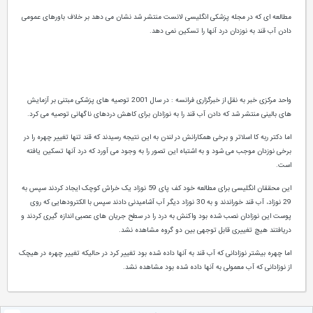
مطالعه ای که در مجله پزشکی انگلیسی لانست منتشر شد نشان می دهد بر خلاف باورهای عمومی
دادن آب قند به نوزدان درد آنها را تسکین نمی دهد.
واحد مرکزی خبر به نقل از خبرگزاری فرانسه : در سال 2001 توصیه های پزشکی مبتنی بر آزمایش
های بالینی منتشر شد که دادن آب قند را به نوزادان برای کاهش دردهای ناگهانی توصیه می کرد.
اما دکتر ربه کا اسلاتر و برخی همکارانش در لندن به این نتیجه رسیدند که قند تنها تغییر چهره را در
برخی نوزدان موجب می شود و به اشتباه این تصور را به وجود می آورد که درد آنها تسکین یافته
است.
این محققان انگلیسی برای مطالعه خود کف پای 59 نوزاد یک خراش کوچک ایجاد کردند سپس به
29 نوزاد، آب قند خوراندند و به 30 نوزاد دیگر آب آشامیدنی دادند سپس با الکترودهایی که روی
پوست این نوزادان نصب شده بود واکنش به درد را در سطح جریان های عصبی اندازه گیری کردند و
دریافتند هیچ تغییری قابل توجهی بین دو گروه مشاهده نشد.
اما چهره بیشتر نوزادانی که آب قند به آنها داده شده بود تغییر کرد در حالیکه تغییر چهره در هیچک
از نوزادانی که آب معمولی به آنها داده شده بود مشاهده نشد.