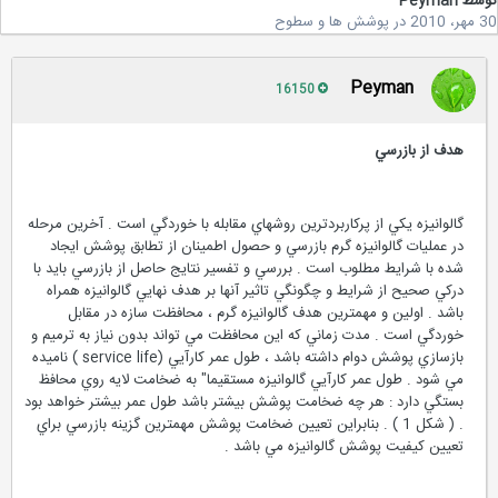
سط
Peyman
2
در
پوشش ها و سطوح
Peyman
16150
هدف از بازرسي
گالوانيزه يكي از پركاربردترين روشهاي مقابله با خوردگي است . آخرين مرحله
در عمليات گالوانيزه گرم بازرسي و حصول اطمينان از تطابق پوشش ايجاد
شده با شرايط مطلوب است . بررسي و تفسير نتايج حاصل از بازرسي بايد با
دركي صحيح از شرايط و چگونگي تاثير آنها بر هدف نهايي گالوانيزه همراه
باشد . اولين و مهمترين هدف گالوانيزه گرم ، محافظت سازه در مقابل
خوردگي است . مدت زماني كه اين محافظت مي تواند بدون نياز به ترميم و
بازسازي پوشش دوام داشته باشد ، طول عمر كارآيي (service life ) ناميده
مي شود . طول عمر كارآيي گالوانيزه مستقيما" به ضخامت لايه روي محافظ
بستگي دارد : هر چه ضخامت پوشش بيشتر باشد طول عمر بيشتر خواهد بود
. ( شكل 1 ) . بنابراين تعيين ضخامت پوشش مهمترين گزينه بازرسي براي
تعيين كيفيت پوشش گالوانيزه مي باشد .