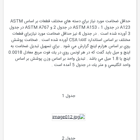
حداقل ضخامت مورد نياز براي دسته هاي مختلف قطعات بر اساس ASTM
A123 در جدول 1 ، ASTM A153 در جدول 2 و ASTM A767 در جدول
3 آورده شده است . در جدول 4 نيز حداقل ضخامت مورد نيازبراي قطعات
مختلف بر اساس استاندارد كانادا CSA آورده شده است . ضخامت پوشش
روي بر اساس هزارم اينچ گزارش مي شود . براي تسهيل تبديل ضخامت به
اينچ و ميل بايد گفت كه در هر اونس روي در يك فوت مربع معادل 0.0018
اينچ يا 1.8 ميل مي باشد . تبديل واحد بر اساس وزن پوشش بر اساس
واحد انگليسي و متر يك در جدول 5 آمده است .
جدول 1
جدول 2