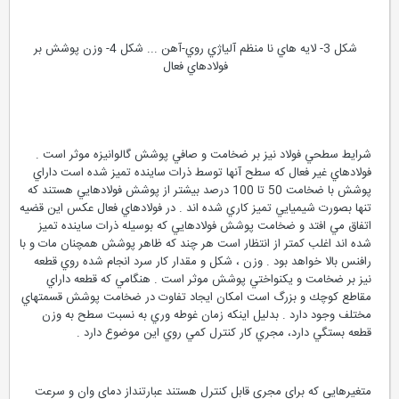
شكل 3- لايه هاي نا منظم آلياژي روي-آهن ... شكل 4- وزن پوشش بر
فولادهاي فعال
شرايط سطحي فولاد نيز بر ضخامت و صافي پوشش گالوانيزه موثر است .
فولادهاي غير فعال كه سطح آنها توسط ذرات ساينده تميز شده است داراي
پوشش با ضخامت 50 تا 100 درصد بيشتر از پوشش فولادهايي هستند كه
تنها بصورت شيميايي تميز كاري شده اند . در فولادهاي فعال عكس اين قضيه
اتفاق مي افتد و ضخامت پوشش فولادهايي كه بوسيله ذرات ساينده تميز
شده اند اغلب كمتر از انتظار است هر چند كه ظاهر پوشش همچنان مات و با
رافنس بالا خواهد بود . وزن ، شكل و مقدار كار سرد انجام شده روي قطعه
نيز بر ضخامت و يكنواختي پوشش موثر است . هنگامي كه قطعه داراي
مقاطع كوچك و بزرگ است امكان ايجاد تفاوت در ضخامت پوشش قسمتهاي
مختلف وجود دارد . بدليل اينكه زمان غوطه وري به نسبت سطح به وزن
قطعه بستگي دارد، مجري كار كنترل كمي روي اين موضوع دارد .
متغيرهايي كه براي مجري قابل كنترل هستند عبارتنداز دماي وان و سرعت