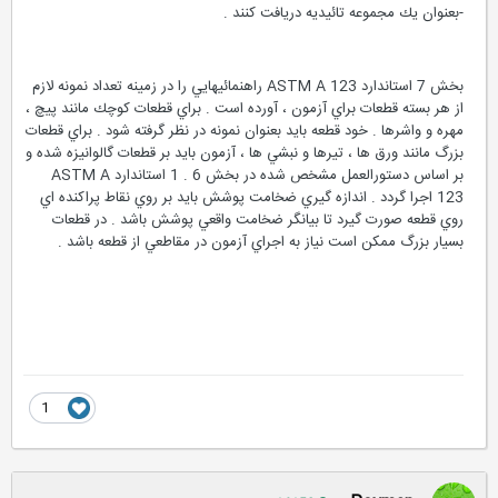
-بعنوان يك مجموعه تائيديه دريافت كنند .
بخش 7 استاندارد ASTM A 123 راهنمائيهايي را در زمينه تعداد نمونه لازم
از هر بسته قطعات براي آزمون ، آورده است . براي قطعات كوچك مانند پيچ ،
مهره و واشرها . خود قطعه بايد بعنوان نمونه در نظر گرفته شود . براي قطعات
بزرگ مانند ورق ها ، تيرها و نبشي ها ، آزمون بايد بر قطعات گالوانيزه شده و
بر اساس دستورالعمل مشخص شده در بخش 6 . 1 استاندارد ASTM A
123 اجرا گردد . اندازه گيري ضخامت پوشش بايد بر روي نقاط پراكنده اي
روي قطعه صورت گيرد تا بيانگر ضخامت واقعي پوشش باشد . در قطعات
بسيار بزرگ ممكن است نياز به اجراي آزمون در مقاطعي از قطعه باشد .
1