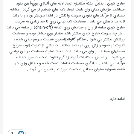
خارج كردن . بدليل اينكه مكانيزم ايجاد لايه هاي آلياژي روي-آهن نفوذ
ميباشد، افزايش دماي وان باعث ايجاد لايه هاي ضخيم تر مي گردد . مشابه
بسياري از فرآيندهاي نفوذي سرعت واكنش در ابتدا سريعتر بوده و با رشد
لايه ها كاهش مي يابد . ضخامت لايه نهايي روي تا حد زيادي به سرعت
خارج كردن قطعه از وان و جدايش روي اضافه (drain-off) از قطعه مي باشد
. هر چه سرعت خارج كردن بيشتر باشد مقدار روي بيشتر بوده و ضخامت
پوشش بيشتر مي شود . هنگام گالوانيزاسيون قطعات سرهم بندي شده ،
تفاوت در نحوه ريزش روي در نقاط مختلف كه ناشي از تفاوت زاويه خروج
قسمتهاي مختلف از وان مي باشد باعث ايجاد تفاوت ضخامت در اين نواحي
مي شود . بر اساس مستندات گالوانيزه گرم تفاوت ضخامت جزو لاينفك
فرآيند مي باشد . ميانگين ضخامت قطعات تست شده و حداقل وزن هر
قطعه همواره بعنوان حداقل ضخامت مورد نياز تعيين مي گردد .
ادامه دارد ....
1