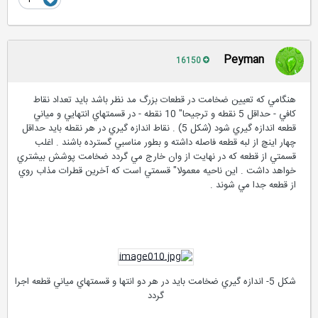
Peyman
16150
هنگامي كه تعيين ضخامت در قطعات بزرگ مد نظر باشد بايد تعداد نقاط
كافي - حداقل 5 نقطه و ترجيحا" 10 نقطه - در قسمتهاي انتهايي و مياني
قطعه اندازه گيري شود (شكل 5) . نقاط اندازه گيري در هر نقطه بايد حداقل
چهار اينچ از لبه قطعه فاصله داشته و بطور مناسبي گسترده باشند . اغلب
قسمتي از قطعه كه در نهايت از وان خارج مي گردد ضخامت پوشش بيشتري
خواهد داشت . اين ناحيه معمولا" قسمتي است كه آخرين قطرات مذاب روي
از قطعه جدا مي شوند .
شكل 5- اندازه گيري ضخامت بايد در هر دو انتها و قسمتهاي مياني قطعه اجرا
گردد