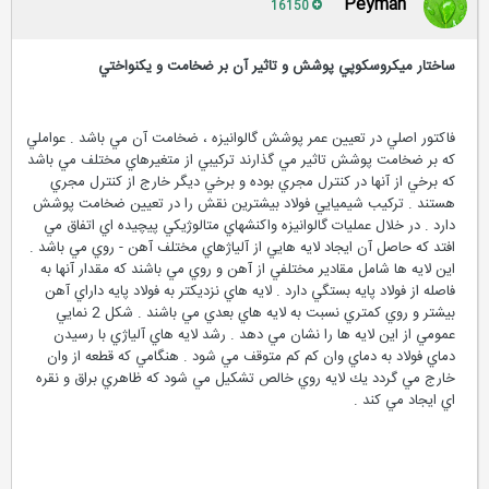
Peyman
16150
ساختار ميكروسكوپي پوشش و تاثير آن بر ضخامت و يكنواختي
فاكتور اصلي در تعيين عمر پوشش گالوانيزه ، ضخامت آن مي باشد . عواملي
كه بر ضخامت پوشش تاثير مي گذارند تركيبي از متغيرهاي مختلف مي باشد
كه برخي از آنها در كنترل مجري بوده و برخي ديگر خارج از كنترل مجري
هستند . تركيب شيميايي فولاد بيشترين نقش را در تعيين ضخامت پوشش
دارد . در خلال عمليات گالوانيزه واكنشهاي متالوژيكي پيچيده اي اتفاق مي
افتد كه حاصل آن ايجاد لايه هايي از آلياژهاي مختلف آهن - روي مي باشد .
اين لايه ها شامل مقادير مختلفي از آهن و روي مي باشند كه مقدار آنها به
فاصله از فولاد پايه بستگي دارد . لايه هاي نزديكتر به فولاد پايه داراي آهن
بيشتر و روي كمتري نسبت به لايه هاي بعدي مي باشند . شكل 2 نمايي
عمومي از اين لايه ها را نشان مي دهد . رشد لايه هاي آلياژي با رسيدن
دماي فولاد به دماي وان كم كم متوقف مي شود . هنگامي كه قطعه از وان
خارج مي گردد يك لايه روي خالص تشكيل مي شود كه ظاهري براق و نقره
اي ايجاد مي كند .