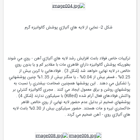
شكل 2- نمايي از لايه هاي آلياژي پوشش گالوانيزه گرم
تركيبات خاص فولاد باعث افزايش رشد لايه هاي آلياژي آهن - روي مي شوند
بطوريكه پوشش گالوانيزه داراي ظاهري مات با مقادير كم و يا بدون روي
خالص در لايه نهايي خواهد شد (شكل 3) . فولادهايي با كربن بيش از
0.25% ، فسفر بيش از 0.04% ، يا منگنز بيش از 1.35% چنين پوششهايي
را تشكيل مي دهند . اين پوششها همچنين ضخامت بيشتري را نسبت به
پوششهاي روشن و براق معمول ايجاد مي كنند . مجري گالوانيزه كنترلي بر
واكنش فولادهاي فعال آرام شده (Killed) با سيليكون ندارند (شكل 4) .
پوششهاي ضخيم تر بدليل عدم حضور لايه نهايي از روي خالص ظاهر
خاكستري تيره و مات هستند. حضور سيليكون بيش از 0.30% باعث لايه
هاي آلياژي روي - آهن ضخيم مي گردد .