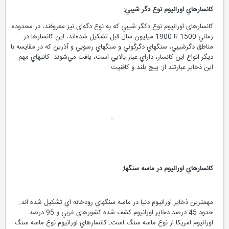
کانسارهاي اورانيوم نوع دگر شيبي:
کانسارهاي اورانيوم نوع دکگر شيبي که به نوع دگه‌اي نيز معروفند، در محدوده
زماني 1500 تا 1900 ميليون سال قبل تشکيل شده‌اند، اين کانسارها در
مناطق دگرشيبي، سنگهاي دگرگوني و سنگهاي رسوبي و آذرين که در مقايسه با
ديگر انواع اين کانسار، داراي عيار بالايي است، يافت مي‌شوند. کانيهاي مهم
اين ذخاير عبارتند از: پيچ بلند و کافنيت
کانسارهاي اورانيوم در ماسه سنگها:
مهمترين ذخاير اورانيوم دنيا در ماسه سنگهاي رودخانه اي تشکيل شده اند.
حدود 45 درصد ذخاير اورانيوم کشف شده کشورهاي غربي و 95 درصد
اورانيوم امريکا از نوع ماسه سنگ است. کانسارهاي اورانيوم نوع ماسه سنگ