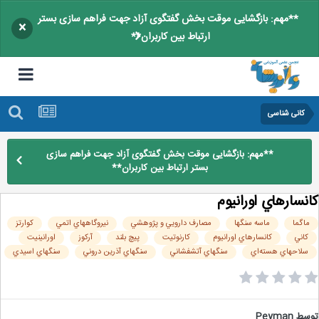
**مهم: بازگشایی موقت بخش گفتگوی آزاد جهت فراهم سازی بستر
×
ارتباط بین کاربران**
کانی شناسی
**مهم: بازگشایی موقت بخش گفتگوی آزاد جهت فراهم سازی
بستر ارتباط بین کاربران**
نسارهاي اورانيوم
اگما
ماسه سنگها
مصارف دارويي و پژوهشي
نيروگاههاي اتمي
کوارتز
کاني
کانسارهاي اورانيوم
کارنوتيت
پيچ بلند
آرکوز
اورانينيت
سلاحهاي هسته‌اي
سنگهاي آتشفشاني
سنگهاي آذرين دروني
سنگهاي اسيدي
سط
Peyman