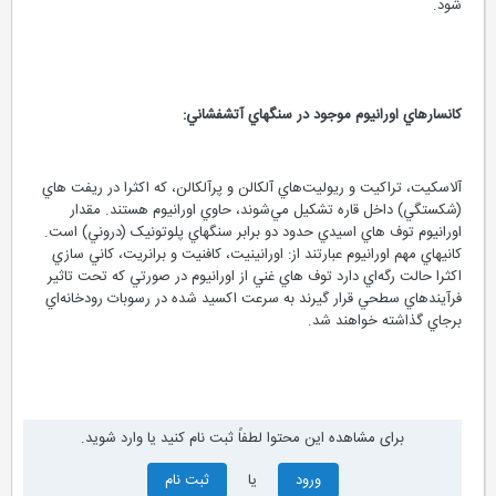
شود.
کانسارهاي اورانيوم موجود در سنگهاي آتشفشاني:
آلاسکيت، تراکيت و ريوليت‌هاي آلکالن و پرآلکالن، که اکثرا در ريفت هاي
(شکستگي) داخل قاره تشکيل مي‌شوند، حاوي اورانيوم هستند. مقدار
اورانيوم توف هاي اسيدي حدود دو برابر سنگهاي پلوتونيک (دروني) است.
کانيهاي مهم اورانيوم عبارتند از: اورانينيت، کافنيت و برانريت، کاني سازي
اکثرا حالت رگه‌اي دارد توف هاي غني از اورانيوم در صورتي که تحت تاثير
فرآيندهاي سطحي قرار گيرند به سرعت اکسيد شده در رسوبات رودخانه‌اي
برجاي گذاشته خواهند شد.
برای مشاهده این محتوا لطفاً ثبت نام کنید یا وارد شوید.
ورود
یا
ثبت نام