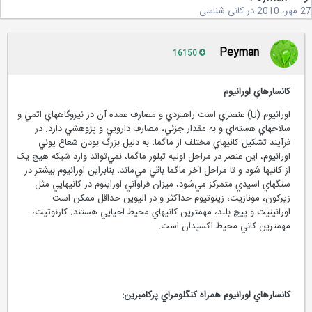
2
در
کانی شناسی
Peyman
16150
کانسارهاي اورانيوم
اورانيوم (U) عنصري است راهبردي و مصارف عمده آن در نيروگاههاي اتمي و
سلاحهاي هسته‌اي و به مقدار جزئي، مصارف دارويي و پژوهشي دارد. در
فرآيند تشکيل کانيهاي مختلف از ماگما، به دليل بزرگ بودن شعاع يوني
اورانيوم، اين عنصر در مراحل اوليه تبلور ماگما، نمي‌تواند وارد شبکه هيچ يک
از کانيها شود و تا مراحل آخر ماگما باقي مي‌ماند، بنابراين اورانيوم بيشتر در
سنگهاي اسيدي متمرکز مي‌شود، ميزان فراواني اوراينوم در کانيهايي مثل
زيرکون، مونازيت، زينوتيوم حداکثر و در اليوين حداقل ممکن است.
اورانينيت و پيچ بلند، مهمترين کانيهاي محيط احيايي هستند. کارنوتيت،
مهمترين کاني محيط اکسيدان است.
کانسارهاي اورانيوم همراه کنگلومراي پرکامبرين: