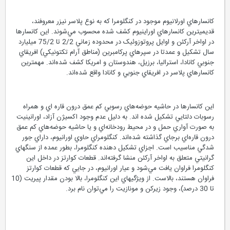
کانسارهاي اورلانيوم موجود در کنگلومرا که به نوع پلاسر نيزر معروفند،
قديميترين کانسارهاي اوراينيوم کشف شده محسوب مي‌شوند. اين کانسارها
در اواخر آرکئن و اوايل پروتوزوئيک در محدوده زماني 2/2 تا 75/2 ميليارد
سال تشکيل و عمدتا در سپرهاي پرکامبرين (مناطق آرام تکتونيکي) افريقاي
جنوبي کانادا، استراليا، برزيل، هندوستان و امريکا کشف شده‌اند. مهمترين
کانسارهاي پلاسر در افريقاي جنوبي و کانادا واقع شده‌اند.
اين کانسارها در حاشيه حوضه‌هاي رسوبي کم عمق درون قاره اي و همراه
رسوبات دلتايي تشکيل شده اند. به دليل عدم وجود اکسيژن آزاد، اورانينيت
به صورت آواري حمل و در محيط رودخانه‌اي و يا حاشيه حوضه‌هاي کم عمق
درون قاره‌اي برجاي گذاشته شده‌اند. کنگلومراي حاوي اورانيوم، داراي جور
شدگي مناسيب است. اجزاي تشکيل دهنده کنگلومرا، بطور عمده از سنگهاي
گرانيتي متعلق به اواخر آرکئن منشا گرفته‌اند. قطعات کوارتز در داخل اين
کنگلومرا فراوان يافت مي‌شود و عيار اورانيوم، در جايي که قطعات کوارتز
فراوان هستند، بالاست. از ويژگيهاي اين کنگلومرا، بالا بودن مقدار پيريت (10
تا 30 درصد)، وجود زيرکن و مونازيت را مي‌توان نام برد.