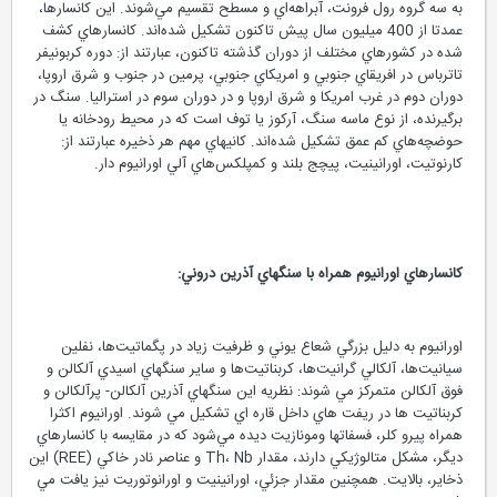
به سه گروه رول فرونت، آبراهه‌اي و مسطح تقسيم مي‌شوند. اين کانسارها،
عمدتا از 400 ميليون سال پيش تاکنون تشکيل شده‌اند. کانسارهاي کشف
شده در کشورهاي مختلف از دوران گذشته تاکنون، عبارتند از: دوره کربونيفر
تاترباس در افريقاي جنوبي و امريکاي جنوبي، پرمين در جنوب و شرق اروپا،
دوران دوم در غرب امريکا و شرق اروپا و در دوران سوم در استراليا. سنگ در
برگيرنده، از نوع ماسه سنگ، آرکوز يا توف است که در محيط رودخانه يا
حوضچه‌هاي کم عمق تشکيل شده‌اند. کانيهاي مهم هر ذخيره عبارتند از:
کارنوتيت، اورانينيت، پيچج بلند و کمپلکس‌هاي آلي اورانيوم دار.
کانسارهاي اورانيوم همراه با سنگهاي آذرين دروني:
اورانيوم به دليل بزرگي شعاع يوني و ظرفيت زياد در پگماتيت‌ها، نفلين
سيانيت‌ها، آلکالي گرانيت‌ها، کربناتيت‌ها و ساير سنگهاي اسيدي آلکالن و
فوق آلکالن متمرکز مي شوند: نظريه اين سنگهاي آذرين آلکالن- پرآلکالن و
کربناتيت ها در ريفت هاي داخل قاره اي تشکيل مي شوند. اورانيوم اکثرا
همراه پيرو کلر، فسفاتها ومونازيت ديده مي‌شود که در مقايسه با کانسارهاي
ديگر، مشکل متالوژيکي دارند، مقدار Th، Nb و عناصر نادر خاکي (REE) اين
ذخاير، بالايت. همچنين مقدار جزئي، اورانينيت و اورانوتوريت نيز يافت مي