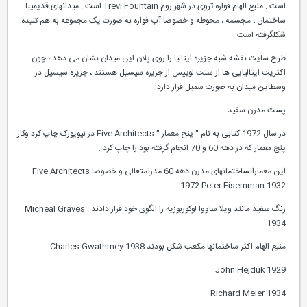
است . منبع الهام فواره تروی در شهر روم Trevi Fountain است . میدانهای قدیمیبا
ساختمان ، مجسمه ، محوطه و خصوصا آب فواره به صورت یک مجموعه به هم تنیده
شکلگرفته است .
طرح سایت نقشه شبه جزیره ایتالیا را روی پلان این میدان نشان می دهد ، چون
اکثریت ایتالیایی ها از سنت لوییس از جزیره سیسیل هستند ، جزیره سیسیل در
وسطاین میدان به صورت سمبل قرار دارد .
پست مدرن سفید
در سال 1972 کتابی به نام " پنج معمار " Five Architects در نیویورک چاپ کرد وکار
پنج معمار که در دهه 60 و 70 انجام گرفته بود را چاپ کرد .
این معمارانساختمانهای مدرن دهه 60 مدرنمتعالی و خصوصا Five Architects
1972 Peter Eisernman 1932
رنگ سفید مانند ویلا ساووا لوکوربوزیه را الگوی خود قرار دادند . Micheal Graves
1934
منبع الهام اکثر ساختمانها مکعب شکل بودند Charles Gwathmey 1938
John Hejduk 1929
Richard Meier 1934