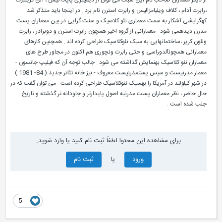
از دیگر معماران صاحب نام این سبک می توان از دیمیتری پاپاداکیس ، آلن گرینبرگ
،رابرت آدام ، کلاف ویلیامزالیس و رابرت استرن نام برد . در اینجا باید متذکر شد
کهگرایشی آشکار به سمت معماری نئو کلاسیک و سنت گرایی در بین معماران پست
مدرن دیدهمی شود . معمارانی از گروه اخیر همچون رابرت استرن و دوبرادر ، رابرت
ولئون کریر ،ساختمانهایی به سبک نئوکلاسیک طراحی کرده اند . همچنین کارهای
معمارانی همچونآلدوراسی و حتی رابرت ونچوری هم اکنون در مجاور طرح های
معماران نئو کلاسیک بهنمایش گذاشته می شود . جالب توجه آن که فیلیپ جانسون -
معمار مدرنیست و سپس پستمدرنیست معروف - نیز خانه تئاتر جدید ( 84- 1981 )
در شهر کیلولند در آمریکا را بهسبک نئوکلاسیک طراحی کرده است . می توان گفت که در
حال حاضر ، نظر معماران پست مدرنبه اصول پایدارتر و جاودانه تر گذشته و تاریخ
جلب شده است .
برای مشاهده این محتوا لطفاً ثبت نام کنید یا وارد شوید.
ورود
یا
ثبت نام
5