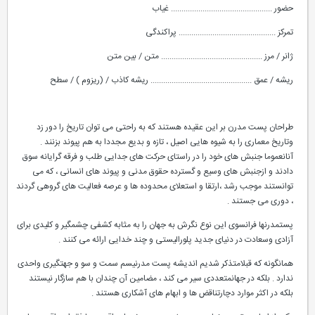
حضور ................................................ غیاب
تمرکز .............................................. پراکندگی
ژانر / مرز ................................................ متن / بین متن
ریشه / عمق ................................................ ریشه کاذب / (ریزوم ) / سطح
طراحان پست مدرن بر این عقیده هستند که به راحتی می توان تاریخ را دور زد
وتاریخ معماری را به شیوه هایی اصیل ، تازه و بدیع مجددا به هم پیوند بزنند .
آنانعموما جنبش های خود را در راستای حرکت های جدایی طلب و فرقه گرایانه سوق
دادند و ازجنبش های وسیع و گسترده حقوق مدنی و پیوند های انسانی ، که می
توانستند موجب رشد ،ارتقا و استعلای محدوده ها و عرصه فعالیت های گروهی گردند
، دوری می جستند .
پستمدرنها فرانسوی این نوع نگرش به جهان را به مثابه کشفی چشمگیر و کلیدی برای
آزادی وسعادت در دنیای جدید پلورالیستی و چند خدایی ارائه می کنند .
همانگونه که قبلامتذکر شدیم اندیشه پست مدرنیسم سمت و سو و جهتگیری واحدی
ندارد . بلکه در جهانمتعددی سیر می کند ، مضامین آن چندان با هم سازگار نیستند
بلکه در اکثر موارد دچارتناقض ها و ابهام های آشکاری هستند .