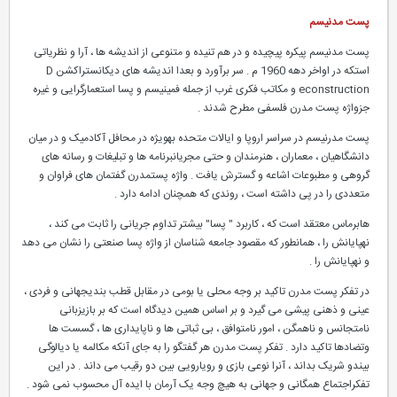
پست مدنیسم
پست مدنیسم پیکره پیچیده و در هم تنیده و متنوعی از اندیشه ها ، آرا و نظریاتی
استکه در اواخر دهه 1960 م . سر برآورد و بعدا اندیشه های دیکانستراکشن D
econstruction و مکاتب فکری غرب از جمله فمینیسم و پسا استعمارگرایی و غیره
جزواژه پست مدرن فلسفی مطرح شدند .
پست مدرنیسم در سراسر اروپا و ایالات متحده بهویژه در محافل آکادمیک و در میان
دانشگاهیان ، معماران ، هنرمندان و حتی مجریانبرنامه ها و تبلیغات و رسانه های
گروهی و مطبوعات اشاعه و گسترش یافت . واژه پستمدرن گفتمان های فراوان و
متعددی را در پی داشته است ، روندی که همچنان ادامه دارد .
هابرماس معتقد است که ، کاربرد " پسا" بیشتر تداوم جریانی را ثابت می کند ،
نهپایانش را ، همانطور که مقصود جامعه شناسان از واژه پسا صنعتی را نشان می دهد
و نهپایانش را .
در تفکر پست مدرن تاکید بر وجه محلی یا بومی در مقابل قطب بندیجهانی و فردی ،
عینی و ذهنی پیشی می گیرد و بر اساس همین دیدگاه است که بر بازیزبانی
نامتجانس و ناهمگن ، امور نامتوافق ، بی ثباتی ها و ناپایداری ها ، گسست ها
وتضادها تاکید دارد . تفکر پست مدرن هر گفتگو را به جای آنکه مکالمه یا دیالوگی
بیندو شریک بداند ، آنرا نوعی بازی و رویارویی بین دو رقیب می داند . در این
تفکراجتماع همگانی و جهانی به هیچ وجه یک آرمان با ایده آل محسوب نمی شود .