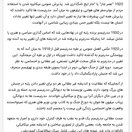
1920 "عصر جاز" یا "جاز ایج نامگذاری شد. پذیرش عمومی میکانیزه شدن با استفاده
مردم از موتر،سفر های هوایی و تیلیفون به میان آمد. مدرنیست ها تاکید داشتند که
پذیرش همه این پیشرفت ها نیاز به تغییر انسان دارد و آن تغییر تنها تغییر عادات
انسان ها نیست بلکه تغییر حس بنیادی زیبایی شناسی در آنهاست.
در 1930 مدرنیسم برنده رتبه ای در نهادهایی شد که اساس گذاری سیاسی و هنری را
شامل میشد. اما زمانیکه مدرنیزم پذیرفته شد در اندیشه های آن تغییر پدید آمده بود.
در 1920 عکس العمل عمومی بر علیه مدرنیسم قبل از 1918 به میان آمد که به
پیوستگی مدرنیزم به گذشته تاکید داشت چیزیکه در اول بر علیه آن میجنگید. این
تغییر در مدرنیزم به شکل سخت افراطی؛ تصنعی، غیر عقلانی و احساسی به نظر
میرسید. دوره قبل از جنگ جهانی دوم در ابتدا بسوی طبقه بندی و نهیلیسم منحرف
می شد که جنبش پارادیگماتیک داد را در خود داشت .
از آنجاییکه که عقلانیت و اندیشه غیر عقلانی هر دو برای تغییر دادن رتبه در جنبش
های بزرگ وجود دارند بعضی نویسنده ها به دیوانگی مدرنیسم جدید حمله ور شدند
و در عین حال دیگران آنرا بی روح و میکانیکی خواندند. مدرنیست ها به دیوانگی
پرتاب میلیون ها جوان به دوزخ جنگ و به کاذب بودن نورم های هنری که نمیتوانستند
واقعیت های احساسی زندگی قرن بیست را مجسم کنند تاختند.
سمت عقلانی مدرنیسم یک قدم به عقب به طرف کنترل، خود داری، و اصرار به متعهد
شدن به جامعه رفت. بعضی تاثیران از تصوری ساختن و اندیشه عصر میکانیکی
تکنالوژی وارد شد. نمونه های این مشی شامل سبک نیوکلاسیک کمپوزیشن