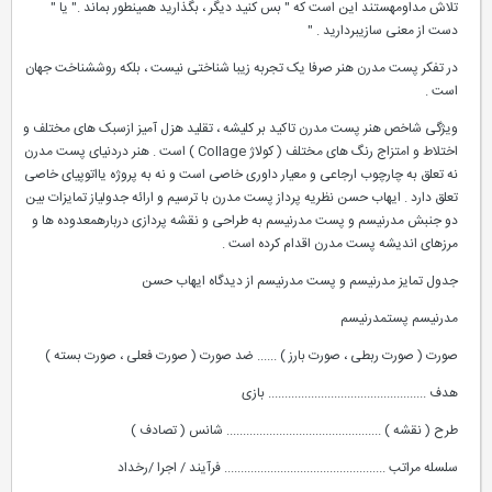
تلاش مداومهستند این است که " بس کنید دیگر ، بگذارید همینطور بماند ." یا "
دست از معنی سازیبردارید . "
در تفکر پست مدرن هنر صرفا یک تجربه زیبا شناختی نیست ، بلکه روششناخت جهان
است .
ویژگی شاخص هنر پست مدرن تاکید بر کلیشه ، تقلید هزل آمیز ازسبک های مختلف و
اختلاط و امتزاج رنگ های مختلف ( کولاژ Collage ) است . هنر دردنیای پست مدرن
نه تعلق به چارچوب ارجاعی و معیار داوری خاصی است و نه به پروژه یااتوپیای خاصی
تعلق دارد . ایهاب حسن نظریه پرداز پست مدرن با ترسیم و ارائه جدولیاز تمایزات بین
دو جنبش مدرنیسم و پست مدرنیسم به طراحی و نقشه پردازی دربارهمعدوده ها و
مرزهای اندیشه پست مدرن اقدام کرده است .
جدول تمایز مدرنیسم و پست مدرنیسم از دیدگاه ایهاب حسن
مدرنیسم پستمدرنیسم
صورت ( صورت ربطی ، صورت بارز ) ...... ضد صورت ( صورت فعلی ، صورت بسته )
هدف ................................................ بازی
طرح ( نقشه ) ............................................... شانس ( تصادف )
سلسله مراتب ................................................. فرآیند / اجرا /رخداد