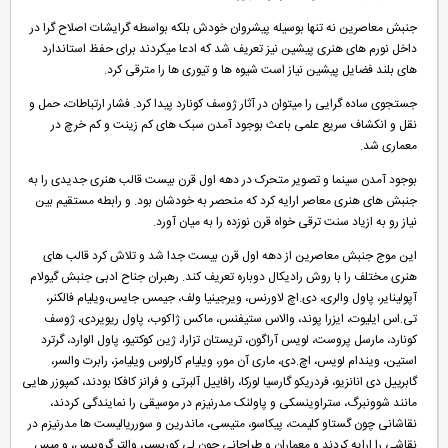
جنبش معاصرین نه تنها بوسیله پیشروان خودش بلکه بواسطه گرایشات اصلاح گرا در
داخل نورم های هنری پیشین نیز تعریف شد که ادعا میکردند برای حفظ استاندارد
های بلند فضایل پیشین نیاز است شیوه ها و تیوری ها را مترقی کرد.
جستجوی ساده گرایی را میتوان در آثار ژوسف کونارد پیدا کرد. فشار ارتباطات، حمل و
نقل و انکشاف سریع علمی باعث بوجود آمدن سبک های کم زینت و کم خرچ در
معماری شد.
بوجود آمدن سینما و تصویر متحرک در دهه اول قرن بیست قالب هنری جدیدی را به
جنبش های هنری معاصر ارایه کرد که منحصر به خودشان بود. و رابطه مستقیم بین
نیاز رو به ازیاد سنت ترقی خواه قرن نوزده را به میان آورد.
این موج جنبش معاصرین از دهه اول قرن بیست جدا شد و تلاش کرد قالب های
هنری مختلف را با روش رادیکال دوباره تعریف کند. رهبران جناح ادبی جنبش گیولام
آپولینایر، پاول والری، دی.اچ لاورنس، ویرجینیا ولف، جیمس جایس،ویلیام فالکنر،
تی.اس ایلیوت، ایزرا پوند، والاس ستیفنس، ماکس ژاکوب، پاول ریویردی، ژوسف
کونارد، مارسل پروست، لویس آراگون، تریستان تزارا، ژین کوکتیو، پاول الوارد، گرترد
استین، ویندام لویس، اچ.دی، ماری آن مور، ویلیام کارلوس ویلیامز، رابرت والسر،
گابرییل دی انانزیو، فردریکو گارسیا لورکا، رافاییل آلبرتی و فرانز کافکا بودند، کمپوزر هایی
مانند شوونبرگ، ستراوینسکی و پاولنک مدرنیزم در موسیقی را نمایندگی کردند،
نقاشانی چون گستاو کلیمت، پیکاسو، متیسی، ماندرین و سورریالیست ها مدرنیزم در
نقاشی را ارایه کردند و معماران و طراحانی چون لی کوربسیر، والتر گروپیس، و میس