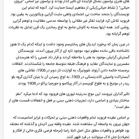
های هنری برگسون بشکل فزاینده ای تاثیر گذار بودند و برگسون نیز اساس "نیروی
حیاتی" ( نشاط حیاتی)یکی از مفاهیم ایستا حمایت کرد. آنچه که تمام این
نویسندگان را متحد ساخت بی اعتمادی واهی مثبت گرایی ویکتورین به یقین بود.
فریوید تلاش کرد فرایند تفکر غیر عقلانی را بواسطه عدسی عقلانیت و توهم گرایی
روشن کند. همه اینها بسته به کاوش جامع به اوج رساندن یک قرن تمایل به نظریات
توهم گرایانه بود.
در عین زمان که برخورد ایدیال های رمانتیسم وجود داشت و اینکه کدام یک تا هنوز
ناشناخته باقی مانده معلوم نبود موجود تازه ای از آثار بیرون آمدند. نویسندگان
گسترش گرایش موجود به هنر را ملاحظه کردند و قرار داد ضمنی را که هنرمندان
مفسرین و نمایندگان عقاید و فرهنگ طبقه متوسط جامعه را شکستاندند. اتفاقات
برجسته خاتمه دادن آرنولد شوونبرگ به کوارتت تار دوم در 1906، نقاشی های
آبستراکت واسیلی کاندینسکی در 1903، به اوج رسیدن آن با بنیان گذاری گروه بلو
ریدر در مونیخ و به طلوع کوبیسم در آثار پیکاسو و جورجیا براکو در 1908 بودند.
تاثیر گذاران نیرومند این موج مدرنیته تیوری های فرویود بود که ادعا میکرد "مغز
ساختار بنیادی و اساسی دارد، تجربیات ذهنی مبنی بر فعل و انفعالات قسمت های از
مغز است".
بر اساس عقیده فریوید تمام واقعیات ذهنی مبنی بر تحرکات و غرایز اساسیست که
جهان بیرون به واسطه آن مشاهده شده. عقیده وقفه بین آنزمان و گذشته که معتقد
بود ظواهر و واقعیات مطلق مثل اصل تابلا راسا (مرحله فرضی فکری خالی از افکار و
تخیلات) جان لاک میتوانند در فرد ظهور کنند.