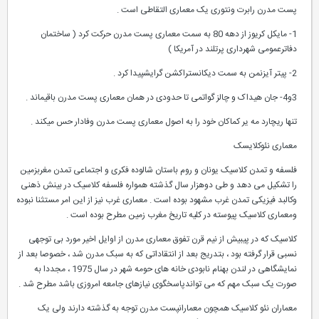
پست مدرن رابرت ونتوری یک معماری التقاطی است .
1- مایکل کریوز از دهه 80 به سمت معماری پست مدرن حرکت کرد ( ساختمان
دفاترعمومی شهرداری پرتلند در آمریکا )
2- پیتر آیزنمن به سمت دیکانستراکشن گرایشپیدا کرد .
3و4- جان هیداک و چالز گواتمی تا حدودی در همان معماری پست مدرن باقیماند .
تنها ریچارد مه یر کماکان خود را به اصول معماری پست مدرن وفادار حس میکند .
معماری نئوکلایسک
فلسفه و تمدن کلاسیک یونان و روم باستان شالوده فکری و اجتماعی تمدن مغربزمین
را تشکیل می دهد و طی دوهزار سال گذشته همواره فلسفه کلاسیک در بینش ذهنی
وکالبد فیزیکی تمدن غرب مشهود بوده است . معماری غرب نیز از این امر مستثنا نبوده
ومعماری کلاسیک پیوسته در کلیه تاریخ مغرب زمین مطرح بوده است .
کلاسیک که در پیبیش از نیم قرن تفوق معماری مدرن از اوایل اخیر مورد بی توجهی
نسبی قرار گرفته بود ، بتدریج بعد از انتقاداتی که به سبک مدرن شد ، خصوصا بعد از
نمایشگاهی در لندن بهنام نابودی خانه های حومه شهر در سال 1975 ، مجددا به
صورت یک سبک مهم که می تواندپاسخگوی نیازهای جامعه امروزی باشد مطرح شد .
معماران نئو کلاسیک همچون معمارانپست مدرن توجه به گذشته دارند ولی یک