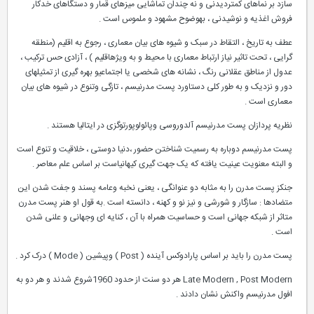
سازد بر نماهای کمتردیدنی و نه چندان تماشایی میزهای قمار و دستگاهای خدکار
فروش اغذیه و نوشیدنی ، بهوضوح مشهود و ملموس است .
عطف به تاریخ ، التقاط در سبک و شیوه های بیان معماری ، رجوع به اقلیم (منطقه
گرایی ، تحت تاثیر نیاز ارتباط معماری با محیط و به ویژهاقلیم ) ، آزادی حس ترکیب ،
عدول از مناطق عقلانی رنگ ، نشانه های شخصی یا اجتماعیو بهره گیری از تمثیلهای
دور و نزدیک و به طور کلی دستاورد پست مدرنیسم ، تازگی وتنوع در شیوه های بیان
معماری است .
نظریه پردازان پست مدرنیسم آلدوروسی وپائولوپورتوگزی در ایتالیا هستند .
پست مدرنیسم دوباره به رسمیت شناختن حضور ،دنیا دوستی ، خلاقیت و تنوع است
و البته معنویت عینیت یافته که یک جهت گیری کیهانیاست بر اساس علم معاصر .
جنکز پست مدرن را به مثابه دو عنوانگی ، یعنی نخبه وعامه پسند و جفت شدن این
متضادها : سازگار و شورشی و نیز نو و کهنه ، دانسته است .به قول او هنر پست مدرن
متاثر از شبکه جهانی است و حساسیت همراه با آن ، کنایه ای وجهانی و علنی شدن
است .
پست مدرن را باید بر اساس پارادوکس آینده ( Post ) وپیشین ( Mode ) درک کرد .
Late Modern , Post Modern هر دو سنت از حدود 1960شروع شدند و هر دو به
افول مدرنیسم واکنش نشان دادند .