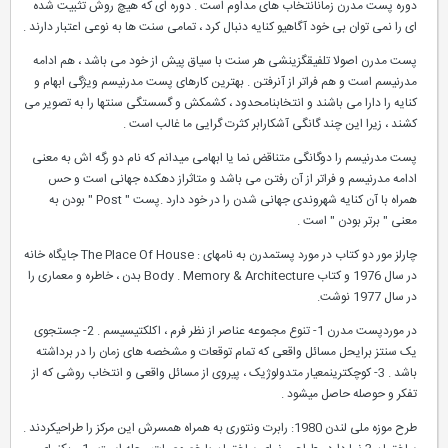
دوره پست مدرن زمانانتخاب های مداوم است . دوره ای که هیچ روش تثبیت شده
ای را نمی توان بی خود آگاهیو کنایه دنبال کرد ، تمامی سنت ها به نوعی اعتبار دارند .
پست مدرن اصولا تلفیقگزینشی هر سنت با سیاق پیش از خود می باشد ، هم ادامه
مدرنیسم است و هم فراتر از آنرفتن . بهترین کارهای پست مدرنیسم ویژگی ابهام و
کنایه را دارا می باشند و انتخابنامحدود ، کشمکش و گسستگی سنتها را به تصویر می
کشند ، زیرا این چند گانگی آشکارابر کثرت گرایی ما غالب است .
پست مدرنیسم را دوگانگی متناقض نما یا ابهامی میدانم که نام دو رگه اش به معنی
ادامه مدرنیسم و فراتر از آن رفتن می باشد و متاثراز دهکده جهانی است و حس
همراه با آن کنایه شهروندی جهانی شدن را در خود دارد .پست " Post " بودن به
معنی " برتر بودن " است .
چارلز مور دو کتاب در مورد پستمدرن به نامهای : The Place Of House جایگاه خانه
در سال 1976 و کتاب Body . Memory & Architecture بدن ، خاطره و معماری را
در سال 1977 نوشت.
در موردپست مدرن 1- تنوع مجموعه عناصر از نظر فرم ، اکلکتیسیسم . 2- جستجوی
یک سنتز برایحل مسائل واقعی که تمام توقعات و مشخصه های زمان را در برداشته
باشد . 3- کوچکترینمعیار متدولوژیک ، پیروی از مسائل واقعی و انتخاب روشی که از
تفکر و حوصله حاصل میشود .
طرح موزه ملی لندن 1980: رابرت ونتوری به همراه همسرش این مرکز را طراحیکردند .