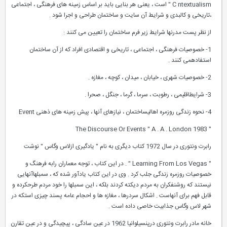
C ntextualism " است ، یعنی هر بنایی باید بر اساس زمینه های فرهنگی ، اجتماعی
،تاریخی و کالبدی و شرایط آن سایت و ساختمان طراحی و اجرا شود .
از نظر پست مدرنها شرایط زیر فرم ساختمان را تعیین می کنند :
1- خصوصیات فرهنگی ، اجتماعی ، تاریخی و اقتصادی افراد که از آن ساختمان
استفادهمی کنند .
2- خصوصیات شهری ، خیابان ، میدان ، کوچه ، مغازه .
3- شرایطاقلیمی ، رطوبت ، سرما ، گرما ، جنگل ، صحرا .
4- نحوه زندگی روزمره اهالیساختمان ، نیازهای آنها ، پیش زمینه های ذهنی Event
" The Discourse Or Events " A . A . London 1983
رابرت ونتوری در سال 1972 کتاب دیگری به نام " یادگیری ازلاس وگاس " نوشت
" Learning From Los Vegas " . در این کتاب ، توجه معماران رابه فرهنگ و
خصوصیات روزمره زندگی جلب کرد . وی در این کتاب یادآور شده که ، سمبلهاآنهایی
نیستند که روشنفکران به مردم دیکته کردند بلکه ، این سمبلها را خود مردم طرحکرده و
قابل فهم برای آنهاست . اشکال سردرها ، مغازه ها و احجام عامه پسند چیزی استکه در
شهر لاس وگاس جذابیت خاصی داده است .
خانه مادر رابرت ونتوری درپنسیلوانیا 1962 در عین سادگی ، پیچیدگی و در عین تقارن