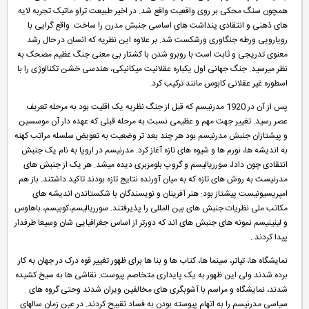
همچون سنگ محکی بر روی واقعیت واقع شد. در اخیر طبیعت تراو ماتیک تجربه لایه
های ذهنی و انتقادی پنداشت های اساسی جنبش مدرن را ساخت. واقع گرایی با
رویارویی ورطه جنگاوری ورشکست شد. بر علاوه این نظریه که انسان در حال رشد
معنوی تدریجی و ثابت است با روبرو شدن با کشتار بی معنی جنگ عظیم مضحک به
نظر میرسید. جنگ جهانی اول یکباره عقلانیت میکانیکی، هندسی خشن تکنالوژی را با
اسطوره غیر عقلانی کابوس مانند ترکیب کرد.
پس از آن در 1920 مدرنیسم که قبل از جنگ نظریه یک اقلیت بود به مرحله تعریف
عصر رسید. تغییر جهت مهم و عظیمی نسبت به مرحله قبلی که عهده دار آن موسسین
و پیشتازان جنبش مدرنیسم بود هر چند بعد تر وضعیت به تعویض سلسله مراتب کهنه
به اندیشه ها، نورم ها و شیوه های تازه آغاز کرد. مدرنیسم در اروپا به نام یک جنبش
انتقادی چون دادا، سورریالیسم و گروپ بلومزبری دیده میشد. هر یک از جنبش های
مدرنیست به روش های تازه که به میان آورنده نتایج تازه بودند تاکید داشتند. باز هم
امپریسیونیست پیشتاز بود: هنر آفرینان و نویسندگان با شکستاندن اندیشه های
مکاتب ملی نظریات جنبش های بین المللی را پذیرفتند. سورریالیسم،کوبیسم، باهاوس
و لینینیسم نمونه های جنبش های اند که دورتر از اساس جغرافیایی شان وسیعا طرفدار
پیدا کردند .
نمایشگاه ها، تیاتر، سینما ها، کتاب ها و بنا ها برای ظهور تغییر قوه درک در جهان به کار
برده شدند ولی این ظهور به یک پایداری متخاصم پیوست. نقاشی ها به سیخ کشیده
شدند، نمایشگاه و مراسم با آشوبگری های مخالفین ویران شدند وحتی گروه های
سیاسی مدرنیسم را به اتهام پیوسته بودن به فساد تقبیح کردند. در عین زمان سالهای