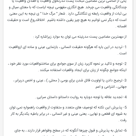
یکی از اساسی ترین مضامین مبحث پست مدرنحول واقعیت یا فقدان واقعیت یا
چندگانگی واقعیت می چرخد. هیچ انگاری مفهومی نیچه ایاست که با معنای سیال و
بی ثبات از واقعیت رابطه ی تنگاتنگی دارد . شعار " مرگ خدا " ی نیچه به این معنی
است که دیگر نمی توانیم به هیچ چیز یقین داشته باشیم . اخلاقدروغ است و حقیقت
افسانه .
از مهمترین مضامین پست مدرنیته می توان به موارد زیراشاره کرد :
1- تردید در این باره که هرگونه حقیقت انسانی ، بازنمایی عینی و ساده ای ازواقعیت
است .
2- توجه و تاکید بر نحوه کاربرد زبان از سوی جوامع برای ساختنواقعیات مورد نظر خود ،
اینکه جوامع چگونه از زبان برای ایجاد واقعیات استفاده میکنند .
3- ترجیح دادن یا اولویت قائل شدن برای بومی ( محلی ) ، عینی و اخص دربرابر ،
جهانی ، انتزاعی و اعم.
4- تجدید علاقه یا توجه دوباره به روایت داستانو داستان سرایی .
5- پذیرش این نکته که توصیف های متعدد و متفاوت از واقعیت راهمواره نمی توان
به شیوه ای قطعی و نهایی ، یعنی عینی و غیر انسانی ، در برابر یاعلیه یکدیگر به کار
رفت .
6- تمایل به پذیرش و قبول چیزها آنگونه که در سطح وظواهر قرار دارند ، به جای