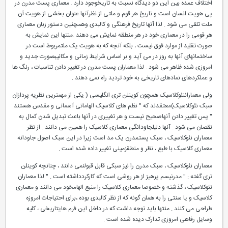
اختلاف عمده بین این دو دیدگاه نسبت به تاریخوجود دارد . معماری پست مدرن در
پی هویت انسان است و تاریخ هر قوم و ملتی از نظرآنها عنوان بخشی از هویت آن
ملت تلقی می شود . لذا آنها تاریخ فرهنگی و کالبدی وهمچنین دستور زبان معماری
هر قومی را در معماری خود در هر منطقه نمایش می دهند .منتها این نمایش به
صورت تقلید از موارد فوق نیست ، بلکه آنچه که به هویت یک ملتمربوط است در
ساختمانهای آنها به روز در می آید و بر اساس شرایط زمانی و مکانیبصورت جدید و
امروزی شده ظاهر می شود . لذا معماران پست مدرن در تغییر دادن تناسبات ، رنگ ها
و عملکردهای نمادهای تاریخی به خود تردید راه نمی دهند .
ولی معماراننئوکلاسیک همچون کوینلن تری انگلیسی ( یکی از مهمترین نظریه پردازان
سبک نئوکلاسیک)معتقدند که " نظم های کلاسیک الهاماتی آسمانی و مقدس هستند
" پس تغییر دادن آنهاصحیح نیست و هر تغییری در آنها باعث تبدیل شدن کمال به
نقصان می شود . آنها دلیلجاودانگی معماری کلاسیک را همین می دانند . از نظر
معماران نئوکلاسیک ، سبک پستمدرن یک مد است زیرا در این سبک اصول جاودانه
معماری کلاسیک با طبع ، نظر و منطقزمینی تغییر داده شده است .
معماران نئوکلاسیک ، سبک مدرن را نیز سبکی قابل قبولنمی دانند ، چنانچه کوینلن
تری گفته : " مدرنیسم پرهیز از هر روشی است که کارکردداشته است . " لذا معماران
نئوکلاسیک ، گذشته و خصوصا معماری کلاسیک را منبع الهامخود می دانند و معماری
کلاسیک و یا سنتی را به همان گونه که از نظر کالبدی بوده ،برای احتیاجات امروزه
طراحی می کنند . منتها باید توجه داشت که در داخل این فرم هایتاریخی ، کلیه
وسایل رفاهی امروزی تدارک دیده شده است .