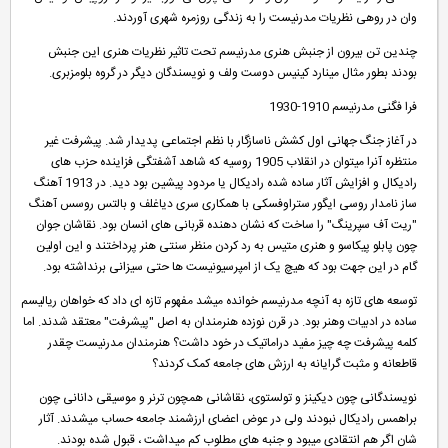
وان در روهی نظریات مدرنیست را به زندگی روزمره شهری آوردند.
چندین تن بیرون از جنبش هنری مدرنیسم تحت تاثیر نظریات هنری این جنبش
بودند بطور مثال مینارد کینیس دوست ولف و نویسندگان دیگر در گروه بلومزبری.
فرا فگنی مدرنیسم 1910-1930
در آغاز جنگ جهانی اول کشش ناسازگار با نظم اجتماعی پدیدار شد. پیشرفت غیر
منتظره آنرا میتوان در انقلاب 1905 روسیه که شاهد آشفتگی فزاینده حزب های
رادیکال و افزایش آثار ساده شده رادیکال یا مردود پیشین بود دید. در 1913 آهنگ
ساز نامدار روسی ایگور ستراوفسکی با همکاری سری دیاغلف و بالتس روسس آهنگ
"ریت آف سپرینگ" را ساخت که نشان دهنده قربانی های انسان بود. نقاشان جوان
چون پابلو پیکاسو و هنری متیس به رد کردن منظر سنتی هنر پرداختند و این اولین
گام در این جهت بود که هیچ یک از امپرسیونیست ها حتی سیزانی برنداشته بود.
توسعه های تازه به آنچه مدرنیسم خوانده میشد مفهوم تازه ای داد که خواهان ریالیسم
ساده در ادبیات وهنر بود. در قرن نوزده هنرمندان به اصل "پیشرفت" معتقد شدند. اما
کلمه پیشرفت چه چیز مفید دراماتیک در خود داشت؟ هنرمندان مدرنیست چقدر
قاطعانه و مثبت گرایانه به ارزش های جامعه کمک کردند؟
نویسندگانی چون دیکینز و تولستوی، نقاشانی همچون ترنر و موسیقی دانانی چون
براهمس رادیکال نبودند ولی در عوض اعضای ارزشمند جامعه حساب میشدند. آثار
شان اگر هم انتقادی میبود و جنبه های مطلوب کم میداشت ، قبول شده بودند.