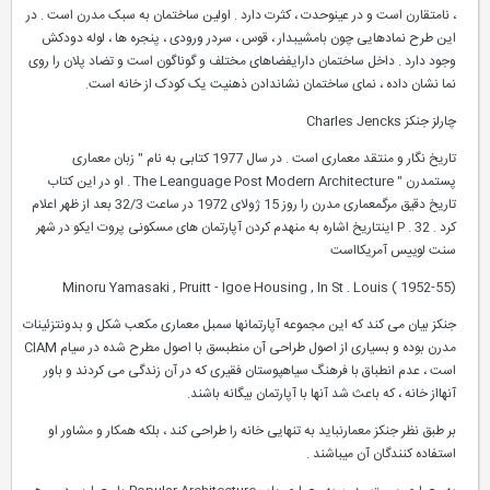
، نامتقارن است و در عینوحدت ، کثرت دارد . اولین ساختمان به سبک مدرن است . در
این طرح نمادهایی چون بامشیبدار ، قوس ، سردر ورودی ، پنجره ها ، لوله دودکش
وجود دارد . داخل ساختمان دارایفضاهای مختلف و گوناگون است و تضاد پلان را روی
نما نشان داده ، نمای ساختمان نشاندادن ذهنیت یک کودک از خانه است.
چارلز جنکز Charles Jencks
تاریخ نگار و منتقد معماری است . در سال 1977 کتابی به نام " زبان معماری
پستمدرن " The Leanguage Post Modern Architecture . او در این کتاب
تاریخ دقیق مرگمعماری مدرن را روز 15 ژولای 1972 در ساعت 32/3 بعد از ظهر اعلام
کرد . P . 32 اینتاریخ اشاره به منهدم کردن آپارتمان های مسکونی پروت ایکو در شهر
سنت لوییس آمریکااست
Minoru Yamasaki , Pruitt - Igoe Housing , In St . Louis ( 1952-55)
جنکز بیان می کند که این مجموعه آپارتمانها سمبل معماری مکعب شکل و بدونتزئینات
مدرن بوده و بسیاری از اصول طراحی آن منطبسق با اصول مطرح شده در سیام CIAM
است ، عدم انطباق با فرهنگ سیاهپوستان فقیری که در آن زندگی می کردند و باور
آنهااز خانه ، که باعث شد آنها با آپارتمان بیگانه باشند.
بر طبق نظر جنکز معمارنباید به تنهایی خانه را طراحی کند ، بلکه همکار و مشاور او
استفاده کنندگان آن میباشند .