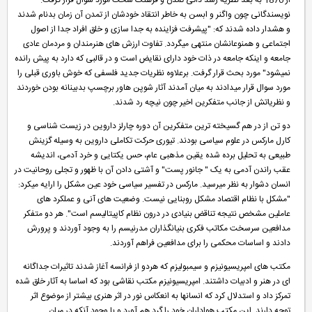
از 1870 به بعد نظریه رشد ذاتی تمدن و فرهنگ سخت مورد سوال قرار گرفت.
نویسندگانی چون واگنر و ابسن به خاطر انتقاد خودشان از تمدن آن زمان بدنام شدند
و هشدار داده شدند که: "پیشرفت فزاینده به جدا سازی و خلق افراد جدا از اصول
اجتماعی و همنوعانشان منتهی میگردد. تفاوت ارزش های هنرمندان و مردمان عادی
جامعه و اینکه جامعه در ذات خود دارای نقایض است و در قالبی که دارد به پیش رانده
نمیشود" مورد بحث قرار گرفت. برعلاوه نظریات جدید فلسفی که خوش باوری قبلی را
مورد سوال قرار میدادند به میان آمدند آثار شوپن هاور برچسپ بدبینانه بودن خوردند
و نظریاتش از جانب متفکرین اخیر چون نیچه رد شدند.
دو تن از در هم گسیخته ترین متفکرین آن دوره چارلز داروین در زیست شناسی و
کارل مارکس در علوم سیاسی بودند. تیوری حرکت تکاملی داروین به وسیله گزینش
طبیعی به تحلیل برده شده یقین مذهبی عام، حس یکتایی و خرد آدمی، اندیشه
عقب راندن آدمی به یک " جانور پست" و آشتی دادن آن با ظهور و تجلی روحانیت در
انسان دشوار به نظر میرسید. مارکس در تفسیر سیاسی خود عین مشکل را ارایه میکرد:
"مشکل با نظام اقتصاد مشکل روبنایی نیست. وضعیت های آنی و عملکرد های
عاملین مشخص نتیجه تناقض بنیادی در درون نظام کاپیتالیسم است". هر دو متفکر
مدافعین سرسخت مکاتب فکری بنیانگذاران مدرنیسم را به وجود آوردند و پرورش
دادند و اساسات محکمی را برای مدافعین فراهم آوردند.
مکتب های امپریسیونیزم و سیمبولیزم که هردو از فرانسه آغاز شدند تاثیرات جداگانه
ای در هنر و ادبیات داشتند. امپریسیونیزم مکتب نقاشی بود که اساسا به آثار خلق شده
تمرکز داد و استدلال کرد که انسانها به انعکاس نور در اثر هنری بیشتر از موضوع اثر
توجه دارند. این مکتب هواداران خود را گرد هم آورد و با وجود آنکه در میان