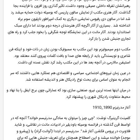
رهبرانشان تفرقه داخلی عمیقی وجود داشت، تاثیر گذاری روز افزون یا فزاینده بجا
گذاشت. آثار هنری مکتب از نمایش سالون پاریس که بوسیله دولت حمایه میشد رد
شد اما در سالون دی رفیوس نمایشی دیگری به کمک امپراطور ناپلیون سوم براه
انداخته شد . بسیاری از آثار اگرچه آثار هنرمندان درجه دوم بودند اما دارای سبک
استاندارد بودند. آثار مانت در این نمایشگاه توجه شگرفی را بخود جلب کرد و راه های
تجاری جنبش شدن را باز کرد.
مکتب دوم سیمبولیزم بود این مکتب به سمبولیک بودن زبان در ذات خود و اینکه فن
شاعری و نویسندگی باید از رابطه های صدا و بافت کلمات پیروی کنند معتقد بود.
استیفن مالارمی در آنچه بعد ها در این مکتب رشد کرد نقش عمده ای داشت.
در عین زمان نیروهای اجتماعی، سیاسی و اقتصادی هم عملکرد هایی داشتند که سر
انجام به عنوان اساس برای بحث نوع رادیکال هنر و اندیشه استفاده شد.
در میان اینها عمده ترین نیرو، صنعتی سازی بود که عماراتی چون برج ایفل را بنا نهاد و
محیط متفاوت رادیکال شهری را پیشنهاد کرد.
آغاز مدرنیزم 1890_1910
کلمینت گرینبرگ نوشت: "چی چیز را میتوان به سادگی مدرنیسم خواند؟ آنچه که در
اواسط قرن گذشته در فرانسه بوسیله باودیلیر در ادبیات، مانت در نقاشی، و شاید
فلاوبرت در پروس فکشن آغاز شد". مدرنیسم در ابتدا (آوانت گراد) یا (پیشرو و
موجد) خوانده میشد و این اصطلاح همچنان برای تعریف جنبش هایی که برای