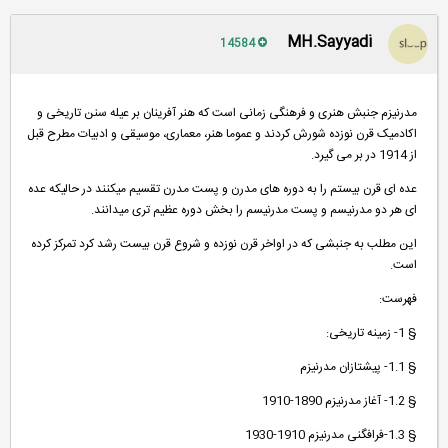
MH.Sayyadi
14584
مدرنیزم جنبش هنری و فرهنگی زمانی است که هنر آفرینان بر عیله سنن تاریخی و
اکادمیک قرن نوزده شورش کردند و عموما هنر، معماری، موسیقی و ادبیات مطرح قبل
از 1914 در بر می گیرد.
عده ای قرن بیستم را به دوره های مدرن و پست مدرن تقسیم میکنند در حالیکه عده
ای هر دو مدرنیسم و پست مدرنیسم را بخش دوره عظیم تری میدانند.
این مطلب به جنبشی که در اواخر قرن نوزده و شروع قرن بیست رشد کرد تمرکز کرده
است.
فهرست:
§ 1- زمینه تاریخی:
§ 1.1- پیشتازان مدرنیزم
§ 1.2- آغاز مدرنیزم 1890-1910
§ 1.3-فرافگنی مدرنیزم 1910-1930