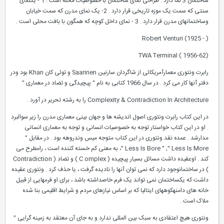
ساختمان 3 نما دارد . طراحی نمای ساختمان با خصوصیات محله است : 1 - یکنمای
سنتی که سمت یک موزه تاریخی قرار دارد . 2- یک نمای مدرن که سمت خیابان
وساختمانهای مدرن قرار دارد . 3 - نمای داخل کوچه که همگون با بافت محلی است .
Robert Venturi (1925 - )
TWA Terminal ( 1956-62)
رابرت ونتوری معمارآمریکائی از شاگردان سارنین Saarinen و توئی کان Khan بود ودر
دفتر آنها کار می کرد . در سال 1966 کتابی به نام " پیچیدگی و تضاد در معماری "
Complexity & Contradiction In Architecture را به رشته تحریر در آورد .
در این کتاب رابرت ونتوری اصول اندیشه ها و جهان بینی معماری مدرن را زیر سوالبرد
. او در این کتاب خواستار توجه به خصوصیات انسانی و توجه به معماری انسانی
مدارشد . عمده نقد ونتوری در این کتاب متوجه میس وندروهه بود . در مقابل "
Less Is Bore " ," Less Is More "، به معنی کم خسته کننده است ، رامطرح می
کند . اوعقیده داشت مسائل بسیار پیچیده ( C omplex ) و تضاد ( Contradiction
) در ساختمانوجود دارد که نمی توان آنها را نادیده گرفت ، یا حذف کرد . ونتوری عقیده
داشت که یکساختمان نمی تواند یک فرم خاصداشته باشد ، برای او فرمهایی از قبیل
خانه های دامنهکوههای ایتالیا که بر اساس نیازهای مردم و شرایط اقلیمی بنا شده
ملاک است .
ونتوری هیچ اعتقادی به سبک بین المللی ندارد و به جای آن معتقد به زمینه گرایی "