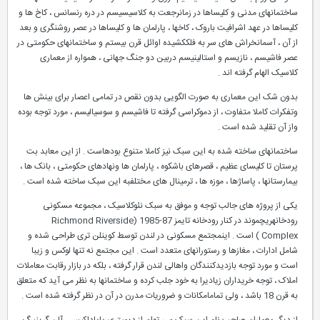
ساختمانهای مدنی و کلیساها در زمانرجعت به کلاسیسیسم در دره رنسانس ، کاخ ها و
کلیساها در عهد اشرافیت باروک ، کاخها ، پارلمان ها و کلیساها در عصر روشنگری و بعد
از آن ، آسمانخراش های سر به فلککشیده اوائل قرن بیستم و ساختمانهای حکومتی در
عصر فاشیسم ، نازیسم و استالینیسم دربین دو جنگ جهانی ، همواره از معماری
کلاسیک الهام گرفته اند .
بدون شک این معماری به صورت الگویی بدون نقص در تمامی اعصار برای بینش ها
وتفکرات کاملا متفاوت ، از دموکراسی گرفته تا فاشیسم و سوسیالیسم ، مورد توجه بوده
واز آن تقلید شده است .
ساختمانهای ساخته شده به این سبک نیز کاملا متنوع بودهاست . از این معابد بت
پرستان تا کلیسای عظیم ، قصرهای باشکوه ، پارلمان ها ونهادهای حکومتی ، بانک ها ،
بیمارستانها ، پاساژها ، موزه ها ، ترمینال های مختلفبه این سبک ساخته شده است .
یکی از پروژه های جالب توجه و موفق به سبک نئوکلاسیک ، مجموعه مسکونی
رودخانهریچموند در کنار رودخانه تایمز 87-1985 (Richmond Riverside
Complex ) است . اینمجتمع مسکونی در لندن توسط کوینلن تری طراحی شده و
شامل ادارات ، مغازها و رستورانهای متعدد است . این مجتمع نه تنها لوکس و زیبا
است و مورد توجه بازدیدکنندگان واهالی لندن قرار گرفته ، بلکه در بازار رقابت معاملات
املاک ، توجه خریداران زیادیرا به خود جلب کرده و ساختمانها به نظر می آید که متعلق
به قرن 18 باشد ، ولی تمامامکانات و ضروریات مدرن در آن در نظر گرفته شده است .