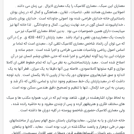
معماران این سبک ، معماری کلاسیک را یک معماری لایزال . بی زمان می دانند .
اصولاین معماری همانند نظم ، تناسبات ، تقارن ، هماهنگی و کمال که در زمان یونان
باستانبرای خانه خدایان طراحی شده بود اصولی جاودانه است . خدایان یونان باستان
، خدایانیبودند انسان گون در حد نهایت زیبایی ، کمال و جاودانگی . لذا خانه آنها نیز
میبایست دارای همین خصوصیات می بود . بدین لحاظ معماری کلاسیک نیز می
بایست یک معماریبدون نقص و ایراد باشد . معبد پارتنان ( 447- 438 ق . م ) در آتن
که می توان آن رانماد شاخص معماری کلاسیک تلقی کرد ، معبدی است که تماما بر
اساس اصول ریاضی وتناسبات هندسی طراحی و اجرا شده است . حجم ساده و
جزئیات این بنا زیبا گونه ایطراحی و اجرا شده که حتی خطای چشم انسان نیز در آن
اصلاح شده است . معبد پارتنانساختمانی به نظر می آید که تمام خطوط افقی ان کاملا
موازی و کلیه ستونها کاملاعمودی ، فاصله بین آنها دقیقا به یک میزان ، قطر آنها به یک
اندازه و عمق شیارهایروی ستونهای دور یک بنا از پایین تا بالا یکسان است . باید توجه
داشت که در معبدپارتنان یک خط مستقیم وجود ندارد و تمامی نکاتی که ذکر شد و
رسیدن به این حد ازکمال ، تنها با تنظیم و تصحیح دقیق هندسی ممکن بوده است .
به لحاظ موارد اشارهشده در فوق ، شاهد بوده ایم که در غرب همواره مکتب ها و سبک
های مختلف فکری و هنریظهور کرده و پس از چندی مطرود و به حاشیه رانده شده ،
ولی معماری کلاسیک حضوری شاخصو پیوسته در کلیه دوران ها داشته است .
خانه خدایان و یا به عبارتی ، معابدیونانیان باستان منبع الهام بسیاری از ساختمانهای
مهم در طی دوهزار و پانصد سالگذشته در غرب بوده است . معابد ، کاخها و بناهای
حکومتی روم باستان ، کلیساهایعظیم قرون وسطا در عصر اقتدار مسیحیت ، کاخها ،