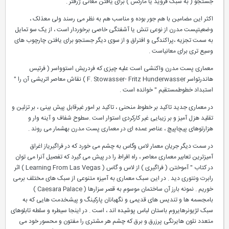
جستجو ( به سبک فروید یا مارکس ) برای یافتن معانی ژرفتر .
اکثر این مضامین با هم جور بوده و مناسب هم به نظر می رسند ولی معذلک ،
وضعیتپست مدرن از نوعی تنش یا آشفتگی خاصی برخوردار است ، از یک سو تمایل
به سمت تجزیه ،پراکندگی و افتراق و از سوی دیگر جستجو برای یافتن چارچوب های
وسیع تری برای معانیاست .
معماری پست مدرن واکنشی است علیه چیزی که فردریش استوواسر ( فرتیس
هاندرتواسر F. Stowasser- Fritz Hunderwasser ) نقاش معاصر اتریشی آن را "
استبداد خطوطمستقیم " خوانده است .
در معماری جدید تاکید بر خطوط منحنی ، تاکید بر امور غیرقابل پیش بینی ، بر تزئین و
تقلید هزل آمیز و بر زیبایی غیر کارکردی استوار است .سطوح شفاف و آینه وار و
هزارتوهای پیچاپیچ ، عناصر عمده ای در معماری پست مدرن بهشمار می روند .
در سمت دیگر جریان معمار لاس وگاس به چشم می خورد که در فراگیریاز اغراق
آمیزترین تعابیر معماری معاصر ، راه افراط را در پیش می گیرد که تفصیل آنرا می توان
در کتاب " آموختن ( فراگیری ) از لاس و گاس ( Learning From Las Vegas ) اثر
رابرت ونتوری دید . در این سبک معماری به آمیزه متنوعی از سبک های مختلف برمی
خوریم . نمونه بارز آن ساختمان موسوم به قصر سزارها ( Caesara Palace )
بامجسمه ها و تندیس های قدیمی و نگهبانان پارکینگ و پیشخدمت هایی که به
سبک لژیونرهایروم باستان لباس پوشیده اند ، است . در اینجا سیطره و سلطه تابلوهای
متعدد نئون هایرنگی پرزرق و برق که چشم هر مشتری را مفتون و محسور خود می