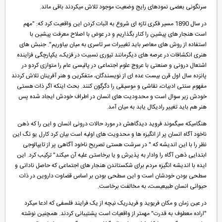
سرنگونی بعضی نمودهای رایج وضعیت موجود تلاش میکردند باقی ماند.
در سال 1890 مسیر فکری تازه ای شروع به اثبات کردن این واقعیت کرد که: "مهم
است هنجار های پیشین را کنار بگذاریم و در عوض با اصلاح معرفت پیشین با
استفاده از روش های معاصر باید تغییرات سر تاسری به میان بیاوریم". جنبش های
هنری انکشافات در عرصه های دیگرمانند تیوری نسبیت در فزیک، یکپارچگی فزاینده
اشتعال درونی و صنعتی با عروج علوم اجتماعی در پالیسی عام را متوازی کردو در
پانزده سال اول قرن بیست عده ای از نویسندگان، متفکرین و هنر آفرینان تلاش کردند
مفهوم سنتی ادبیات، نقاشی و موسیقی را دگرگون کنند. بحث اینکه اگر ذات هستی
خودش زیر سوال است و محدودیت های انسان در اطراف خودش ایجاد شده پس
هنر هم باید تغییر رادیکال یابد به میان آمد.
هنگامیکه سیگموند فروید دیدگاهش در مورد حالات درونی انسان و این را که ذهن
ناخود آگاه انسان پر از انگیزه ها و محدویت های اولیه است بیان کرد کارل یو نگ این
نظر را با این اندیشه که " در سرشت هستی تصریح ناخود آگاهی پر از تایپالوجی
ابتدایی ذهن آگاه را وادار به پذیرش و یا برخاستن علیه آن میکند" ترکیب کرد. این
ایده با اندیشه انگیزه مردم برای شکستاندن هنجار های اجتماعی که حاصل نادانی و
سطحی بودن خودشان است و این سطحی بودن بر اساس قضاوت داروین در ذات
حیوانی انسان طبیعیست، به مخالفت برخاست.
در عین زمان و مکان فریوید و فریدریک نیچه از یک فرایند فلسفی که ادعا میکرد
"اراده معطوف به قدرت" مهمتر از واقعیات است پشتیبانی کردند. همچنین نوشته