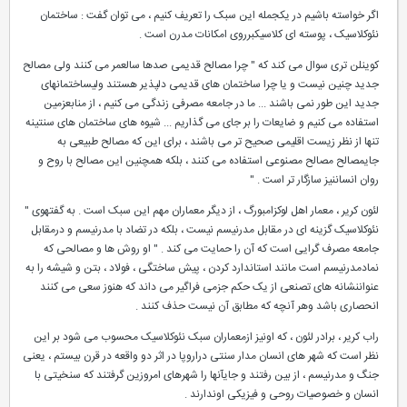
اگر خواسته باشیم در یکجمله این سبک را تعریف کنیم ، می توان گفت : ساختمان
نئوکلاسیک ، پوسته ای کلاسیکبرروی امکانات مدرن است .
کوینلن تری سوال می کند که " چرا مصالح قدیمی صدها سالعمر می کنند ولی مصالح
جدید چنین نیست و یا چرا ساختمان های قدیمی دلپذیر هستند ولیساختمانهای
جدید این طور نمی باشند ... ما در جامعه مصرفی زندگی می کنیم ، از منابعزمین
استفاده می کنیم و ضایعات را بر جای می گذاریم ... شیوه های ساختمان های سنتینه
تنها از نظر زیست اقلیمی صحیح تر می باشند ، برای این که مصالح طبیعی به
جایمصالح مصالح مصنوعی استفاده می کنند ، بلکه همچنین این مصالح با روح و
روان انساننیز سازگار تر است . "
لئون کریر ، معمار اهل لوکزامبورگ ، از دیگر معماران مهم این سبک است . به گفتهوی "
نئوکلاسیک گزینه ای در مقابل مدرنیسم نیست ، بلکه در تضاد با مدرنیسم و درمقابل
جامعه مصرف گرایی است که آن را حمایت می کند . " او روش ها و مصالحی که
نمادمدرنیسم است مانند استاندارد کردن ، پیش ساختگی ، فولاد ، بتن و شیشه را به
عنواننشانه های تصنعی از یک حکم جزمی فراگیر می داند که هنوز سعی می کنند
انحصاری باشد وهر آنچه که مطابق آن نیست حذف کنند .
راب کریر ، برادر لئون ، که اونیز ازمعماران سبک نئوکلاسیک محسوب می شود بر این
نظر است که شهر های انسان مدار سنتی دراروپا در اثر دو واقعه در قرن بیستم ، یعنی
جنگ و مدرنیسم ، از بین رفتند و جایآنها را شهرهای امروزین گرفتند که سنخیتی با
انسان و خصوصیات روحی و فیزیکی اوندارند .