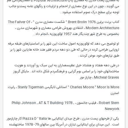
به معماری پست مدرن به معماری پاپ Popular Architecture یا معماریمردمی هم
می گویند ، چون در این نوع معماری از احجام و تزئینات و رنگهای عامه پسندو جالب
توجه برای سطح درک عموم استفاده میشود .
کتاب برنت برلین Brent Brolin 1976 " شکست معماری مدرن " ، The Failver Of
Modern Architecture ، انتقادی بهروش طراحی معماری و شهرسازی مدرن ،
بخصوص به طرح شهر چندیگار هند 1957 لوکوربوزیه ،انجام داد .
او توضیح می دهد که لوکوربوزیه اصول ساخت این شهر را بر اساسنیازهای طبقه مرفه
اروپایی طراحی کرده در حالی که طی دو دهه مردم فقیر هند خانه هایاین شهر را بر
طبق نیازهای خود عوض کردند .
در طی دهه هفتاد و هشتاد خیل عظیممعماران به این سبک رو آوردند و هویت
ساختمانهای خود را بر اساس بوم گرایی و فرهنگمردم شکل داده اند . مایکل گریوز
Micheal Graves ، چارلز مور
Charles Moore " Moor Is More " استانلی تایگرمن Stanly Tigerman ، رابرت
استرن
Robert Stern ، فیلیپ جانسون ، Philip Johnson , AT & T Building 1978 ,
Newyork
یکی از طرحهای پست مدرن ، طرح میدان ایتالیایی ها Piazza D ' Italia کار چارلزمور
است . این میدان برای ایتالیایی تباران در آمریکا بین سالهای 79- 1978 ساختهشده