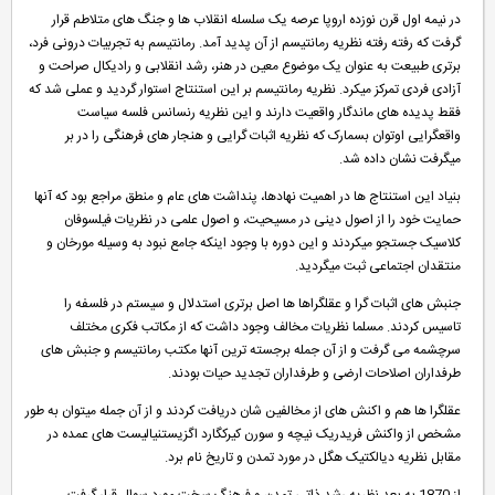
در نیمه اول قرن نوزده اروپا عرصه یک سلسله انقلاب ها و جنگ های متلاطم قرار
گرفت که رفته رفته نظریه رمانتیسم از آن پدید آمد. رمانتیسم به تجربیات درونی فرد،
برتری طبیعت به عنوان یک موضوع معین در هنر، رشد انقلابی و رادیکال صراحت و
آزادی فردی تمرکز میکرد. نظریه رمانتیسم بر این استنتاج استوار گردید و عملی شد که
فقط پدیده های ماندگار واقعیت دارند و این نظریه رنسانس فلسه سیاست
واقعگرایی اوتوان بسمارک که نظریه اثبات گرایی و هنجار های فرهنگی را در بر
میگرفت نشان داده شد.
بنیاد این استنتاج ها در اهمیت نهادها، پنداشت های عام و منطق مراجع بود که آنها
حمایت خود را از اصول دینی در مسیحیت، و اصول علمی در نظریات فیلسوفان
کلاسیک جستجو میکردند و این دوره با وجود اینکه جامع نبود به وسیله مورخان و
منتقدان اجتماعی ثبت میگردید.
جنبش های اثبات گرا و عقلگراها ها اصل برتری استدلال و سیستم در فلسفه را
تاسیس کردند. مسلما نظریات مخالف وجود داشت که از مکاتب فکری مختلف
سرچشمه می گرفت و از آن جمله برجسته ترین آنها مکتب رمانتیسم و جنبش های
طرفداران اصلاحات ارضی و طرفداران تجدید حیات بودند.
عقلگرا ها هم و اکنش های از مخالفین شان دریافت کردند و از آن جمله میتوان به طور
مشخص از واکنش فریدریک نیچه و سورن کیرکگارد اگزیستنیالیست های عمده در
مقابل نظریه دیالکتیک هگل در مورد تمدن و تاریخ نام برد.