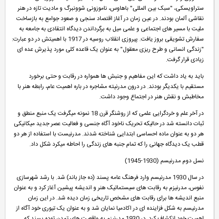
ستراویسکی، "سبک بین المللی" باهاوس، ناموزونی شوونبرگ و مادیت تازه در هنر
نقاشی آلمان بودند. در عین زمان در آغاز اقتصاد سنجی و صعود جوامع به بازساخت
ملیت با مسیر های اجتماعی و علمی میل به برگرداندن دیدگاه انتقادی به جامعه به
سفارش تشویقی بروز یافت. پیروزی انقلاب روسیه در 1917 با اهمیتش در دو عبارت:
"زندگی انسانی و طرح ریزی معقول" به عنوان یک قاعده کلی مورد پذیرش عده ای
زیادی قرار گرفت.
باید به یاد داشت که این مفاهیم و جنبش ها همواره در رقابت و حتی برخورد
مستقیم با یکدیگر بودند. در درون مدرنیته مشاجره در باره اهمیت عام، رابطه هنر با
مخاطبش و نقش هنر در اجتماع وجود داشت.
در آخر علم و خردگرایی علمی که از روشنگر قرن 18 نمونه میگرفت یک منبع منطق و
ثبات دانسته شد در حالیکه تحریک ناخود آگاه جنسی و فعالیت عصر جدید میکانیکی
هر دو به عنوان ماده احساسی ابتدایی شناخته شدند. مدرنیست با استفاده از هر دو
قطب یک دیدگاه جهانی را که تمام جنبه های زندگی را احاطه میکرد شکل داد.
نسل دوم مدرنیسم (1930-1945)
در سال 1930 مدرنیسم وارد فرهنگ عامه پسند (ده جاز باند) شد. با رشد شهرسازی
نفوس، مدرنیزم به رقابت های سیستماتیک هنر و اندیشه پیشین آغاز کرد و به عنوان
منبع اندیشه ها برای رقابت های مشخص تاریخی زمان دیده شد. در این زمان
مدرنیسم به شکل فزاینده ای در اکادمیا نمایان شد و به عنوان یک تیوری خود آگاه از
اهمیت خود انکشاف کرد. در 1930 مدرنیزم به واقعیت های تمدن توده پسند که