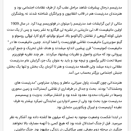
مدرنیسم درحال پیشرفت شاهد مراحل عقب گرد از طرف نظامات اجتماعی بود و
هنرمندان مدرنیست هم در قالب انقلابیون و ویرانگران شناخته شدند نه روشنگران.
مثالی از این گرایشات ضد مدرنیسم را میتوان در فوتوریسم پیدا کرد. در سال 1909
اولین مانیفیست اف.تی مارینتی در نشریه لی فیگارو به نشر رسید و پس از یک مدت
خیلی کوتاه گروهی از نقاشان (گیاکومو بالا، امبرتو بوکیانو، کارلو کارا، لیوگی روسولو و
گینو سویرینی) مانیفیست نقاشی فوتوریست را امضا کردند. چنین مانیفیست ها در "
مانیفیست کمونیست" قرن پیشین اندازه میشدند و هدف شان تحریک و جمع آوردن
پیروانی بود که مبادی واصول و نظریات پیشنهاد میکردند . هر چند نظریه فوتوریزم
عمیقا تحت تاثیر برگسون و نیچه بود و باید به عنوان یک جزء گرایش عام مدرنیست
عقلانی دیده میشد ولی فلسفه مدرنیست و هنر تا آنزمان یک بخش و تنها یک بخش
جنبش اجتماعی بزرگتر بحساب می آمد.
هنرمندانی چون کلیمت، پاول سیزانی، ماهلر و ریچارد ستراوس "مدرنیست های
وحشتناک" بودند. بحث و جدال در طرفداری از نقاشی آبستراکت و زمین محوری
وسیعا در نشریات محدود معدود شده بود و انتشار میافت. بدویت و پیسمیسم
مدرنیست مورد بحث بود ولی از مسیر ادواردین نمایندگی نمیکرد بیشتر به طرف
عقیده آپتیمیست و لیبرال ویکتورین متمایل بود.
در ابتدا شکست وضعیت موجود به نسلی که میلیون ها کشته داده بود آشکار به نظر
میرسید. قبل از جنگ استدلال شده بود که هیچ کسی با آنهمه مصارف بالا نخواهد
جنگید، در مرحله دوم معرفی عصر میکانیکی در زندگی مشهود بود. جنگ ماشینی