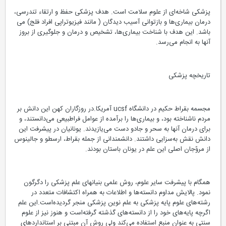
پزشکی شاخه‌ای از علوم سلامت است. هدف پزشکی حفظ و ارتقاء تندرسی،
درمان بیماری‌ها و بازتوانی آسیب دیدگان ( مانند فیزیوتراپی افراد فلج) می
باشد. این هدف با شناخت بیماری‌ها، تشخیص و درمان و جلوگیری از بروز
آنها به انجام می‌رسد.
تاریخچه پزشکی
مجسمه بقراط حکیم در دانشگاه ucsf آمریکا.در روزگاران کهن این دانش بر
مردم ناشناخته بود، و بیماری‌ها را برآمده از عوامل فراطبیعی می‌دانستند، و
برای درمان آنها به سحر و جادو دست می‌یازیدند. یونانیان در پیشرفت این
دانش نقش به‌سزایی داشتند. دانشمندانی از جمله بقراط، ارسطو و جالینوس
از مروّجان اصلی این علم در یونان باستان بودند.
همگام با پیشرفت سایر علوم، روش علمی بنیانهای علم پزشکی را دگرگون
نمود. پالایش مداوم دانسته‌ها و اطلاعات به همراه اکتشافات متعدد در
رشته‌های علوم پایه پزشکی به علم نوین پزشکی منجر گردیده‌است.این علم
اگرچه پایه‌های خود را از دانسته‌های گذشته گرفته‌است و هنوز نیز از علوم
سنتی به عنوان منبع استفاده می‌کند ولی روش آن مبتنی بر استانداردهای