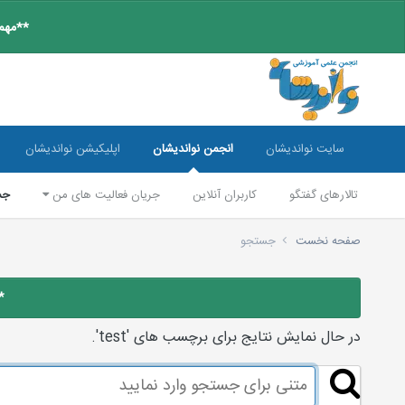
**مهم:
سایت نواندیشان
انجمن نواندیشان
اپلیکیشن نواندیشان
تالارهای گفتگو
کاربران آنلاین
جریان فعالیت های من
جس
صفحه نخست
جستجو
*
در حال نمایش نتایج برای برچسب های 'test'.