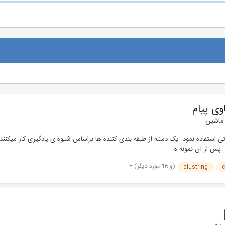
وی پیام
 ماشین
تی استفاده نمود. یک دسته از طبقه­ بند­ی کننده­ ها براساس شیوه­ ی یادگیری کار می­کنند.
 پس از آن نمونه­ ه...
(و 16 مورد دیگر)
clustring
c