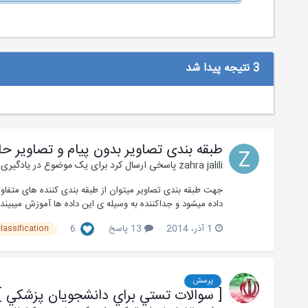
3 نتیجه پیدا شد
طبقه بندی تصاویر بدون پیام و تصاویر حا
zahra jalili
پاسخی ارسال کرد برای یک موضوع در
یادگیری
جهت طبقه­ بندی تصاویر می­توان از طبقه ­بندی­­ کننده­ های متفاو
داده می­شود و جدا­کننده به وسیله­ ی این داده ­ها آموزش می­بیند.
1 آذر، 2014
13 پاسخ
6
lassification
پرسش
[ سوالات تستي براي دانشجويان پزشكي ]