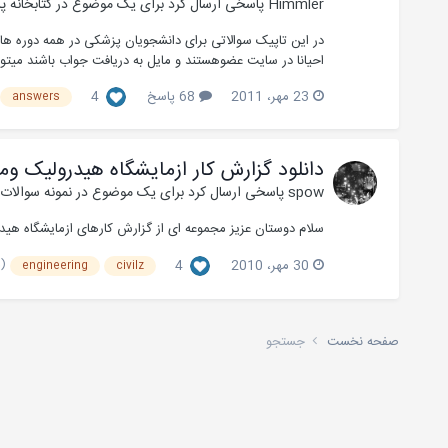
Himmler
پاسخی ارسال کرد برای یک موضوع در
کتابخانه 
در این تاپیک سوالاتی برای دانشجویان پزشکی در همه دوره های
احیانا در سایت عضوهستند و مایل به دریافت جواب باشند میتوا
23 مهر، 2011
68 پاسخ
4
answers
دانلود گزارش کار ازمایشگاه هیدرولیک وم
spow
پاسخی ارسال کرد برای یک موضوع در
نمونه سوالات
سلام دوستان عزیز مجموعه ای از گزارش کارهای ازمایشگاه هیدرول
(و 23 مو
30 مهر، 2010
4
engineering
civilz
صفحه نخست
جستجو