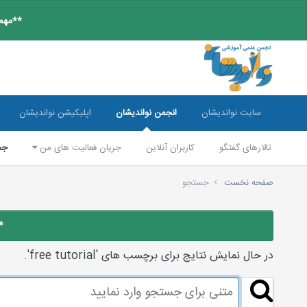
**مهم:
سایت نواندیشان
انجمن نواندیشان
اپلیکیشن نواندیشان
تالارهای گفتگو
کاربران آنلاین
جریان فعالیت های من
جس
صفحه نخست
جستجو
*
در حال نمایش نتایج برای برچسب های 'free tutorial'.