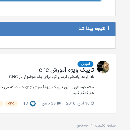
1 نتیجه پیدا شد
آموزش
تایپک ویژه آموزش cnc
baybak
پاسخی ارسال کرد برای یک موضوع در
CNC
سلام دوستان ...این 
هم کمکم کنید ......
16 آبان، 2010
39 پاسخ
13
c
cnc
صفحه نخست
جستجو