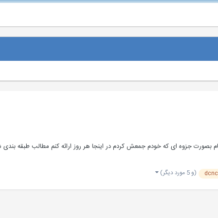
تایپیک ویژه آموزش cnc هست که می خام بصورت جزوه ای که خودم جمعش کردم در اینجا هر روز ارائه کن
(و 5 مورد دیگر)
dcn