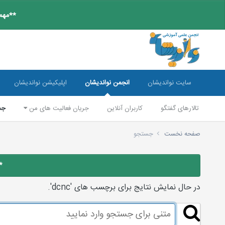
**مهم:
سایت نواندیشان
انجمن نواندیشان
اپلیکیشن نواندیشان
تالارهای گفتگو
کاربران آنلاین
جریان فعالیت های من
جس
صفحه نخست
جستجو
*
در حال نمایش نتایج برای برچسب های 'dcnc'.