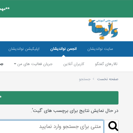
**مهم:
سایت نواندیشان
انجمن نواندیشان
اپلیکیشن نواندیشان
تالارهای گفتگو
کاربران آنلاین
جریان فعالیت های من
جس
صفحه نخست
جستجو
*
در حال نمایش نتایج برای برچسب های 'گيت'.