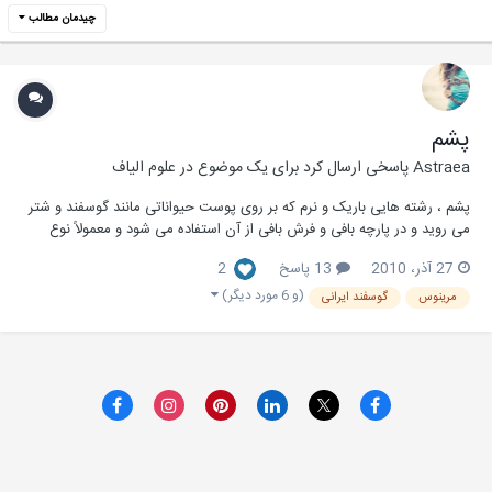
چیدمان مطالب
پشم
Astraea
پاسخی ارسال کرد برای یک موضوع در
علوم الیاف
پشم ، رشته هایی باریک و نرم که بر روی پوست حیواناتی مانند گوسفند و شتر
می روید و در پارچه بافی و فرش بافی از آن استفاده می شود و معمولاً نوع
غیرقابل رشتن آن برای تولید نمد به کار می رود. نوع پشم به روش پرورش
27 آذر، 2010
13 پاسخ
2
جانور، فصل پشم چینی و شرایط آب وهوایی بستگی دارد. پشم از جهت ظرافت
و ضخامت ، به سه دسته تق...
(و 6 مورد دیگر)
مرینوس
گوسفند ایرانی