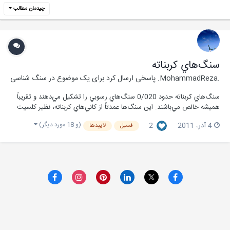
چیدمان مطالب
سنگ‌هاي كربناته
.MohammadReza.
پاسخی ارسال کرد برای یک موضوع در
سنگ شناسی
سنگ‌هاي كربناته حدود 0/020 سنگ‌هاي رسوبي را تشكيل مي‌دهند و تقريباً
هميشه خالص مي‌باشند. اين سنگ‌ها عمدتاً از كاني‌هاي كربناته، نظير كلسيت
CaCo3 ، اراگونيت CaCo3 و دولوميت Camg(Co3)2 تشكيل شده‌اند بعلت
(و 18 مورد دیگر)
4 آذر، 2011
2
فسیل
لاییدها
فعاليت يخچال‌ها در پلئيتوسن (Pleistocene) رس...