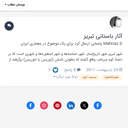
چیدمان مطالب
آثار باستانی تبریز
Mahnaz.D
پاسخی ارسال کرد برای یک موضوع در
معماری ایران
شهر تبریز شهر تاریخ‌ساز، شهر حماسه‌ها و شهر اسطوره‌ها و شهری است که بر
دامنهٔ کوه سرخاب واقع گشته که به‌قولی نامش (توریس یا تاوریس) برگرفته از
نام این کوه سرخ‌فام بوده‌است. این شهر به‌دلیل شرایط خاص جغرافیایی و
24 اردیبهشت، 2011
8 پاسخ
3
طبیعی از اهمیت بالای اقتصادی و سیاسی برخوردار است و پیدایش تمدن‌های
باستانی نظیر سان‌ها و...
(و 8 مورد دیگر)
مقبرةالشعرا
مسجد کبود