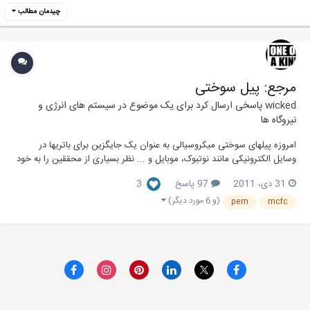
چیدمان مطالب
مرجع: پیل سوختی
wicked
پاسخی ارسال کرد برای یک موضوع در
سیستم های انرژی و
نیروگاه ها
امروزه پیل­های سوختی میکروسیالی به عنوان یک جایگزین برای باتری­ها در
وسایل الکترونیکی مانند نوت­بوک، موبایل و ... نظر بسیاری از محققین را به خود
جلب کرده و در بین بازار قطعات الکترونیکی از این قبیل، از جایگاه بالاتری
31 دی، 2011
97 پاسخ
3
برخوردار هستند. پیل­های سوختی میکروسیالی جریان آرام (LFFC)، مشکلاتی از
قبیل دمای کا...
(و 6 مورد دیگر)
pem
mcfc