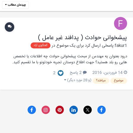
چیدمان مطالب
پیشخوانی حوادث ( پدافند غیر عامل )
fakur1
پاسخی ارسال کرد برای یک موضوع در
گفتگوی آزاد
درود بعنوان یه مهندس از مبحث پیشخوانی حوادث چه اطلاعات یا تخصص
هایی رو بلد هستید؟ جهت اطلاع دوستان تجربه خودتونو با ما تقسیم کنید.
پیشخوانی حوادث در طراحی پروژه ها باعث میشه که انسان بتونه از این طریق
14 فروردین، 2016
2 پاسخ
2
راهکار هایی رو تو پروژه تعریف بکنه که حوادث کمتر اتفاق بیفته. پیشخوانی
حوادث یعنی : پیدا کردن ج...
(و 28 مورد دیگر)
موضوع
میافتد؟