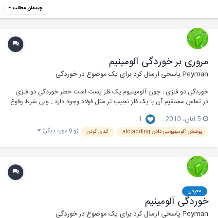
چیدمان مطالب
مروری بر خوردگی آلومینیم
Peyman
پاسخی ارسال کرد برای یک موضوع در
خوردگی
خوردگی دو فلزی : چون آلومینیوم یک فلز پست است خطر خوردگی دو فلزی
در تماس مستقیم آن با یک فلز نجیب تر مثل فولاد وجود دارد . ولی شرط وقوع
حمله٬ حضور یک الکترولیت در نقطه تماس است . لذا خوردگی دو فلزی در
5 آبان، 2010
1
فضای بسته خشک به وجود نمی آید و خطر حمله خوردگی دو فلزی در اتمسفر
باز وجود دارد . البته این نوع خ...
(و 9 مورد دیگر)
پوشش آلومینیومی دادن alcladding
آندی کردن
معرفی
خوردگی آلومینیم
Peyman
پاسخی ارسال کرد برای یک موضوع در
خوردگی