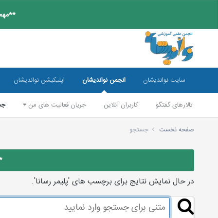
**مهم:
سایت نواندیشان
انجمن نواندیشان
اپلیکیشن نواندیشان
تالارهای گفتگو
کاربران آنلاین
جریان فعالیت های من
جس
صفحه نخست
جستجو
*
در حال نمایش نتایج برای برچسب های 'پلیمر رسانا'.