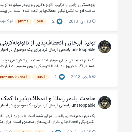
پژوهشگران ژاپنی با ترکیب نانولوله‌کربنی و پلیمر موفق به تول
ساخت ادوات الکترونیکی انعطاف‌پذیر انجام شده است. در بیشتر
(و 9 مورد دیگر)
13 دی، 2013
2
pmma
pen
تولید ابرخازن انعطاف‌پذیر از نانولوله‌کربنی 
unstoppable
پاسخی ارسال کرد برای یک موضوع در
اخبار
هستند. اگر تا دیروز مدارات الکترونیکی درون منسوجات قرار داد
6 دی، 2013
1
ppy-mno2-swcnt
mno2
ساخت پلیمر رسانا و انعطاف‌پذیر با کمک ن
unstoppable
پاسخی ارسال کرد برای یک موضوع در
اخبار
یک تیم تحقیقات بین‌المللی موفق شده است تا با وارد کردن نانوذر
الکترونیکی انعطاف‌پذیر دارای کاربردهای متعددی است. برای مثا
(و 13 مورد دیگر)