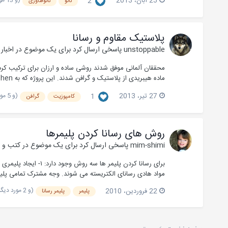
25 آبان، 2013
2
نانو
نانوفناوری
پلاستیک مقاوم و رسانا
unstoppable
پاسخی ارسال کرد برای یک موضوع در
اخبار
محققان آلمانی موفق شدند روشی ساده و ارزان برای ترکیب کردن
ماده هیبریدی از پلاستیک و گرافن شدند. این پروژه که به FUNgraphen موسوم است، به‌ دنبال ارائه فناور...
(و 5 مورد دیگر)
27 تیر، 2013
1
کامپوزیت
گرافن
روش های رسانا کردن پلیمرها
mim-shimi
پاسخی ارسال کرد برای یک موضوع در
کتب و م
برای رسانا کردن پلی
مواد هادی رسانای الکتریسته می شوند. وجه مشترک تمامی پلیمر
(و 2 مورد دیگر)
22 فروردین، 2010
پلیمر
پلیمر رسانا