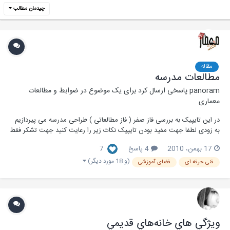
چیدمان مطالب
مقاله
مطالعات مدرسه
panoram
پاسخی ارسال کرد برای یک موضوع در
ضوابط و مطالعات
معماری
در این تایپیک به بررسی فاز صفر ( فاز مطالعاتی ) طراحی مدرسه می پیردازیم
به زودی لطفا جهت مفید بودن تایپیک نکات زیر را رعایت کنید جهت تشکر فقط
از دکمه تشکر استفاده کنید و از زدن پست خود داری کنید......... نظرات و
17 بهمن، 2010
4 پاسخ
7
پیشنهادات خود را ب...
(و 18 مورد دیگر)
فنی حرفه ای
فضای آموزشی
ويژگي هاي خانه‌هاي قديمي