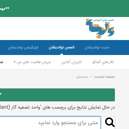
**مهم:
سایت نواندیشان
انجمن نواندیشان
اپلیکیشن نواندیشان
تالارهای گفتگو
کاربران آنلاین
جریان فعالیت های من
جس
صفحه نخست
جستجو
*
در حال نمایش نتایج برای برچسب های 'واحد تصفیه گاز (gas plant)'.