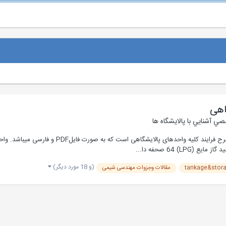
اهی
ي آشنايي با پالايشگاه ها
(و 18 مورد دیگر)
tankage&stor
مقالات وجزوات مهندسی شیمی