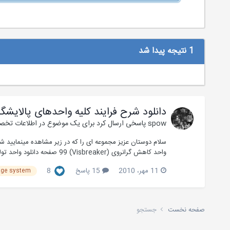
1 نتیجه پیدا شد
دانلود شرح فرایند کلیه واحدهای پالایشگ
spow
پاسخی ارسال کرد برای یک موضوع در
اطلاعات تخصص
واحد کاهش گرانروی (Visbreaker) 99 صفحه دانلود واحد تولید گاز مایع (LPG) 64 صحفه دا...
11 مهر، 2010
15 پاسخ
8
age system
صفحه نخست
جستجو