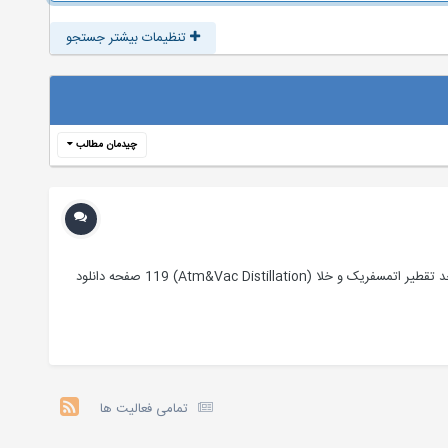
تنظیمات بیشتر جستجو
چیدمان مطالب
سلام دوستان عزیز مجموعه ای را که در زیر مشاهده مینمایید شرح فرایند کلیه واحدهای پالایشگاهی است که به صورت فایلPDF و فارسی میباشد. واحد تقطیر اتمسفریک و خلا (Atm&Vac Distillation) 119 صفحه دانلود
تمامی فعالیت ها