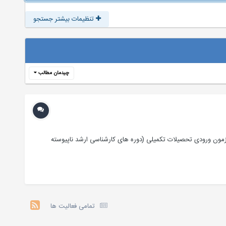
تنظیمات بیشتر جستجو
چیدمان مطالب
سوالات کنکورکارشناسی ارشد مهندسی صنایع به تفکیک تقدیم حضورتون موفق باشیم نمونه سوال كارشناسي ارشد مهندسي صنايع سال 1379 آزمون ورودی تحصیلات تکمیلی (دوره های کارشناسی ارشد ناپیوسته
تمامی فعالیت ها