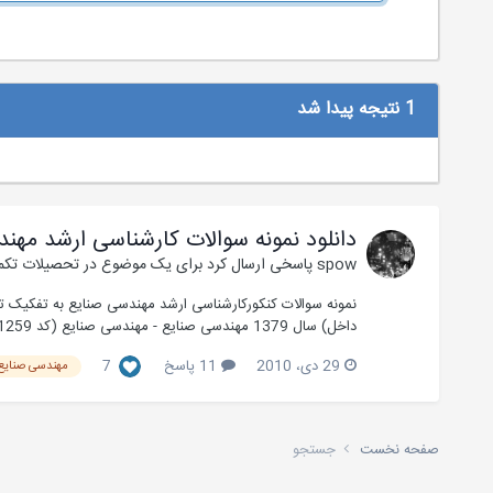
1 نتیجه پیدا شد
دانلود نمونه سوالات کارشناسی ارشد مهن
spow
پاسخی ارسال کرد برای یک موضوع در
تحصیلات تکم
داخل) سال 1379 مهندسی صنایع - مهندسی صنایع (کد 1259) جهت دریافت سوالات هر درس بر روی نام آن...
29 دی، 2010
11 پاسخ
7
مهندسی صنایع 
صفحه نخست
جستجو