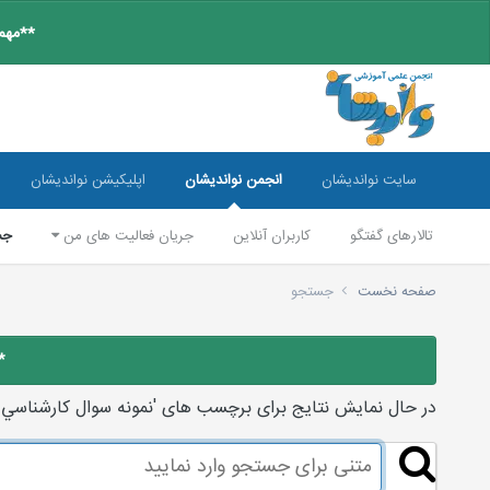
**مهم:
سایت نواندیشان
انجمن نواندیشان
اپلیکیشن نواندیشان
تالارهای گفتگو
کاربران آنلاین
جریان فعالیت های من
جس
صفحه نخست
جستجو
*
در حال نمایش نتایج برای برچسب های 'نمونه سوال كارشناسي ارش