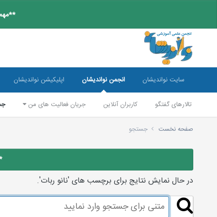
**مهم:
سایت نواندیشان
انجمن نواندیشان
اپلیکیشن نواندیشان
تالارهای گفتگو
کاربران آنلاین
جریان فعالیت های من
جس
صفحه نخست
جستجو
*
در حال نمایش نتایج برای برچسب های 'نانو ربات'.