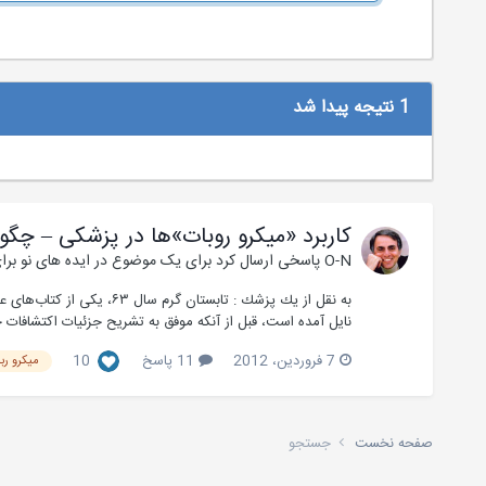
1 نتیجه پیدا شد
کاربرد «میکرو روبات»‌ها در پزشکی – چگ
O-N
پاسخی ارسال کرد برای یک موضوع در
ایده های نو برا
به نقل از يك پزشك : تاب
نایل آمده است، قبل از آنکه موفق به تشریح جزئیات اکتشافات خ
7 فروردین، 2012
11 پاسخ
10
ميكرو رب
صفحه نخست
جستجو