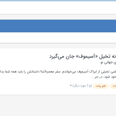
ونه تخیل «آسیموف» جان می‌گیرد
ی جهانی نو
ستان گرم سال ۶۳، یکی از کتاب‌های علمی تخیلی از ایزاک آسیموف می‌خواندم: سفر معجزه‌آسا! داستانش را با
ود شود، در جر...
(و 7 مورد دیگر)
ات
نانو ربات