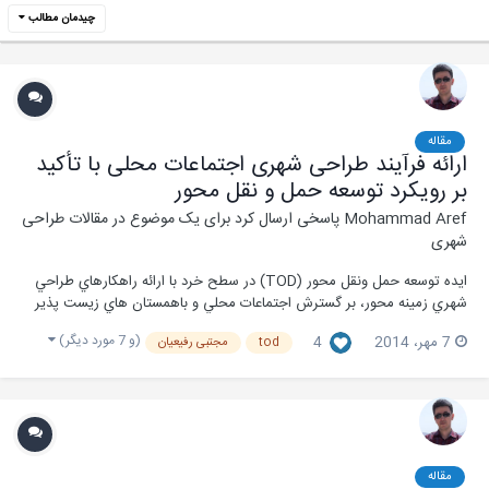
چیدمان مطالب
مقاله
ارائه فرآیند طراحی شهری اجتماعات محلی با تأکید
بر رویکرد توسعه حمل و نقل محور
Mohammad Aref
پاسخی ارسال کرد برای یک موضوع در
مقالات طراحی
شهری
ايده توسعه حمل ونقل محور (TOD) در سطح خرد با ارائه راهكارهاي طراحي
شهري زمينه محور، بر گسترش اجتماعات محلي و باهمستان هاي زيست پذير
تاكيد مي كند. باهمستان هايي پويا، كارا، سرزنده و مشوق تعاملات اجتماعي كه
(و 7 مورد دیگر)
7 مهر، 2014
4
tod
مجتبی رفیعیان
گسترش آنها از اهداف و انگاره هاي پايداري در طراحي شهري است. از اين رو
اين نوشتار در رويكرد...
مقاله