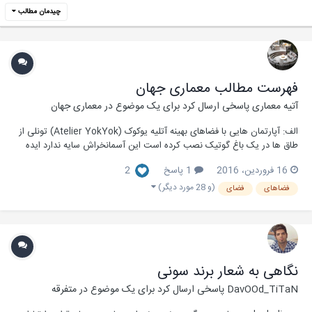
چیدمان مطالب
فهرست مطالب معماری جهان
آتیه معماری
پاسخی ارسال کرد برای یک موضوع در
معماری جهان
الف: آپارتمان هایی با فضاهای بهینه آتلیه یوکوک (Atelier YokYok) تونلی از
طاق ها در یک باغ گوتیک نصب کرده است این آسمانخراش سایه ندارد ایده
شمسه های اسلامی در ایستگاه اتوبوسی در استرالیا ابتکاری جدید در طراحی
16 فروردین، 2016
1 پاسخ
2
بانک آسمان خراش درختی در تایوان + عکس آشنایی با خانه شگفت انگیز
بیل...
(و 28 مورد دیگر)
فضاهای
فضای
نگاهی به شعار برند سونی
DavOOd_TiTaN
پاسخی ارسال کرد برای یک موضوع در
متفرقه