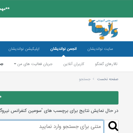
**مهم:
سایت نواندیشان
انجمن نواندیشان
اپلیکیشن نواندیشان
تالارهای گفتگو
کاربران آنلاین
جریان فعالیت های من
جس
صفحه نخست
جستجو
*
در حال نمایش نتایج برای برچسب های 'سومين كنفرانس نيروگا