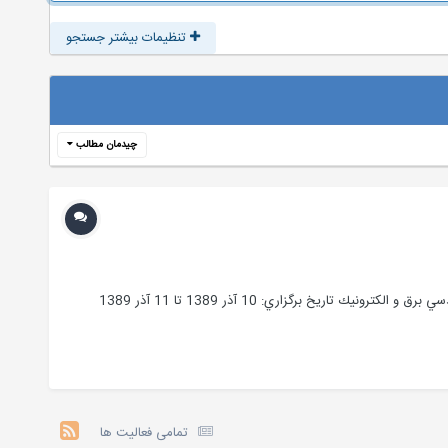
تنظیمات بیشتر جستجو
چیدمان مطالب
عنوان کنفرانس: اولين همايش منطقه اي مهندسي برق 1st Electrical Engineering Conference حوزه(هاي) تحت پوشش: انرژي الكتريكي, مهندسي برق و الكترونيك تاريخ برگزاري: 10 آذر 1389 تا 11 آذر 1389
تمامی فعالیت ها