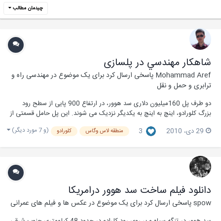
چیدمان مطالب
شاهکار مهندسي در پلسازی
Mohammad Aref
پاسخی ارسال کرد برای یک موضوع در
مهندسی راه و
ترابری و حمل و نقل
دو طرف پل 160میلیون دلاری سد هوور، در ارتفاع 900 پایی از سطح رود
بزرگ کلورادو، اینچ به اینچ به یکدیگر نزدیک می شوند. این پل حامل قسمتی از
جادۀ اصلی شماره 93 ایالات متحده است که گرد نۀ جادۀ قدیمی در اطراف و
(و 7 مورد دیگر)
29 دی، 2010
3
منطقه لاس وگاس
کلورادو
بالای دیوارۀ سد را پشت سر می گذارد. بعد از اتمام، این پل پیوندی بین...
دانلود فیلم ساخت سد هوور درامریکا
spow
پاسخی ارسال کرد برای یک موضوع در
عکس ها و فیلم های عمرانی