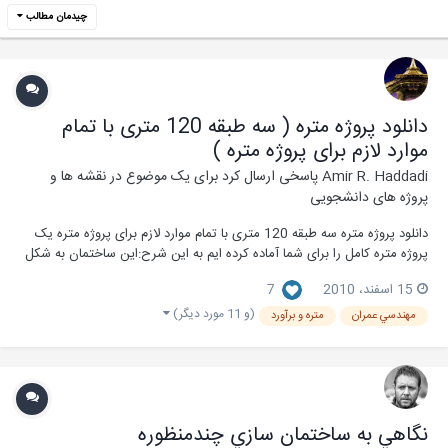
چیدمان مطالب
دانلود پروژه متره ( سه طبقه 120 متری با تمام
موارد لازم برای پروژه متره )
Amir R. Haddadi
پاسخی ارسال کرد برای یک موضوع در
نقشه ها و
پروژه های دانشجویی
دانلود پروژه متره سه طبقه 120 متری با تمام موارد لازم برای پروژه متره یک
پروژه متره کامل را برای شما آماده کرده ایم به این شرح:اين ساختمان به شکل
چهار ضلعی بوده و مساحت خالص ملک 120 مترمربع ميباشد. مساحت همکف
15 اسفند، 2010
7
(طبقه اول ) 6/73 متر مربع و طبقات دوم و سوم 82 متر مربع ميباشد.
مساحت کل طبق...
(و 11 مورد دیگر)
مهندسي عمران
متره و برآورد
نگاهي به ساختمان سازي چندمنظوره