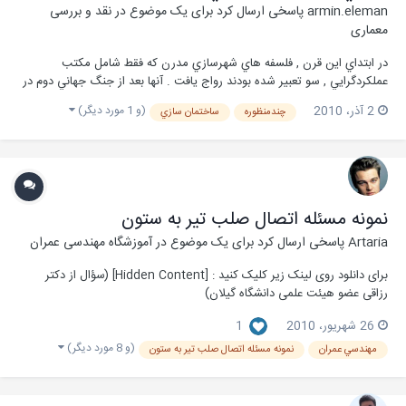
armin.eleman
پاسخی ارسال کرد برای یک موضوع در
نقد و بررسی
معماری
در ابتداي اين قرن , فلسفه هاي شهرسازي مدرن كه فقط شامل مكتب
عملكردگرايي , سو تعبير شده بودند رواج يافت . آنها بعد از جنگ جهاني دوم در
شهرهاي آمريكاي شمالي توسعه يافتند و خسارت جبران ناپذيري را بوجود
(و 1 مورد دیگر)
2 آذر، 2010
چندمنظوره
ساختمان سازي
آوردند. تجربه بزرگ شهري در باب جداسازي عملكردها تقريبا به زوال شهرهاي
بزرگ دنيا منجر گشت اين ق...
نمونه مسئله اتصال صلب تیر به ستون
Artaria
پاسخی ارسال کرد برای یک موضوع در
آموزشگاه مهندسی عمران
برای دانلود روی لینک زیر کلیک کنید : [Hidden Content] (سؤال از دکتر
رزاقی عضو هیئت علمی دانشگاه گیلان)
26 شهریور، 2010
1
(و 8 مورد دیگر)
مهندسي عمران
نمونه مسئله اتصال صلب تیر به ستون