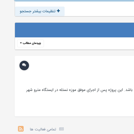
تنظیمات بیشتر جستجو
چیدمان مطالب
گروه معماری Rojkind در شهر مکزیکوسیتی در کشور مکزیک طراحی شد. زیربنای کل این پروژه 700 مترمربع می باشد. این پروژه پس از اجرای موفق موزه نستله در ایستگاه مترو شهر
تمامی فعالیت ها