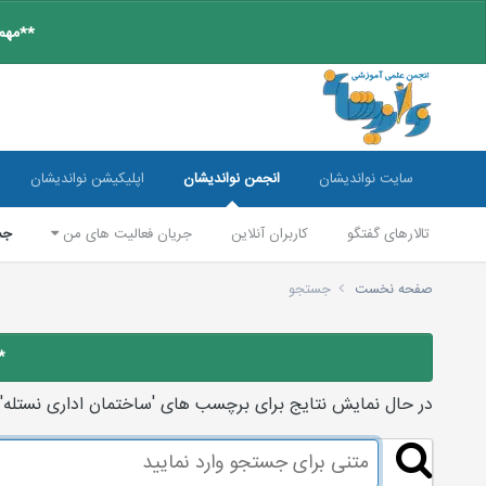
**مهم:
سایت نواندیشان
انجمن نواندیشان
اپلیکیشن نواندیشان
تالارهای گفتگو
کاربران آنلاین
جریان فعالیت های من
جس
صفحه نخست
جستجو
*
در حال نمایش نتایج برای برچسب های 'ساختمان اداری نستله'.