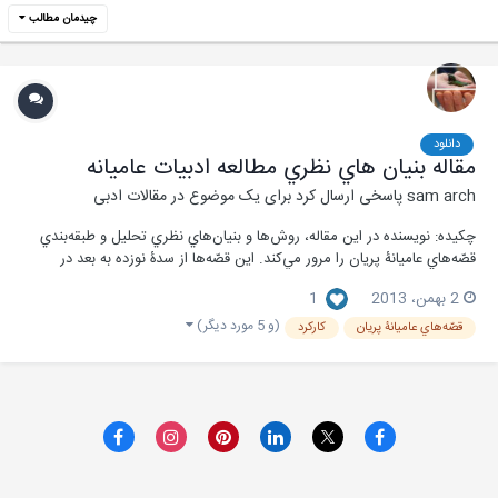
چیدمان مطالب
دانلود
مقاله بنيان هاي نظري مطالعه ادبيات عاميانه
sam arch
پاسخی ارسال کرد برای یک موضوع در
مقالات ادبی
چکیده: نويسنده در اين مقاله، روش‌ها و بنيان‌هاي نظري تحليل و طبقه‌بندي
قصّه‌هاي عاميانۀ پريان را مرور مي‌كند. اين قصّه‌ها از سدۀ نوزده به بعد در
محيط‌هاي دانشگاهي مطرح شده است. سپس اين مقاله به روش‌شناسي
2 بهمن، 2013
1
ولاديمير پراپ در مقام يكي از پيشگامان مكتب فرماليسيتي مي‌پردازد. كتاب
پراپ در واقع زمينه را...
(و 5 مورد دیگر)
قصّه‌هاي عاميانۀ پريان
كاركرد