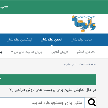
**مهم:
سایت نواندیشان
انجمن نواندیشان
اپلیکیشن نواندیشان
تالارهای گفتگو
کاربران آنلاین
جریان فعالیت های من
جس
صفحه نخست
جستجو
*
در حال نمایش نتایج برای برچسب های 'روش طراحی راه'.