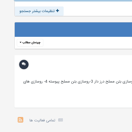
تنظیمات بیشتر جستجو
چیدمان مطالب
روشهای طرح روسازی بتن آسفالتی فرودگاه صابر بادرودی - فوق لیسانس راه و ترابری انواع روسازی های بتنی 1- روسازی بتنی درز دار غیر مسلح 2- روسازی بتن مسلح درز دار 3-روسازی بتن مسلح پیوسته 4- روسازی های
تمامی فعالیت ها