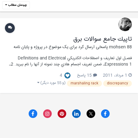
چیدمان مطالب
تاپيك جامع سوالات برق
mohsen 88
پاسخی ارسال کرد برای یک موضوع در
پروژه و پایان نامه
فصـل اول تعاريف و اصطلاحات الكتريكي Definitions and Electrical
Expressions 1ـ ضمن تعريف اجسام هادي چند نمونه از آنها را نام ببريد. 2ـ
ضمن تعريف اجسام عايق چند نمونه از آنها را نام ببريد. 3ـ اختلاف پتانسيل يا
1 مرداد، 2011
15 پاسخ
4
ولتاژ را شرح داده و نام واحد آن چيست؟ 4ـ منابع توليد ولتاژ را نام بب...
(و 55 مورد دیگر)
marshaling rack
discrepancy